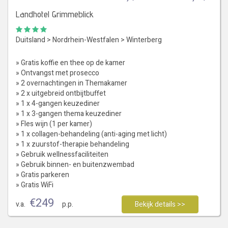
Landhotel Grimmeblick
Duitsland
>
Nordrhein-Westfalen
>
Winterberg
» Gratis koffie en thee op de kamer
» Ontvangst met prosecco
» 2 overnachtingen in Themakamer
» 2 x uitgebreid ontbijtbuffet
» 1 x 4-gangen keuzediner
» 1 x 3-gangen thema keuzediner
» Fles wijn (1 per kamer)
» 1 x collagen-behandeling (anti-aging met licht)
» 1 x zuurstof-therapie behandeling
» Gebruik wellnessfaciliteiten
» Gebruik binnen- en buitenzwembad
» Gratis parkeren
» Gratis WiFi
€
249
v.a.
p.p.
Bekijk details >>