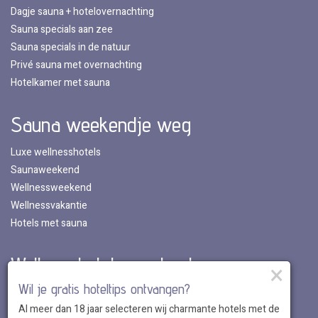
Dagje sauna + hotelovernachting
Sauna specials aan zee
Sauna specials in de natuur
Privé sauna met overnachting
Hotelkamer met sauna
Sauna weekendje weg
Luxe wellnesshotels
Saunaweekend
Wellnessweekend
Wellnessvakantie
Hotels met sauna
Wellnesshotels per land
×
Wil je gratis hoteltips ontvangen?
Wellnesshotels in Nederland
Al meer dan 18 jaar selecteren wij charmante hotels met de
Wellnesshotels in Belgie