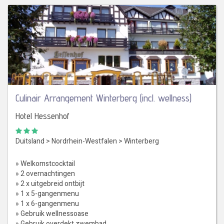
Culinair Arrangement Winterberg (incl. wellness)
Hotel Hessenhof
Duitsland
>
Nordrhein-Westfalen
>
Winterberg
» Welkomstcocktail
» 2 overnachtingen
» 2 x uitgebreid ontbijt
» 1 x 5-gangenmenu
» 1 x 6-gangenmenu
» Gebruik wellnessoase
» Gebruik overdekt zwembad