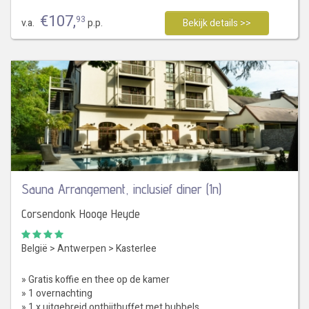
€
107
,
93
v.a.
p.p.
Bekijk details >>
Sauna Arrangement, inclusief diner (1n)
Corsendonk Hooge Heyde
België
>
Antwerpen
>
Kasterlee
» Gratis koffie en thee op de kamer
» 1 overnachting
» 1 x uitgebreid ontbijtbuffet met bubbels