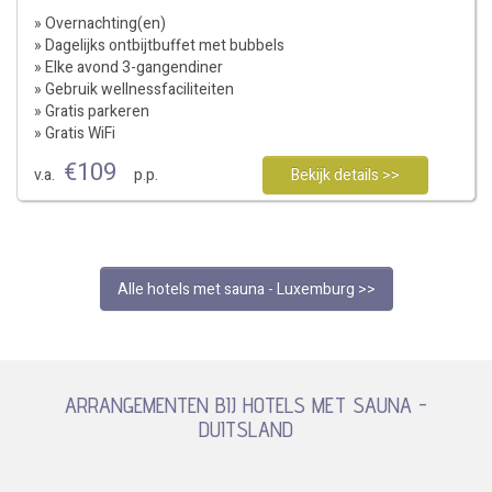
» Overnachting(en)
» Dagelijks ontbijtbuffet met bubbels
» Elke avond 3-gangendiner
» Gebruik wellnessfaciliteiten
» Gratis parkeren
» Gratis WiFi
€
109
v.a.
p.p.
Bekijk details >>
Alle hotels met sauna - Luxemburg >>
ARRANGEMENTEN BIJ HOTELS MET SAUNA -
DUITSLAND