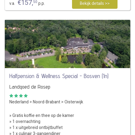
€
157
,
50
v.a.
p.p.
Bekijk details >>
Halfpension & Wellness Special - Bosven (1n)
Landgoed de Rosep
Nederland
>
Noord-Brabant
>
Oisterwijk
» Gratis koffie en thee op de kamer
» 1 overnachting
» 1 x uitgebreid ontbijtbuffet
» 1 x culinair 3-gangendiner