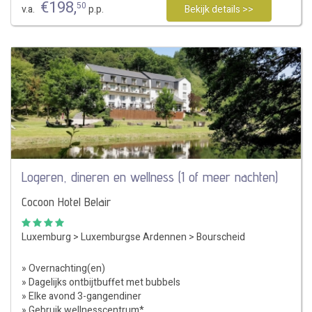
€
198
,
50
v.a.
p.p.
Bekijk details >>
Logeren, dineren en wellness (1 of meer nachten)
Cocoon Hotel Belair
Luxemburg
>
Luxemburgse Ardennen
>
Bourscheid
» Overnachting(en)
» Dagelijks ontbijtbuffet met bubbels
» Elke avond 3-gangendiner
» Gebruik wellnesscentrum*