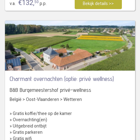
€
132
,
50
v.a.
p.p.
Bekijk details >>
Charmant overnachten (optie: privé wellness)
B&B Burgemeestershof privé-wellness
België
>
Oost-Vlaanderen
>
Wetteren
» Gratis koffie/thee op de kamer
» Overnachting(en)
» Uitgebreid ontbijt
» Gratis parkeren
» Gratis wifi