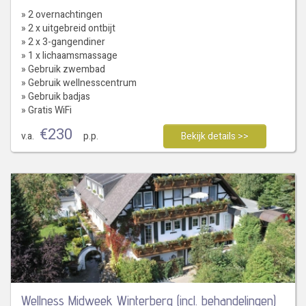
» 2 overnachtingen
» 2 x uitgebreid ontbijt
» 2 x 3-gangendiner
» 1 x lichaamsmassage
» Gebruik zwembad
» Gebruik wellnesscentrum
» Gebruik badjas
» Gratis WiFi
€
230
v.a.
p.p.
Bekijk details >>
Wellness Midweek Winterberg (incl. behandelingen)