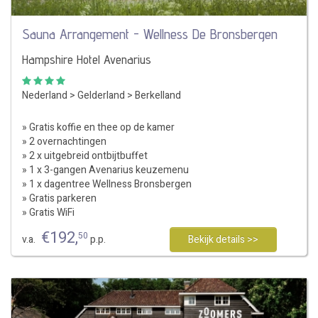
Sauna Arrangement - Wellness De Bronsbergen
Hampshire Hotel Avenarius
Nederland
>
Gelderland
>
Berkelland
» Gratis koffie en thee op de kamer
» 2 overnachtingen
» 2 x uitgebreid ontbijtbuffet
» 1 x 3-gangen Avenarius keuzemenu
» 1 x dagentree Wellness Bronsbergen
» Gratis parkeren
» Gratis WiFi
€
192
,
50
v.a.
p.p.
Bekijk details >>