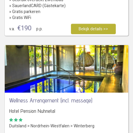
» SauerlandCARD (Gästekarte)
» Gratis parkeren
» Gratis WiFi
€
190
v.a.
p.p.
Bekijk details >>
Wellness Arrangement (incl. massage)
Hotel Pension Nuhnetal
Duitsland
>
Nordrhein-Westfalen
>
Winterberg