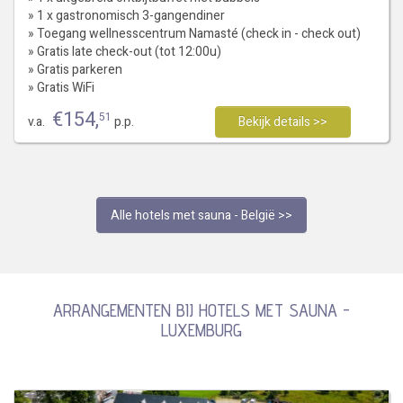
» 1 x gastronomisch 3-gangendiner
» Toegang wellnesscentrum Namasté (check in - check out)
» Gratis late check-out (tot 12:00u)
» Gratis parkeren
» Gratis WiFi
€
154
,
51
v.a.
p.p.
Bekijk details >>
Alle hotels met sauna - België >>
ARRANGEMENTEN BIJ HOTELS MET SAUNA -
LUXEMBURG