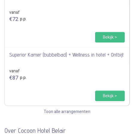
vanaf
€
72
p.p.
Bekijk >
Superior Kamer (bubbelbad) + Wellness in hotel + Ontbijt
vanaf
€
87
p.p.
Bekijk >
Toon alle arrangementen
Over Cocoon Hotel Belair