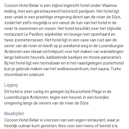
Cocoon Hotel Belair is een stijlvol ingericht hotel onder Vlaamse
leiding, met een gerestaureerd historisch paviljoen. Het hotel ligt
zeer uniek in een prachtige omgeving direct aan de rivier de Sûre,
zodat het zelfs mogelijk is om vanuit de tuin van het hotel in de
rivier te zwemmen en vissen. Het hotel beschikt over het stijlvolle
restaurant Le Pavillon, wijnkelder en lounge met openhaard en
twee zonneterrassen. Het hotel ligt in een oase van rust aan de
oever van de rivier en biedt op je weekend weg in de Luxemburgse
Ardennen een ideaal vertrekpunt voor het maken van wandelingen
langs beboste heuvels, kabbelende beekjes en mooie panorama's.
Bij het hotel ligt een tennisbaan en in het naastgelegen zusterhotel
kun je gebruik maken van het wellnesscentrum, met sauna, Turks
stoombad en solarium.
Ligging
Dit hotel is zeer rustig en gelegen bij Bourscheid-Plage in de
Luxemburgse Ardennen, tegen een heuvel, in een bosrijke
omgeving langs de oevers van de rivier de Sûre.
Maaltijden
Cocoon Hotel Belair is voorzien van een eigen restaurant, waar je
heerlijk culinair kunt genieten. Kies voor een menu of bestel à la