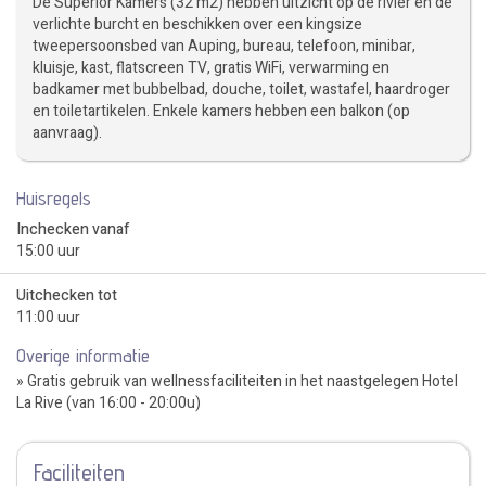
De Superior Kamers (32 m2) hebben uitzicht op de rivier en de
verlichte burcht en beschikken over een kingsize
tweepersoonsbed van Auping, bureau, telefoon, minibar,
kluisje, kast, flatscreen TV, gratis WiFi, verwarming en
badkamer met bubbelbad, douche, toilet, wastafel, haardroger
en toiletartikelen. Enkele kamers hebben een balkon (op
aanvraag).
Huisregels
Inchecken vanaf
15:00 uur
Uitchecken tot
11:00 uur
Overige informatie
» Gratis gebruik van wellnessfaciliteiten in het naastgelegen Hotel
La Rive (van 16:00 - 20:00u)
Faciliteiten