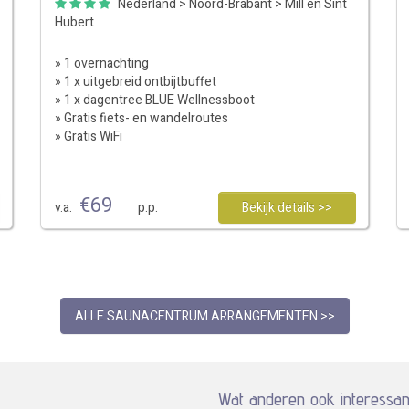
Nederland
>
Noord-Brabant
>
Mill en Sint
Hubert
» 1 overnachting
» 1 x uitgebreid ontbijtbuffet
» 1 x dagentree BLUE Wellnessboot
» Gratis fiets- en wandelroutes
» Gratis WiFi
€
69
v.a.
p.p.
Bekijk details >>
ALLE SAUNACENTRUM ARRANGEMENTEN >>
Wat anderen ook interessan