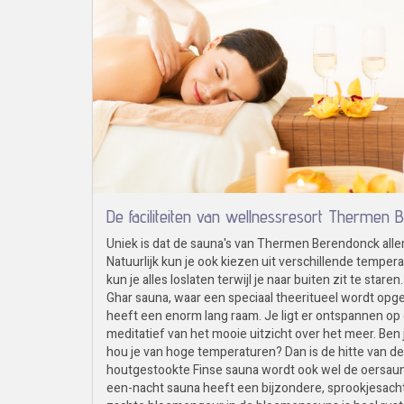
De faciliteiten van wellnessresort Thermen
Uniek is dat de sauna's van Thermen Berendonck all
Natuurlijk kun je ook kiezen uit verschillende tempe
kun je alles loslaten terwijl je naar buiten zit te stare
Ghar sauna, waar een speciaal theeritueel wordt opg
heeft een enorm lang raam. Je ligt er ontspannen op
meditatief van het mooie uitzicht over het meer. Ben
hou je van hoge temperaturen? Dan is de hitte van de 
houtgestookte Finse sauna wordt ook wel de oersa
een-nacht sauna heeft een bijzondere, sprookjesachti