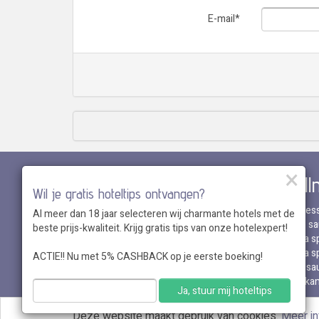
E-mail
*
×
Wellnessresort + hotel
Well
Wil je gratis hoteltips ontvangen?
Thermen Berendonck met overnachting
Wellnes
Al meer dan 18 jaar selecteren wij charmante hotels met de
Zwaluwhoeve met overnachting
Dagje sa
beste prijs-kwaliteit. Krijg gratis tips van onze hotelexpert!
Thermen Bussloo met overnachting
Sauna sp
Veluwse Bron met overnachting
Sauna sp
ACTIE!! Nu met 5% CASHBACK op je eerste boeking!
Thermae 2000 met overnachting
Privé sa
Hotelka
Ja, stuur mij hoteltips
Deze website maakt gebruik van cookies.
Meer in
Over ons
•
Sitemap
•
Disclai