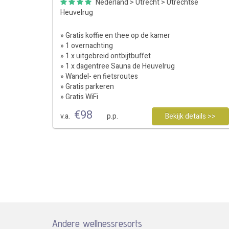
Nederland
>
Utrecht
>
Utrechtse
Heuvelrug
» Gratis koffie en thee op de kamer
» 1 overnachting
» 1 x uitgebreid ontbijtbuffet
» 1 x dagentree Sauna de Heuvelrug
» Wandel- en fietsroutes
» Gratis parkeren
» Gratis WiFi
€
98
v.a.
p.p.
Bekijk details >>
Andere wellnessresorts