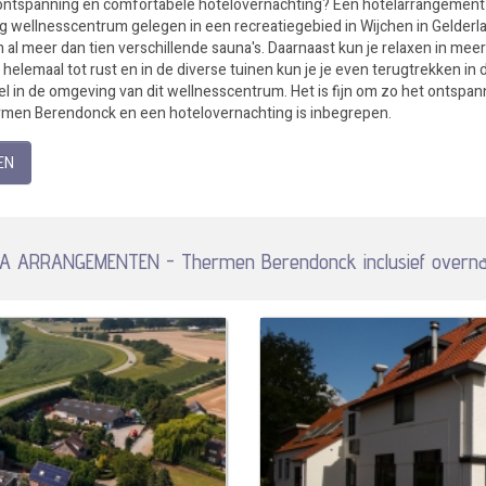
e ontspanning en comfortabele hotelovernachting? Een hotelarrangemen
wellnesscentrum gelegen in een recreatiegebied in Wijchen in Gelderlan
en al meer dan tien verschillende sauna's. Daarnaast kun je relaxen in 
elemaal tot rust en in de diverse tuinen kun je je even terugtrekken in de
l in de omgeving van dit wellnesscentrum. Het is fijn om zo het ontspan
rmen Berendonck en een hotelovernachting is inbegrepen.
EN
 ARRANGEMENTEN - Thermen Berendonck inclusief overna