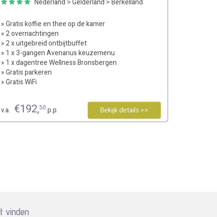
Nederland
>
Gelderland
>
Berkelland
» Gratis koffie en thee op de kamer
» 2 overnachtingen
» 2 x uitgebreid ontbijtbuffet
» 1 x 3-gangen Avenarius keuzemenu
» 1 x dagentree Wellness Bronsbergen
» Gratis parkeren
» Gratis WiFi
€
192
,
50
v.a.
p.p.
Bekijk details >>
t vinden