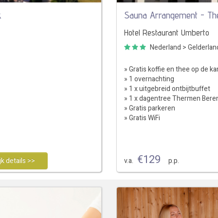
k
Sauna Arrangement - Th
Hotel Restaurant Umberto
Nederland
>
Gelderlan
» Gratis koffie en thee op de k
» 1 overnachting
» 1 x uitgebreid ontbijtbuffet
» 1 x dagentree Thermen Ber
» Gratis parkeren
» Gratis WiFi
€
129
jk details >>
v.a.
p.p.