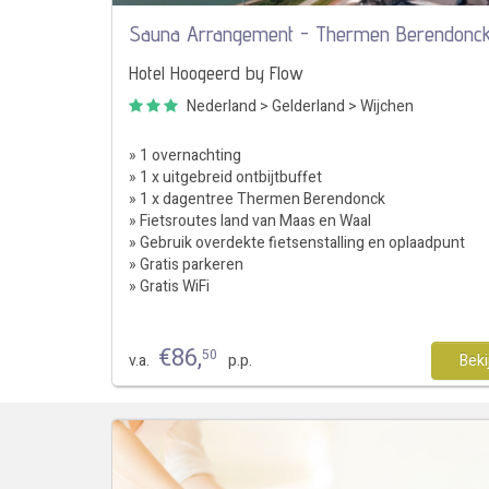
Sauna Arrangement - Thermen Berendonc
Hotel Hoogeerd by Flow
Nederland
>
Gelderland
>
Wijchen
» 1 overnachting
» 1 x uitgebreid ontbijtbuffet
» 1 x dagentree Thermen Berendonck
» Fietsroutes land van Maas en Waal
» Gebruik overdekte fietsenstalling en oplaadpunt
» Gratis parkeren
» Gratis WiFi
€
86
,
50
v.a.
p.p.
Beki