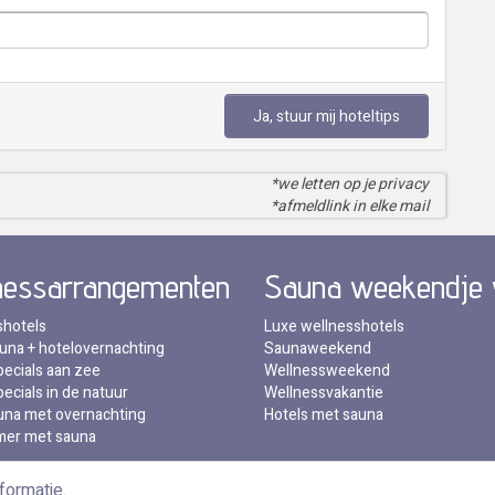
Ja, stuur mij hoteltips
*we letten op je privacy
*afmeldlink in elke mail
nessarrangementen
Sauna weekendje
shotels
Luxe wellnesshotels
una + hotelovernachting
Saunaweekend
ecials aan zee
Wellnessweekend
ecials in de natuur
Wellnessvakantie
una met overnachting
Hotels met sauna
mer met sauna
formatie
.
mer
•
Voordelen
•
Privacy
•
Voorwaarden
•
Veelgestelde vragen
•
Kla