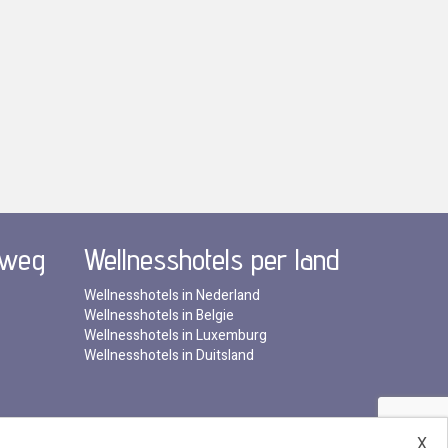
 weg
Wellnesshotels per land
Wellnesshotels in Nederland
Wellnesshotels in Belgie
Wellnesshotels in Luxemburg
Wellnesshotels in Duitsland
X
ntenservice
•
Hotel aanmelden