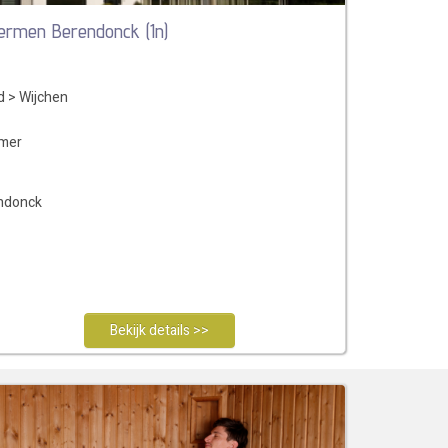
ermen Berendonck (1n)
d
>
Wijchen
amer
endonck
Bekijk details >>