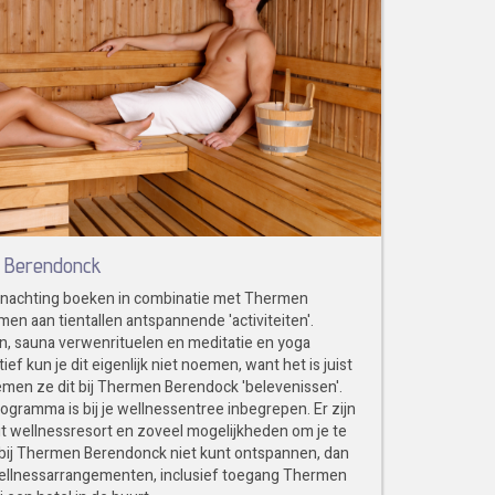
n Berendonck
rnachting boeken in combinatie met Thermen
en aan tientallen antspannende 'activiteiten'.
n, sauna verwenrituelen en meditatie en yoga
ef kun je dit eigenlijk niet noemen, want het is juist
en ze dit bij Thermen Berendock 'belevenissen'.
gramma is bij je wellnessentree inbegrepen. Er zijn
dit wellnessresort en zoveel mogelijkheden om je te
e bij Thermen Berendonck niet kunt ontspannen, dan
 wellnessarrangementen, inclusief toegang Thermen