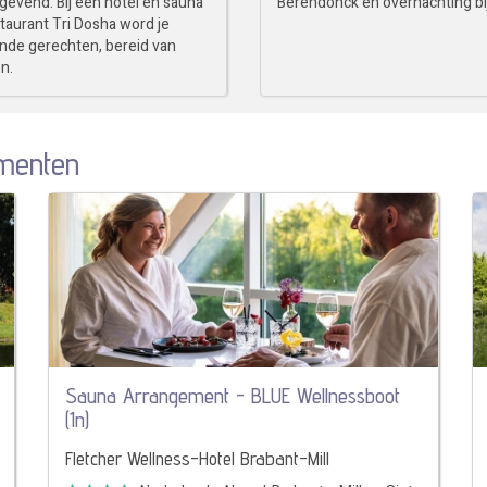
evend. Bij een hotel en sauna
Berendonck en overnachting bij
taurant Tri Dosha word je
onde gerechten, bereid van
n.
menten
Sauna Arrangement - BLUE Wellnessboot
(1n)
Fletcher Wellness-Hotel Brabant-Mill