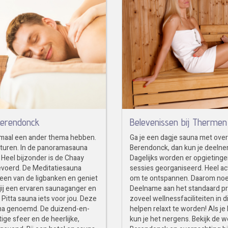
 Berendonck
Belevenissen bij Therme
emaal een ander thema hebben.
Ga je een dagje sauna met ove
raturen. In de panoramasauna
Berendonck, dan kun je deelnem
n. Heel bijzonder is de Chaay
Dagelijks worden er opgietinge
evoerd. De Meditatiesauna
sessies georganiseerd. Heel acti
 een van de ligbanken en geniet
om te ontspannen. Daarom noem
 jij een ervaren saunaganger en
Deelname aan het standaard pro
Pitta sauna iets voor jou. Deze
zoveel wellnessfaciliteiten in 
una genoemd. De duizend-en-
helpen relaxt te worden! Als j
ge sfeer en de heerlijke,
kun je het nergens. Bekijk de