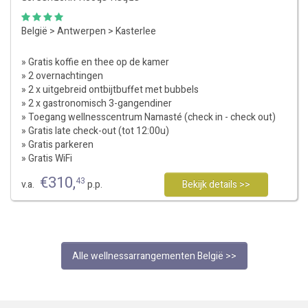
België
>
Antwerpen
>
Kasterlee
» Gratis koffie en thee op de kamer
» 2 overnachtingen
» 2 x uitgebreid ontbijtbuffet met bubbels
» 2 x gastronomisch 3-gangendiner
» Toegang wellnesscentrum Namasté (check in - check out)
» Gratis late check-out (tot 12:00u)
» Gratis parkeren
» Gratis WiFi
€
310
,
43
v.a.
p.p.
Bekijk details >>
Alle wellnessarrangementen België >>