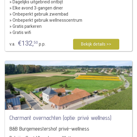
» Dagelijks uitgebreid ontbijt
» Elke avond 3-gangen diner
» Onbeperkt gebruik zwembad
» Onbeperkt gebruik wellnesscentrum
» Gratis parkeren
» Gratis wifi
€
132
,
50
v.a.
p.p.
Bekijk details >>
Charmant overnachten (optie: privé wellness)
B&B Burgemeestershof privé-wellness