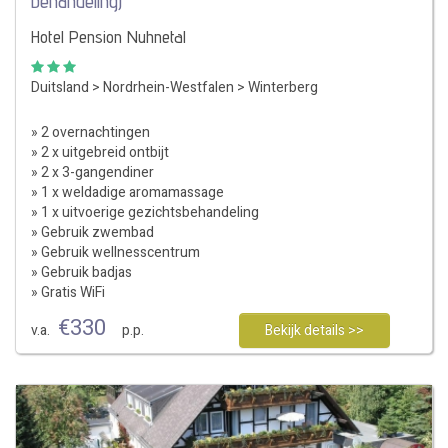
behandeling)
Hotel Pension Nuhnetal
Duitsland
>
Nordrhein-Westfalen
>
Winterberg
» 2 overnachtingen
» 2 x uitgebreid ontbijt
» 2 x 3-gangendiner
» 1 x weldadige aromamassage
» 1 x uitvoerige gezichtsbehandeling
» Gebruik zwembad
» Gebruik wellnesscentrum
» Gebruik badjas
» Gratis WiFi
€
330
v.a.
p.p.
Bekijk details >>