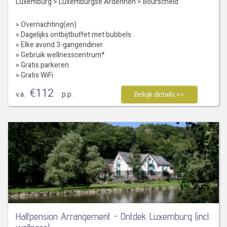
Luxemburg
>
Luxemburgse Ardennen
>
Bourscheid
» Overnachting(en)
» Dagelijks ontbijtbuffet met bubbels
» Elke avond 3-gangendiner
» Gebruik wellnesscentrum*
» Gratis parkeren
» Gratis WiFi
€
112
v.a.
p.p.
Bekijk details >>
Halfpension Arrangement - Ontdek Luxemburg (incl.