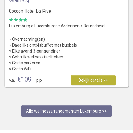
wellness)
Cocoon Hotel La Rive
Luxemburg
>
Luxemburgse Ardennen
>
Bourscheid
» Overnachting(en)
» Dagelijks ontbijtbuffet met bubbels
» Elke avond 3-gangendiner
» Gebruik wellnessfaciliteiten
» Gratis parkeren
» Gratis WiFi
€
109
v.a.
p.p.
Bekijk details >>
Alle wellnessarrangementen Luxemburg >>