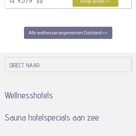
€
579
v.a.
p.p.
Bekijk details >>
Alle wellnessarrangementen Duitsland >>
DIRECT NAAR:
Wellnesshotels
Sauna hotelspecials aan zee