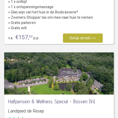
» 1 x ontbijt
» 1 x ontspanningsmassage
» Glas wijn van het huis in de Bosbrasserie*
» Zoomers Shopper tas om mee naar huis te nemen
» Gratis parkeren
» Gratis wifi
€
157
,
50
v.a.
p.p.
Bekijk details >>
Halfpension & Wellness Special - Bosven (1n)
Landgoed de Rosep