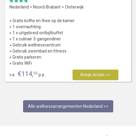
Nederland
>
Noord-Brabant
>
Oisterwijk
» Gratis koffie en thee op de kamer
» 1 overnachting
» 1 x uitgebreid ontbijtbuffet
» 1 x culinair 3-gangendiner
» Gebruik wellnesscentrum
» Gebruik zwembad en fitness
» Gratis parkeren
» Gratis WiFi
€
114
,
50
v.a.
p.p.
Bekijk details >>
Alle wellnessarrangementen Nederland >>