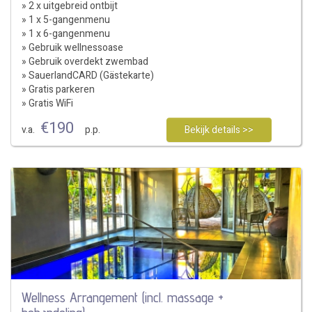
» 2 x uitgebreid ontbijt
» 1 x 5-gangenmenu
» 1 x 6-gangenmenu
» Gebruik wellnessoase
» Gebruik overdekt zwembad
» SauerlandCARD (Gästekarte)
» Gratis parkeren
» Gratis WiFi
€
190
v.a.
p.p.
Bekijk details >>
Wellness Arrangement (incl. massage +