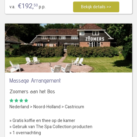
€
192
,
50
v.a.
p.p.
Bekijk details >>
Massage Arrangement
Zoomers aan het Bos
Nederland
>
Noord-Holland
>
Castricum
» Gratis koffie en thee op de kamer
» Gebruik van The Spa Collection producten
» 1 overnachting