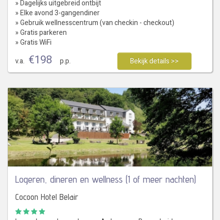
» Dagelijks uitgebreid ontbijt
» Elke avond 3-gangendiner
» Gebruik wellnesscentrum (van checkin - checkout)
» Gratis parkeren
» Gratis WiFi
€
198
v.a.
p.p.
Bekijk details >>
Logeren, dineren en wellness (1 of meer nachten)
Cocoon Hotel Belair