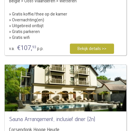
België
>
Oost-Vlaanderen
>
Wetteren
» Gratis koffie/thee op de kamer
» Overnachting(en)
» Uitgebreid ontbijt
» Gratis parkeren
» Gratis wifi
€
107
,
93
v.a.
p.p.
Bekijk details >>
Sauna Arrangement, inclusief diner (2n)
Corsendonk Hooge Heyde