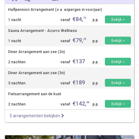
Halfpension Arrangement (o.a. asperges in voorjaar)
€
84
,
75
Bekijk >
1 nacht
vanaf
p.p.
Sauna Arrangement - Azurro Wellness
€
79
,
25
Bekijk >
1 nacht
vanaf
p.p.
Diner Arrangement aan zee (2n)
€
137
Bekijk >
2 nachten
vanaf
p.p.
Diner Arrangement aan zee (3n)
€
189
Bekijk >
3 nachten
vanaf
p.p.
Fietsarrangement aan de kust
€
142
,
94
Bekijk >
2 nachten
vanaf
p.p.
5 arrangementen bekijken