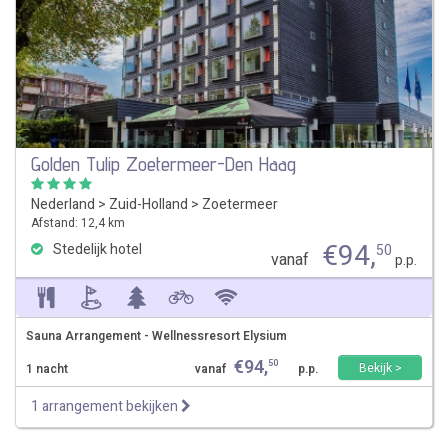
Golden Tulip Zoetermeer-Den Haag
Nederland
>
Zuid-Holland
>
Zoetermeer
Afstand: 12,4 km
€
94
,
Stedelijk hotel
50
vanaf
p.p.
Sauna Arrangement - Wellnessresort Elysium
€
94
,
50
Bekijk >
1 nacht
vanaf
p.p.
1 arrangement bekijken