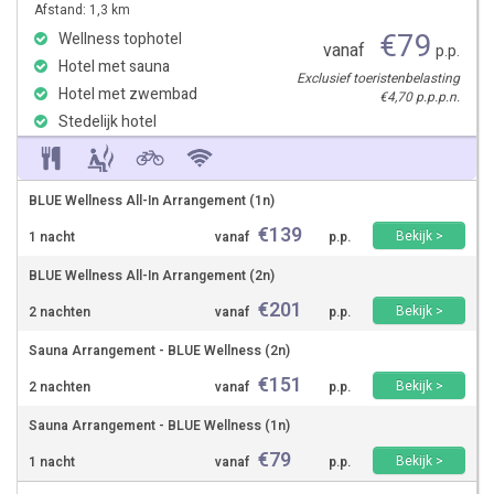
Afstand: 1,3 km
€
79
Wellness tophotel
vanaf
p.p.
Hotel met sauna
Exclusief toeristenbelasting
Hotel met zwembad
€4,70 p.p.p.n.
Stedelijk hotel
BLUE Wellness All-In Arrangement (1n)
€
139
Bekijk >
1 nacht
vanaf
p.p.
BLUE Wellness All-In Arrangement (2n)
€
201
Bekijk >
2 nachten
vanaf
p.p.
Sauna Arrangement - BLUE Wellness (2n)
€
151
Bekijk >
2 nachten
vanaf
p.p.
Sauna Arrangement - BLUE Wellness (1n)
€
79
Bekijk >
1 nacht
vanaf
p.p.