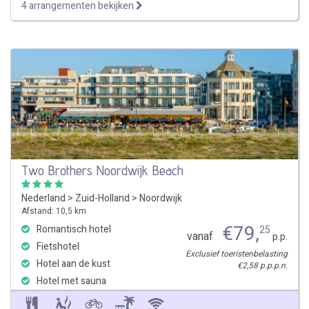
4 arrangementen bekijken
Two Brothers Noordwijk Beach
Nederland
>
Zuid-Holland
>
Noordwijk
Afstand: 10,5 km
€
79
,
Romantisch hotel
25
vanaf
p.p.
Fietshotel
Exclusief toeristenbelasting
Hotel aan de kust
€2,58 p.p.p.n.
Hotel met sauna