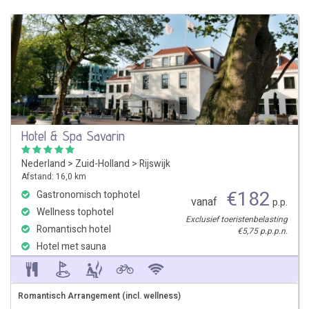
Hotel & Spa Savarin
Nederland
>
Zuid-Holland
>
Rijswijk
Afstand: 16,0 km
€
182
Gastronomisch tophotel
vanaf
p.p.
Wellness tophotel
Exclusief toeristenbelasting
Romantisch hotel
€5,75 p.p.p.n.
Hotel met sauna
Romantisch Arrangement (incl. wellness)