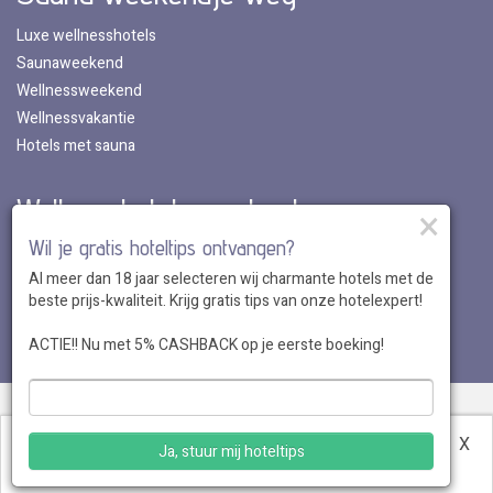
Luxe wellnesshotels
Saunaweekend
Wellnessweekend
Wellnessvakantie
Hotels met sauna
Wellnesshotels per land
×
Wil je gratis hoteltips ontvangen?
Wellnesshotels in Nederland
Al meer dan 18 jaar selecteren wij charmante hotels met de
Wellnesshotels in Belgie
beste prijs-kwaliteit. Krijg gratis tips van onze hotelexpert!
Wellnesshotels in Luxemburg
Wellnesshotels in Duitsland
ACTIE!! Nu met 5% CASHBACK op je eerste boeking!
Over ons
•
Sitemap
•
Disclaimer
•
Voordelen
•
Privacy
•
Voorwaarden
•
Veelgestelde vragen
•
Klantenservice
•
Hotel
Deze website maakt gebruik van cookies.
Meer
X
Ja, stuur mij hoteltips
aanmelden
informatie
.