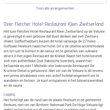
Toon alle arrangementen
Over Fletcher Hotel-Restaurant Klein Zwitserland
Het luxe Fletcher Hotel-Restaurant Klein Zwitserland op de Veluwe
is gevestigd in een gebouw dat doet denken aan een Zwitsers
chalet. Golfliefhebbers kiezen dit hotel vanwege de 27 holes
Golfbaan Heelsum naast het hotel. Dit is de ultieme accommodatie
om tot rust te komen in de natuur en te genieten van culinaire
diners in het eigen Restaurant de Kriekel. Naast het hotel bevindt
zich een authentieke Oud-Saksische boerderij, waarin het
befaamde en met 1 Michelin-ster bekroonde Restaurant De
Kromme Dissel is gehuisvest. Niet ver van de Veluwe is dit tevens
een prima uitvalsbasis voor een actief hotelarrangement om te
wandelen en fietsen. Je kunt ontspannen in het binnenzwembad
en de sauna.
Ligging
Het hotel ligt aan de rand van de plaats Heelsum in de gemeente
Renkum, niet ver van Arnhem. Nationaal Park De Hoge Veluwe ligt
vlakbij en het hotel wordt omringd door prachtige natuur met