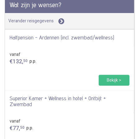
Wat zijn je wensen?
Verander reisgegevens
Halfpension - Ardennen (incl. zwembad/wellness)
vanaf
€
132
,
50
p.p.
Bekijk >
Superior Kamer + Wellness in hotel + Ontbijt +
Zwembad
vanaf
€
77
,
50
p.p.