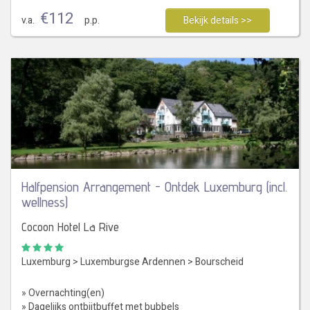
€
112
v.a.
p.p.
Bekijk details >>
Halfpension Arrangement - Ontdek Luxemburg (incl.
wellness)
Cocoon Hotel La Rive
Luxemburg
>
Luxemburgse Ardennen
>
Bourscheid
» Overnachting(en)
» Dagelijks ontbijtbuffet met bubbels