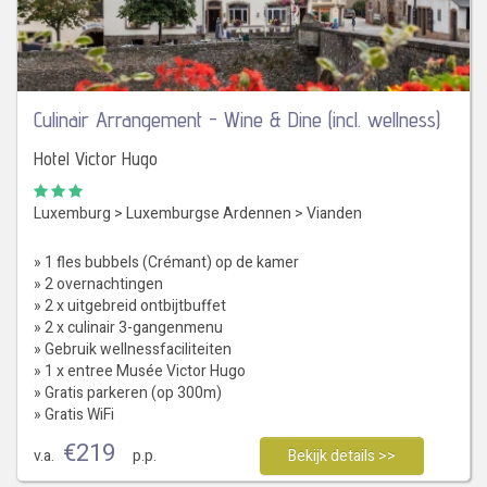
Culinair Arrangement - Wine & Dine (incl. wellness)
Hotel Victor Hugo
Luxemburg
>
Luxemburgse Ardennen
>
Vianden
» 1 fles bubbels (Crémant) op de kamer
» 2 overnachtingen
» 2 x uitgebreid ontbijtbuffet
» 2 x culinair 3-gangenmenu
» Gebruik wellnessfaciliteiten
» 1 x entree Musée Victor Hugo
» Gratis parkeren (op 300m)
» Gratis WiFi
€
219
v.a.
p.p.
Bekijk details >>