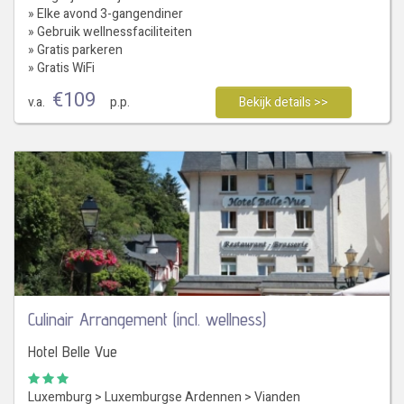
» Elke avond 3-gangendiner
» Gebruik wellnessfaciliteiten
» Gratis parkeren
» Gratis WiFi
€
109
v.a.
p.p.
Bekijk details >>
Culinair Arrangement (incl. wellness)
Hotel Belle Vue
Luxemburg
>
Luxemburgse Ardennen
>
Vianden