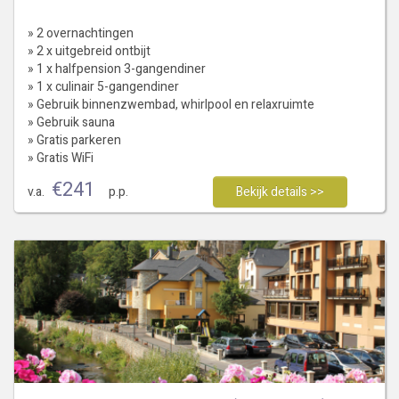
» 2 overnachtingen
» 2 x uitgebreid ontbijt
» 1 x halfpension 3-gangendiner
» 1 x culinair 5-gangendiner
» Gebruik binnenzwembad, whirlpool en relaxruimte
» Gebruik sauna
» Gratis parkeren
» Gratis WiFi
€
241
v.a.
p.p.
Bekijk details >>