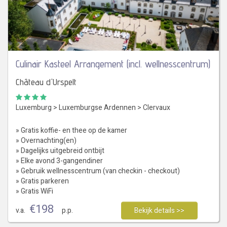
Culinair Kasteel Arrangement (incl. wellnesscentrum)
Château d'Urspelt
Luxemburg
>
Luxemburgse Ardennen
>
Clervaux
» Gratis koffie- en thee op de kamer
» Overnachting(en)
» Dagelijks uitgebreid ontbijt
» Elke avond 3-gangendiner
» Gebruik wellnesscentrum (van checkin - checkout)
» Gratis parkeren
» Gratis WiFi
€
198
v.a.
p.p.
Bekijk details >>