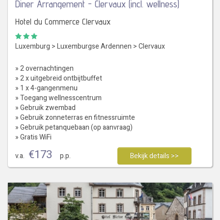
Diner Arrangement - Clervaux (incl. wellness)
Hotel du Commerce Clervaux
Luxemburg
>
Luxemburgse Ardennen
>
Clervaux
» 2 overnachtingen
» 2 x uitgebreid ontbijtbuffet
» 1 x 4-gangenmenu
» Toegang wellnesscentrum
» Gebruik zwembad
» Gebruik zonneterras en fitnessruimte
» Gebruik petanquebaan (op aanvraag)
» Gratis WiFi
€
173
v.a.
p.p.
Bekijk details >>