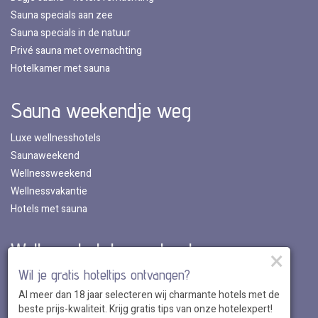
Sauna specials aan zee
Sauna specials in de natuur
Privé sauna met overnachting
Hotelkamer met sauna
Sauna weekendje weg
Luxe wellnesshotels
Saunaweekend
Wellnessweekend
Wellnessvakantie
Hotels met sauna
Wellnesshotels per land
×
Wil je gratis hoteltips ontvangen?
Wellnesshotels in Nederland
Al meer dan 18 jaar selecteren wij charmante hotels met de
Wellnesshotels in Belgie
beste prijs-kwaliteit. Krijg gratis tips van onze hotelexpert!
Wellnesshotels in Luxemburg