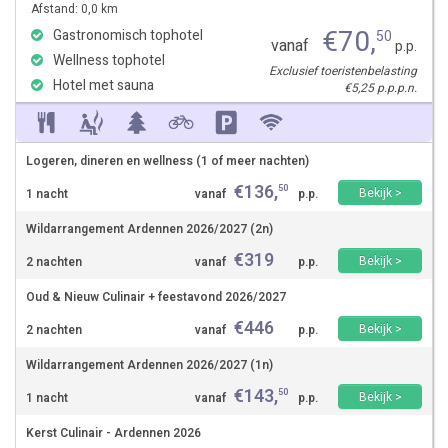
Afstand: 0,0 km
€
70
,
Gastronomisch tophotel
50
vanaf
p.p.
Wellness tophotel
Exclusief toeristenbelasting
Hotel met sauna
€5,25 p.p.p.n.
Logeren, dineren en wellness (1 of meer nachten)
€
136
,
50
Bekijk >
1 nacht
vanaf
p.p.
Wildarrangement Ardennen 2026/2027 (2n)
€
319
Bekijk >
2 nachten
vanaf
p.p.
Oud & Nieuw Culinair + feestavond 2026/2027
€
446
Bekijk >
2 nachten
vanaf
p.p.
Wildarrangement Ardennen 2026/2027 (1n)
€
143
,
50
Bekijk >
1 nacht
vanaf
p.p.
Kerst Culinair - Ardennen 2026