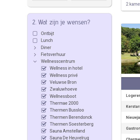
2 kame
2. Wat zijn je wensen?
Ontbijt
Lunch
Diner
Fietsverhuur
Wellnesscentrum
Wellness in hotel
Wellness privé
Veluwse Bron
Zwaluwhoeve
Logeren
Wellnessboot
Thermae 2000
Kerstar
Thermen Bussloo
Thermen Berendonck
Nieuwja
Thermen Soesterberg
Gastron
Sauna Amstelland
Sauna De Heuvelrug
Charme 