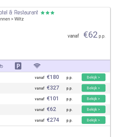
otel & Restaurant
ennen
>
Wiltz
€
62
vanaf
p.p.
€
180
Bekijk >
vanaf
p.p.
€
327
Bekijk >
vanaf
p.p.
€
101
Bekijk >
vanaf
p.p.
€
62
Bekijk >
vanaf
p.p.
€
274
Bekijk >
vanaf
p.p.