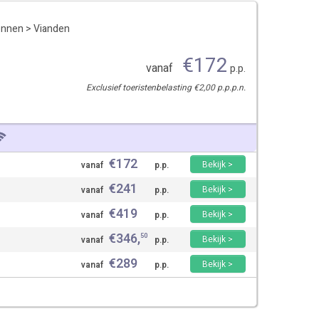
ennen
>
Vianden
€
172
vanaf
p.p.
Exclusief toeristenbelasting €2,00 p.p.p.n.
€
172
Bekijk >
vanaf
p.p.
€
241
Bekijk >
vanaf
p.p.
€
419
Bekijk >
vanaf
p.p.
€
346
,
50
Bekijk >
vanaf
p.p.
€
289
Bekijk >
vanaf
p.p.