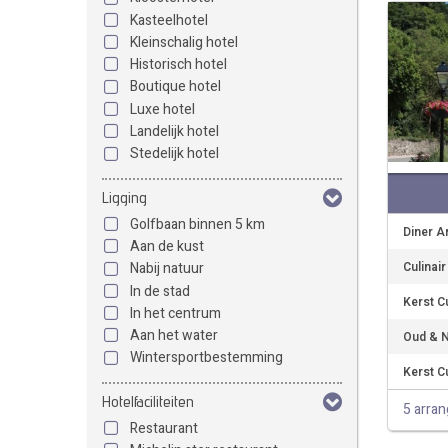
Kasteelhotel
Kleinschalig hotel
Historisch hotel
Boutique hotel
Luxe hotel
Landelijk hotel
Stedelijk hotel
Ligging
Golfbaan binnen 5 km
Diner A
Aan de kust
Culinai
Nabij natuur
In de stad
Kerst Cu
In het centrum
Aan het water
Oud & N
Wintersportbestemming
Kerst Cu
Hotelfaciliteiten
5 arra
Restaurant