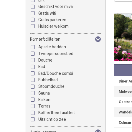
Lift
Geschikt voor miva
Gratis wifi
Gratis parkeren
Huisdier welkom
Kamerfaciliteiten
Aparte bedden
Tweepersoonsbed
Douche
Bad
Bad/Douche combi
Bubbelbad
Diner A
Stoomdouche
Midweek
Sauna
Balkon
Gastron
Terras
Wandela
Koffie/thee faciliteit
Uitzicht op zee
Culinair