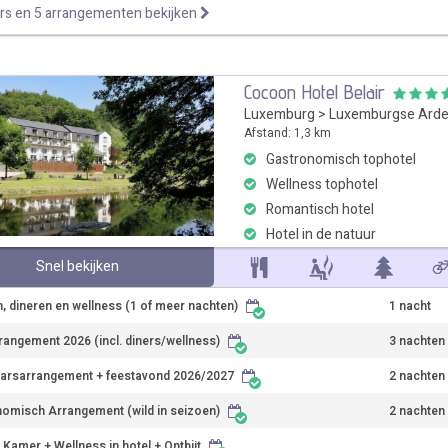
rs en 5 arrangementen bekijken
Cocoon Hotel Belair
Luxemburg
>
Luxemburgse Ard
Afstand: 1,3 km
Gastronomisch tophotel
Wellness tophotel
Romantisch hotel
Hotel in de natuur
Snel bekijken
, dineren en wellness (1 of meer nachten)
1 nacht
rangement 2026 (incl. diners/wellness)
3 nachten
arsarrangement + feestavond 2026/2027
2 nachten
omisch Arrangement (wild in seizoen)
2 nachten
Kamer + Wellness in hotel + Ontbijt