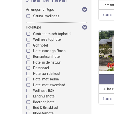
Romanti
Arrangementtype
8 arra
Sauna | wellness
Hoteltype
Gastronomisch tophotel
Wellness tophotel
Golfhotel
Hotel naast golfbaan
Romantisch hotel
Hotel in de natuur
Fietshotel
Hotel aan de kust
Hotel met sauna
Hotel met zwembad
Culinai
Wellness B&B
Landhuishotel
1 arra
Boerderijhotel
Bed & Breakfast
Kloosterhotel