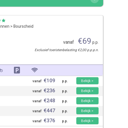
ennen
>
Bourscheid
€
69
vanaf
p.p.
Exclusief toeristenbelasting €2,00 p.p.p.n.
€
109
Bekijk >
vanaf
p.p.
€
236
Bekijk >
vanaf
p.p.
€
248
Bekijk >
vanaf
p.p.
€
447
Bekijk >
vanaf
p.p.
€
376
Bekijk >
vanaf
p.p.