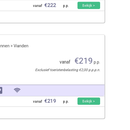
€
222
Bekijk >
vanaf
p.p.
ennen
>
Vianden
€
219
vanaf
p.p.
Exclusief toeristenbelasting €2,00 p.p.p.n.
€
219
Bekijk >
vanaf
p.p.