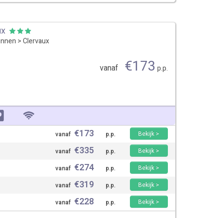
ux
ennen
>
Clervaux
€
173
vanaf
p.p.
€
173
Bekijk >
vanaf
p.p.
€
335
Bekijk >
vanaf
p.p.
€
274
Bekijk >
vanaf
p.p.
€
319
Bekijk >
vanaf
p.p.
€
228
Bekijk >
vanaf
p.p.