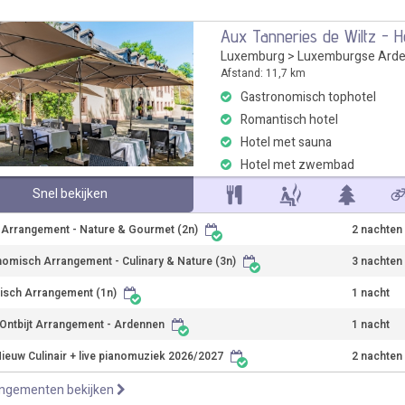
Aux Tanneries de Wiltz - H
Luxemburg
>
Luxemburgse Ard
Afstand: 11,7 km
Gastronomisch tophotel
Romantisch hotel
Hotel met sauna
Hotel met zwembad
Snel bekijken
r Arrangement - Nature & Gourmet (2n)
2 nachten
omisch Arrangement - Culinary & Nature (3n)
3 nachten
isch Arrangement (1n)
1 nacht
Ontbijt Arrangement - Ardennen
1 nacht
ieuw Culinair + live pianomuziek 2026/2027
2 nachten
angementen bekijken