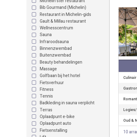
Michelin ster restaurant
Bib Gourmand (Michelin)
Restaurant in Michelin-gids
Gault & Millau restaurant
Wellnesscentrum
Sauna
Infraroodsauna
Binnenzwembad
Buitenzwembad
Beauty behandelingen
Massage
Golfbaan bij het hotel
Culinai
Fietsverhuur
Gastron
Fitness
Tennis
Romant
Badkleding in sauna verplicht
Terras
Logies/
Oplaadpunt e-bike
Oud & N
Oplaadpunt auto
Fietsenstalling
10 arr