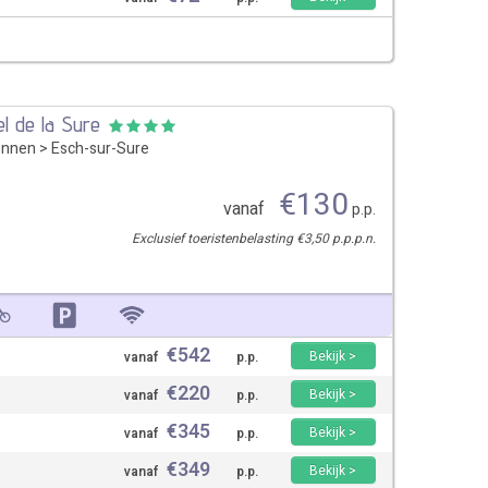
l de la Sure
ennen
>
Esch-sur-Sure
€
130
vanaf
p.p.
Exclusief toeristenbelasting €3,50 p.p.p.n.
€
542
Bekijk >
vanaf
p.p.
€
220
Bekijk >
vanaf
p.p.
€
345
Bekijk >
vanaf
p.p.
€
349
Bekijk >
vanaf
p.p.