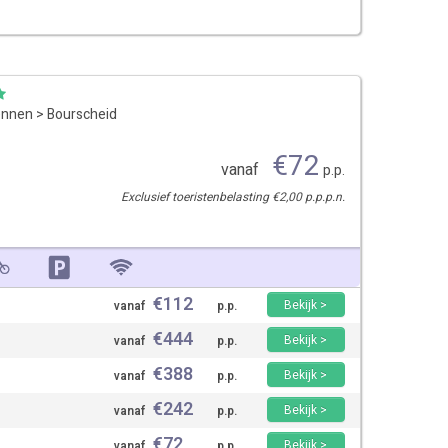
ennen
>
Bourscheid
€
72
vanaf
p.p.
Exclusief toeristenbelasting €2,00 p.p.p.n.
€
112
Bekijk >
vanaf
p.p.
€
444
Bekijk >
vanaf
p.p.
€
388
Bekijk >
vanaf
p.p.
€
242
Bekijk >
vanaf
p.p.
€
72
Bekijk >
vanaf
p.p.