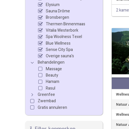
Elysium
2 kame
Sauna Drôme
Bronsbergen
Thermen Binnenmaas
Vitalia Westerbork
Spa Woolness Texel
Blue Wellness
Sense City Spa
Overige sauna's
Behandelingen
Massage
Beauty
Hamam
Rasul
Greenfee
Wellnes
Zwembad
Natuur 
Gratis annuleren
Wellnes
Natuur 
3. Filter kenmerken