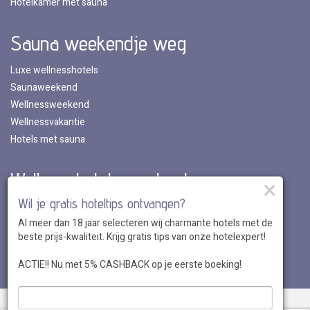
Hotelkamer met sauna
Sauna weekendje weg
Luxe wellnesshotels
Saunaweekend
Wellnessweekend
Wellnessvakantie
Hotels met sauna
Wellnesshotels per land
×
Wil je gratis hoteltips ontvangen?
Wellnesshotels in Nederland
Al meer dan 18 jaar selecteren wij charmante hotels met de
Wellnesshotels in Belgie
beste prijs-kwaliteit. Krijg gratis tips van onze hotelexpert!
Wellnesshotels in Luxemburg
Wellnesshotels in Duitsland
ACTIE!! Nu met 5% CASHBACK op je eerste boeking!
Over ons
•
Sitemap
•
Disclaimer
•
Voordelen
•
Privacy