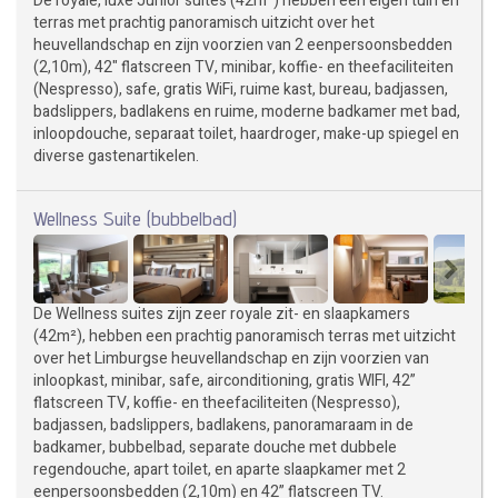
De royale, luxe Junior suites (42m²) hebben een eigen tuin en
terras met prachtig panoramisch uitzicht over het
heuvellandschap en zijn voorzien van 2 eenpersoonsbedden
(2,10m), 42" flatscreen TV, minibar, koffie- en theefaciliteiten
(Nespresso), safe, gratis WiFi, ruime kast, bureau, badjassen,
badslippers, badlakens en ruime, moderne badkamer met bad,
inloopdouche, separaat toilet, haardroger, make-up spiegel en
diverse gastenartikelen.
Wellness Suite (bubbelbad)
De Wellness suites zijn zeer royale zit- en slaapkamers
(42m²), hebben een prachtig panoramisch terras met uitzicht
over het Limburgse heuvellandschap en zijn voorzien van
inloopkast, minibar, safe, airconditioning, gratis WIFI, 42”
flatscreen TV, koffie- en theefaciliteiten (Nespresso),
badjassen, badslippers, badlakens, panoramaraam in de
badkamer, bubbelbad, separate douche met dubbele
regendouche, apart toilet, en aparte slaapkamer met 2
eenpersoonsbedden (2,10m) en 42” flatscreen TV.