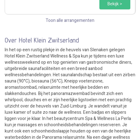
Bekijk >
Toon alle arrangementen
Over Hotel Klein Zwitserland
In het op een rustig plekje in de heuvels van Slenaken gelegen
Hotel Klein Zwitserland Wellness & Spa kun je tijdens een luxe
wellnessweekend op en top genieten van gastronomische diners,
uitgebreide saunafaciliteiten en een breed aanbod
wellnessbehandelingen. Het saunalandschap bestaat uit een zirben
sauna (90°C), biosauna (56°C), Kneipp voetenzone,
aromastoombad, relaxruimte met heerlijke bedden en
slakkendouches. Bij het panoramazwembad bevindt zich een
whirlpool, douches en er zijn heerlijke ligstoelen met een prachtig
uitzicht over de heuvels van Zuid-Limburg. Je wandelt vanuit je
luxe kamer of suite zo naar de wellness. Een badjas en slippers
liggen voor je klaar. In het beautycentrum Spa & Wellness La Perla
kun je massages en schoonheidsbehandelingen reserveren. Je
kunt ook een schoonheidsslaapje houden op een van de heerlijke
waterbedden in de Panorama relaxruimte. Na een dagje wellness