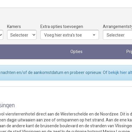
Kamers
Extra opties toevoegen
Arrangementst
Voeg hier extra's toe
Selecteer
Opties
Pri
tal nachten en/of de aankomstdatum en probeer opnieuw. Of
bekijk hier a
singen
vol viersterrenhotel direct aan de Westerschelde en de Noordzee. Dit is 
een dagje uitwaaien aan zee of ontspannen op het strand. Aan de ene ka
 aan de andere kant de bruisende boulevard en de stranden van Vlissinge
over de stad Vlissingen en de zee! In de culinaire hotspot Marina Lounge