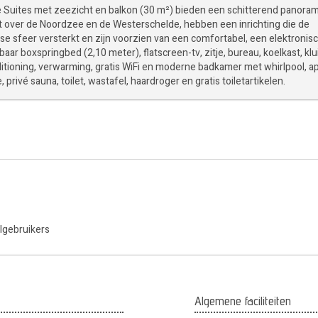
e Suites met zeezicht en balkon (30 m²) bieden een schitterend panora
ht over de Noordzee en de Westerschelde, hebben een inrichting die de
e sfeer versterkt en zijn voorzien van een comfortabel, een elektronis
baar boxspringbed (2,10 meter), flatscreen-tv, zitje, bureau, koelkast, klui
ditioning, verwarming, gratis WiFi en moderne badkamer met whirlpool, a
 privé sauna, toilet, wastafel, haardroger en gratis toiletartikelen.
elgebruikers
Algemene faciliteiten