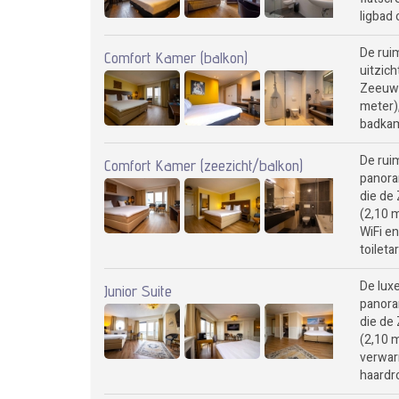
ligbad 
De rui
Comfort Kamer (balkon)
uitzic
Zeeuws
meter),
badkame
De rui
Comfort Kamer (zeezicht/balkon)
panora
die de
(2,10 m
WiFi e
toileta
De lux
Junior Suite
panora
die de
(2,10 m
verwar
haardro