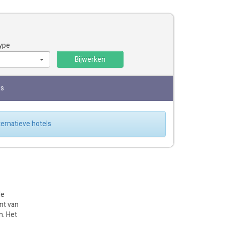
ype
Bijwerken
js
lternatieve hotels
de
nt van
n. Het