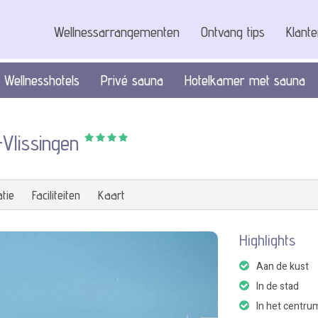
Wellnessarrangementen
Ontvang tips
Klant
Wellnesshotels
Privé sauna
Hotelkamer met sauna
-Vlissingen
tie
Faciliteiten
Kaart
Highlights
Aan de kust
In de stad
In het centru