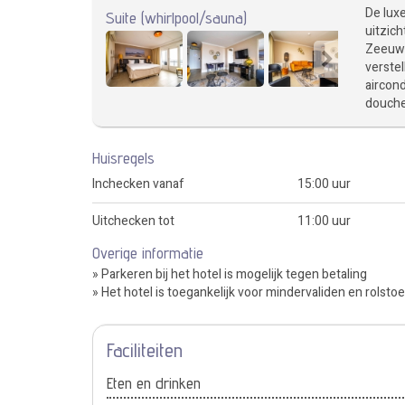
De lux
Suite (whirlpool/sauna)
uitzic
Zeeuws
verstel
aircon
douche,
Huisregels
Inchecken vanaf
15:00 uur
Uitchecken tot
11:00 uur
Overige informatie
» Parkeren bij het hotel is mogelijk tegen betaling
» Het hotel is toegankelijk voor mindervaliden en rolsto
Faciliteiten
Eten en drinken