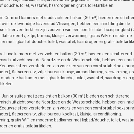
of douche, toilet, wastafel, haardroger en gratis toiletartikelen.
me Comfort kamers met stadszicht en balkon (30 m²) bieden een schitt
ht over de levendige havenstad Vlissingen, hebben een inrichting die de
e sfeer versterkt en zijn voorzien van een comfortabel boxspringbed (
 flatscreen-tv, zitje, bureau, kluisje, verwarming, gratis WiFi en moderne
r met ligbad of douche, toilet, wastafel, haardroger en gratis toiletartik
me Luxe kamers met zeezicht en balkon (30 m²) bieden een schitterend
misch uitzicht over de Noordzee en de Westerschelde, hebben een inric
 Zeeuwse sfeer versterkt en zijn voorzien van een comfortabel boxspri
eter), flatscreen-tv, zitje, bureau, kluisje, airconditioning, verwarming, gr
n moderne badkamer met ligbad/douche, toilet, wastafel, haardroger en g
rtikelen.
e Junior suites met zeezicht en balkon (30 m²) bieden een schitterend
misch uitzicht over de Noordzee en de Westerschelde, hebben een inric
 Zeeuwse sfeer versterkt en zijn voorzien van een comfortabel boxspri
eter), flatscreen-tv, zitje, bureau, koelkast, kluisje, airconditioning,
ming, gratis WiFi en moderne badkamer met ligbad/douche, toilet, wastaf
ger en gratis toiletartikelen.