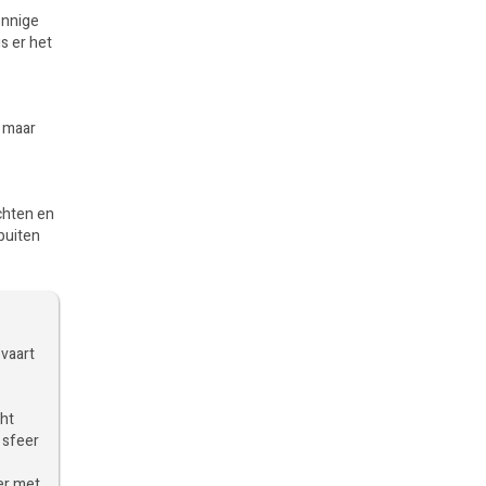
onnige
s er het
, maar
chten en
 buiten
pvaart
cht
 sfeer
mer met