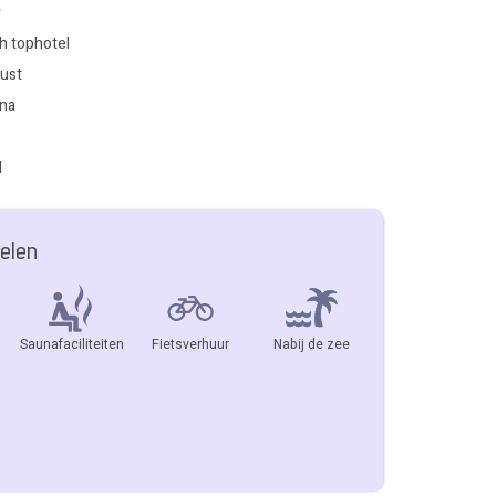
r
h tophotel
kust
una
l
elen
Saunafaciliteiten
Fietsverhuur
Nabij de zee