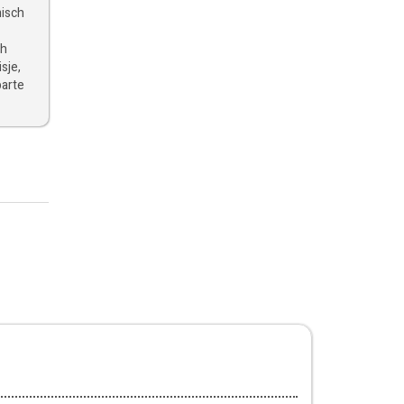
misch
ch
sje,
parte