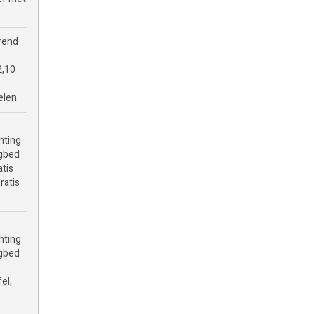
erend
2,10
elen.
hting
ngbed
atis
ratis
hting
ngbed
el,