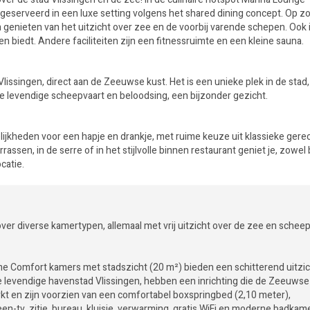
 geserveerd in een luxe setting volgens het shared dining concept. Op z
n genieten van het uitzicht over zee en de voorbij varende schepen. Ook i
 biedt. Andere faciliteiten zijn een fitnessruimte en een kleine sauna.
Vlissingen, direct aan de Zeeuwse kust. Het is een unieke plek in de stad
de levendige scheepvaart en beloodsing, een bijzonder gezicht.
lijkheden voor een hapje en drankje, met ruime keuze uit klassieke gere
ssen, in de serre of in het stijlvolle binnen restaurant geniet je, zowel
catie.
ver diverse kamertypen, allemaal met vrij uitzicht over de zee en schee
me Comfort kamers met stadszicht (20 m²) bieden een schitterend uitzi
e levendige havenstad Vlissingen, hebben een inrichting die de Zeeuwse
rkt en zijn voorzien van een comfortabel boxspringbed (2,10 meter),
een-tv, zitje, bureau, kluisje, verwarming, gratis WiFi en moderne badka