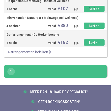
Halfpension De Meinweg - inclusief wellness
€
107
Bekijk >
1 nacht
vanaf
p.p.
Minivakantie - Natuurpark Meinweg (incl. wellness)
€
380
Bekijk >
4 nachten
vanaf
p.p.
Golfarrangement - De Herkenbosche
€
182
Bekijk >
1 nacht
vanaf
p.p.
4 arrangementen bekijken
1
MEER DAN 18 JAAR DÉ SPECIALIST!
GÉÉN BOEKINGSKOSTEN!