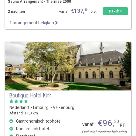
Sauna Arrangement - Thermae 2000
€
137
,
50
Bekijk >
2 nachten
vanaf
p.p.
1 arrangement bekijken
Boutique Hotel Kint
Nederland
>
Limburg
>
Valkenburg
Afstand: 11,0 km
€
96
,
Gastronomisch tophotel
30
vanaf
p.p.
Romantisch hotel
Exclusief toeristenbelasting