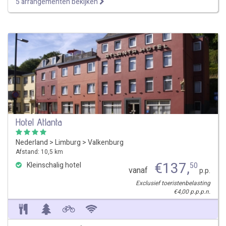
5 arrangementen bekijken
Hotel Atlanta
Nederland
>
Limburg
>
Valkenburg
Afstand: 10,5 km
€
137
,
Kleinschalig hotel
50
vanaf
p.p.
Exclusief toeristenbelasting
€4,00 p.p.p.n.