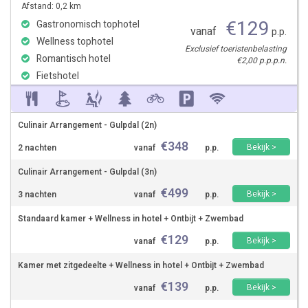
Afstand: 0,2 km
€
129
Gastronomisch tophotel
vanaf
p.p.
Wellness tophotel
Exclusief toeristenbelasting
Romantisch hotel
€2,00 p.p.p.n.
Fietshotel
Culinair Arrangement - Gulpdal (2n)
€
348
Bekijk >
2 nachten
vanaf
p.p.
Culinair Arrangement - Gulpdal (3n)
€
499
Bekijk >
3 nachten
vanaf
p.p.
Standaard kamer + Wellness in hotel + Ontbijt + Zwembad
€
129
Bekijk >
vanaf
p.p.
Kamer met zitgedeelte + Wellness in hotel + Ontbijt + Zwembad
€
139
Bekijk >
vanaf
p.p.