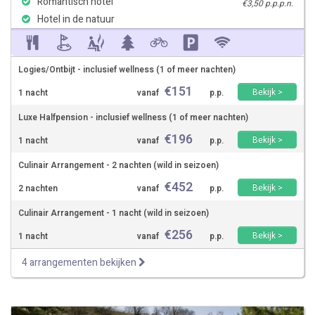
Romantisch hotel
€3,50 p.p.p.n.
Hotel in de natuur
Logies/Ontbijt - inclusief wellness (1 of meer nachten)
€
151
Bekijk >
1 nacht
vanaf
p.p.
Luxe Halfpension - inclusief wellness (1 of meer nachten)
€
196
Bekijk >
1 nacht
vanaf
p.p.
Culinair Arrangement - 2 nachten (wild in seizoen)
€
452
Bekijk >
2 nachten
vanaf
p.p.
Culinair Arrangement - 1 nacht (wild in seizoen)
€
256
Bekijk >
1 nacht
vanaf
p.p.
4 arrangementen bekijken