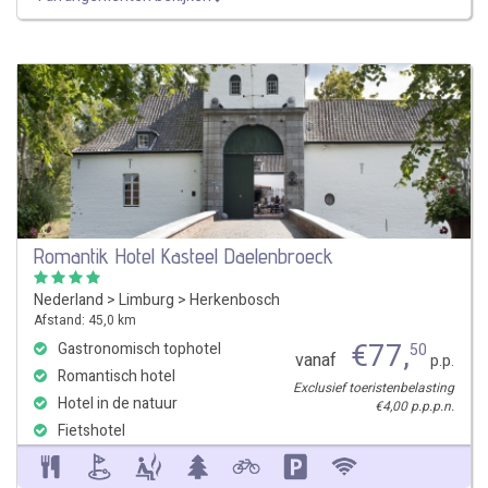
Romantik Hotel Kasteel Daelenbroeck
Nederland
>
Limburg
>
Herkenbosch
Afstand: 45,0 km
€
77
,
Gastronomisch tophotel
50
vanaf
p.p.
Romantisch hotel
Exclusief toeristenbelasting
Hotel in de natuur
€4,00 p.p.p.n.
Fietshotel