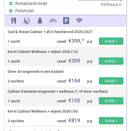
Romantisch hotel
€3,05 p.p.p.n.
Fietshotel
Oud & Nieuw Culinair + all in feestavond 2026/2027
€
399
,
50
Bekijk >
1 nacht
vanaf
p.p.
Kerst Culinair/Wellness + wijnen 2026 (1n)
€
309
Bekijk >
1 nacht
vanaf
p.p.
Diner Arrangement in een kasteel
€
164
Bekijk >
2 nachten
vanaf
p.p.
Culinair Kasteelarrangement + wellness (1 of meer nachten)
€
105
Bekijk >
1 nacht
vanaf
p.p.
Kerst Culinair/Wellness + wijnen 2026 (3n)
€
819
Bekijk >
3 nachten
vanaf
p.p.