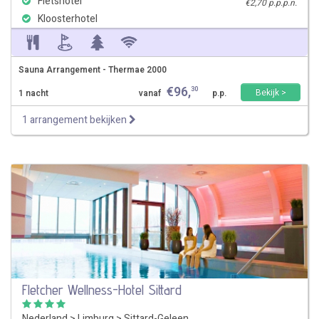
Fietshotel
€2,70 p.p.p.n.
Kloosterhotel
Sauna Arrangement - Thermae 2000
€
96
,
30
Bekijk >
1 nacht
vanaf
p.p.
1 arrangement bekijken
Fletcher Wellness-Hotel Sittard
Nederland
>
Limburg
>
Sittard-Geleen