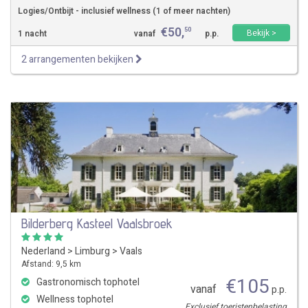
Logies/Ontbijt - inclusief wellness (1 of meer nachten)
€
50
,
50
Bekijk >
1 nacht
vanaf
p.p.
2 arrangementen bekijken
Bilderberg Kasteel Vaalsbroek
Nederland
>
Limburg
>
Vaals
Afstand: 9,5 km
€
105
Gastronomisch tophotel
vanaf
p.p.
Wellness tophotel
Exclusief toeristenbelasting