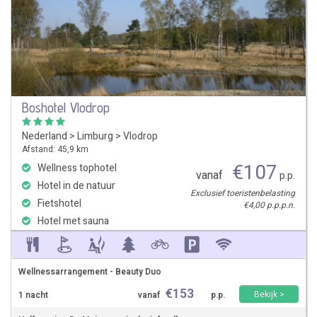
Boshotel Vlodrop
Nederland
>
Limburg
>
Vlodrop
Afstand: 45,9 km
€
107
Wellness tophotel
vanaf
p.p.
Hotel in de natuur
Exclusief toeristenbelasting
Fietshotel
€4,00 p.p.p.n.
Hotel met sauna
Wellnessarrangement - Beauty Duo
€
153
Bekijk >
1 nacht
vanaf
p.p.