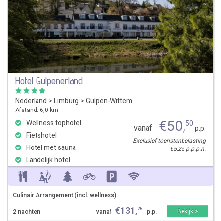
Hotel Gulpenerland
Nederland
>
Limburg
>
Gulpen-Wittem
Afstand: 6,0 km
€
50
,
Wellness tophotel
50
vanaf
p.p.
Fietshotel
Exclusief toeristenbelasting
Hotel met sauna
€5,25 p.p.p.n.
Landelijk hotel
Culinair Arrangement (incl. wellness)
€
131
,
25
Bekijk >
2 nachten
vanaf
p.p.