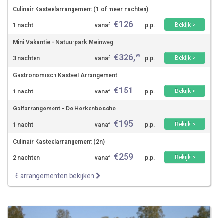
Culinair Kasteelarrangement (1 of meer nachten)
€
126
Bekijk >
1 nacht
vanaf
p.p.
Mini Vakantie - Natuurpark Meinweg
€
326
,
99
Bekijk >
3 nachten
vanaf
p.p.
Gastronomisch Kasteel Arrangement
€
151
Bekijk >
1 nacht
vanaf
p.p.
Golfarrangement - De Herkenbosche
€
195
Bekijk >
1 nacht
vanaf
p.p.
Culinair Kasteelarrangement (2n)
€
259
Bekijk >
2 nachten
vanaf
p.p.
6 arrangementen bekijken