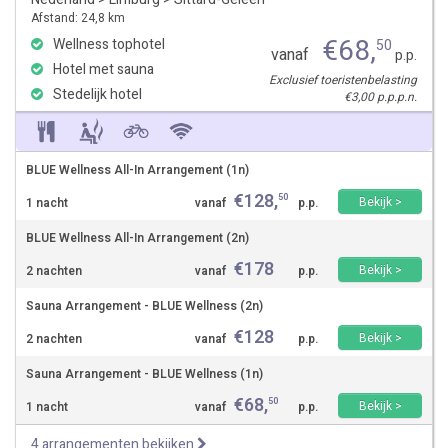
Afstand: 24,8 km
€
68
,
Wellness tophotel
50
vanaf
p.p.
Hotel met sauna
Exclusief toeristenbelasting
Stedelijk hotel
€3,00 p.p.p.n.
BLUE Wellness All-In Arrangement (1n)
€
128
,
50
Bekijk >
1 nacht
vanaf
p.p.
BLUE Wellness All-In Arrangement (2n)
€
178
Bekijk >
2 nachten
vanaf
p.p.
Sauna Arrangement - BLUE Wellness (2n)
€
128
Bekijk >
2 nachten
vanaf
p.p.
Sauna Arrangement - BLUE Wellness (1n)
€
68
,
50
Bekijk >
1 nacht
vanaf
p.p.
4 arrangementen bekijken