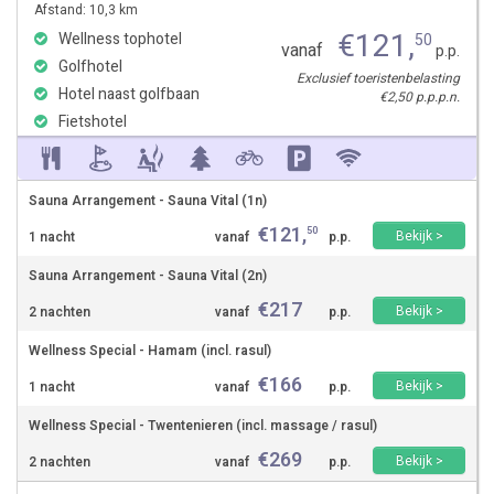
Afstand: 10,3 km
€
121
,
Wellness tophotel
50
vanaf
p.p.
Golfhotel
Exclusief toeristenbelasting
Hotel naast golfbaan
€2,50 p.p.p.n.
Fietshotel
Sauna Arrangement - Sauna Vital (1n)
€
121
,
50
Bekijk >
1 nacht
vanaf
p.p.
Sauna Arrangement - Sauna Vital (2n)
€
217
Bekijk >
2 nachten
vanaf
p.p.
Wellness Special - Hamam (incl. rasul)
€
166
Bekijk >
1 nacht
vanaf
p.p.
Wellness Special - Twentenieren (incl. massage / rasul)
€
269
Bekijk >
2 nachten
vanaf
p.p.