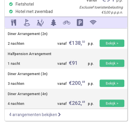
vanaf
p.p.
Fietshotel
Exclusief toeristenbelasting
Hotel met zwembad
€5,00 p.p.p.n.
Diner Arrangement (2n)
€
138
,
50
Bekijk >
2 nachten
vanaf
p.p.
Halfpension Arrangement
€
91
Bekijk >
1 nacht
vanaf
p.p.
Diner Arrangement (3n)
€
200
,
48
Bekijk >
3 nachten
vanaf
p.p.
Diner Arrangement (4n)
€
262
,
48
Bekijk >
4 nachten
vanaf
p.p.
4 arrangementen bekijken