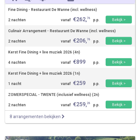
Fine Dining - Restaurant De Wanne (incl. wellness)
€
262
,
76
Bekijk >
2 nachten
vanaf
p.p.
Culinair Arrangement - Restaurant De Wanne (incl. wellness)
€
206
,
76
Bekijk >
2 nachten
vanaf
p.p.
Kerst Fine Dining + live muziek 2026 (4n)
€
899
Bekijk >
4 nachten
vanaf
p.p.
Kerst Fine Dining + live muziek 2026 (1n)
€
259
Bekijk >
1 nacht
vanaf
p.p.
ZOMERSPECIAL - TWENTE (inclusief wellness) (2n)
€
259
,
26
Bekijk >
2 nachten
vanaf
p.p.
8 arrangementen bekijken