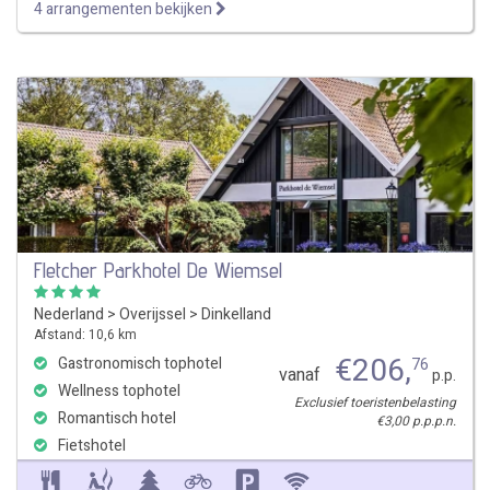
4 arrangementen bekijken
Fletcher Parkhotel De Wiemsel
Nederland
>
Overijssel
>
Dinkelland
Afstand: 10,6 km
€
206
,
Gastronomisch tophotel
76
vanaf
p.p.
Wellness tophotel
Exclusief toeristenbelasting
Romantisch hotel
€3,00 p.p.p.n.
Fietshotel