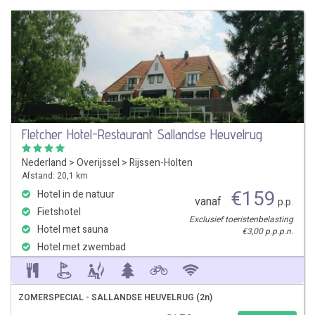
Fletcher Hotel-Restaurant Sallandse Heuvelrug
Nederland
>
Overijssel
>
Rijssen-Holten
Afstand: 20,1 km
€
159
Hotel in de natuur
vanaf
p.p.
Fietshotel
Exclusief toeristenbelasting
Hotel met sauna
€3,00 p.p.p.n.
Hotel met zwembad
ZOMERSPECIAL - SALLANDSE HEUVELRUG (2n)