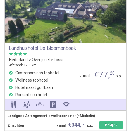
Landhuishotel De Bloemenbeek
Nederland
>
Overijssel
>
Losser
Afstand: 12,8 km
€
77
,
Gastronomisch tophotel
20
vanaf
p.p.
Wellness tophotel
Hotel naast golfbaan
Romantisch hotel
Landgoed Arrangement + wellness/diner (*Michelin)
€
344
,
40
Bekijk >
2 nachten
vanaf
p.p.