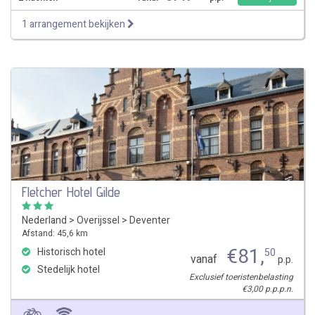
1 arrangement bekijken
Fletcher Hotel Gilde
Nederland
>
Overijssel
>
Deventer
Afstand: 45,6 km
€
81
,
Historisch hotel
50
vanaf
p.p.
Stedelijk hotel
Exclusief toeristenbelasting
€3,00 p.p.p.n.