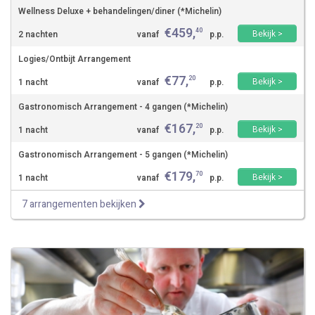
Wellness Deluxe + behandelingen/diner (*Michelin)
€
459
,
40
Bekijk >
2 nachten
vanaf
p.p.
Logies/Ontbijt Arrangement
€
77
,
20
Bekijk >
1 nacht
vanaf
p.p.
Gastronomisch Arrangement - 4 gangen (*Michelin)
€
167
,
20
Bekijk >
1 nacht
vanaf
p.p.
Gastronomisch Arrangement - 5 gangen (*Michelin)
€
179
,
70
Bekijk >
1 nacht
vanaf
p.p.
7 arrangementen bekijken