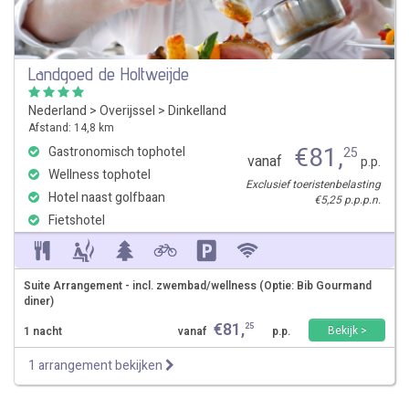
Landgoed de Holtweijde
Nederland
>
Overijssel
>
Dinkelland
Afstand: 14,8 km
€
81
,
Gastronomisch tophotel
25
vanaf
p.p.
Wellness tophotel
Exclusief toeristenbelasting
Hotel naast golfbaan
€5,25 p.p.p.n.
Fietshotel
Suite Arrangement - incl. zwembad/wellness (Optie: Bib Gourmand
diner)
€
81
,
25
Bekijk >
1 nacht
vanaf
p.p.
1 arrangement bekijken