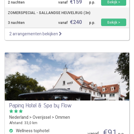
€
159
Bekijk >
2 nachten
vanaf
p.p.
ZOMERSPECIAL - SALLANDSE HEUVELRUG (3n)
€
240
Bekijk >
3 nachten
vanaf
p.p.
2 arrangementen bekijken
Paping Hotel & Spa by Flow
Nederland
>
Overijssel
>
Ommen
Afstand: 33,0 km
€
91
Wellness tophotel