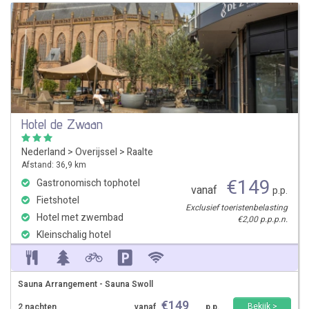
Hotel de Zwaan
Nederland
>
Overijssel
>
Raalte
Afstand: 36,9 km
€
149
Gastronomisch tophotel
vanaf
p.p.
Fietshotel
Exclusief toeristenbelasting
Hotel met zwembad
€2,00 p.p.p.n.
Kleinschalig hotel
Sauna Arrangement - Sauna Swoll
€
149
Bekijk >
2 nachten
vanaf
p.p.