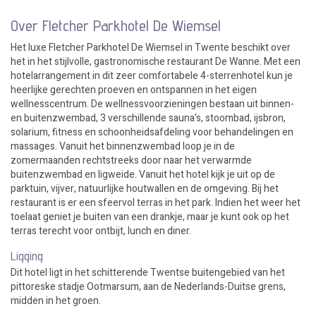
Over Fletcher Parkhotel De Wiemsel
Het luxe Fletcher Parkhotel De Wiemsel in Twente beschikt over
het in het stijlvolle, gastronomische restaurant De Wanne. Met een
hotelarrangement in dit zeer comfortabele 4-sterrenhotel kun je
heerlijke gerechten proeven en ontspannen in het eigen
wellnesscentrum. De wellnessvoorzieningen bestaan uit binnen-
en buitenzwembad, 3 verschillende sauna's, stoombad, ijsbron,
solarium, fitness en schoonheidsafdeling voor behandelingen en
massages. Vanuit het binnenzwembad loop je in de
zomermaanden rechtstreeks door naar het verwarmde
buitenzwembad en ligweide. Vanuit het hotel kijk je uit op de
parktuin, vijver, natuurlijke houtwallen en de omgeving. Bij het
restaurant is er een sfeervol terras in het park. Indien het weer het
toelaat geniet je buiten van een drankje, maar je kunt ook op het
terras terecht voor ontbijt, lunch en diner.
Ligging
Dit hotel ligt in het schitterende Twentse buitengebied van het
pittoreske stadje Ootmarsum, aan de Nederlands-Duitse grens,
midden in het groen.