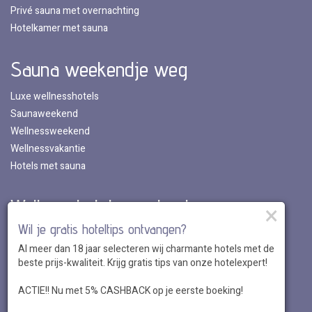
Privé sauna met overnachting
Hotelkamer met sauna
Sauna weekendje weg
Luxe wellnesshotels
Saunaweekend
Wellnessweekend
Wellnessvakantie
Hotels met sauna
Wellnesshotels per land
×
Wil je gratis hoteltips ontvangen?
Wellnesshotels in Nederland
Al meer dan 18 jaar selecteren wij charmante hotels met de
Wellnesshotels in Belgie
beste prijs-kwaliteit. Krijg gratis tips van onze hotelexpert!
Wellnesshotels in Luxemburg
Wellnesshotels in Duitsland
ACTIE!! Nu met 5% CASHBACK op je eerste boeking!