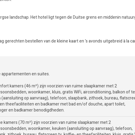
burgse landschap. Het hotel ligt tegen de Duitse grens en middenin natuu
ag gerechten bestellen van de kleine kaart en 's avonds uitgebreid à la ca
 appartementen en suites.
fort kamers (46 m²) zijn voorzien van ruime slaapkamer met 2
oonsbedden, woonkamer, kluis, gratis WiFi, airconditioning, balkon of te
(aansluiting op aanvraag), telefoon, slaapbank, zithoek, bureau, flatscre
 en theefaciliteiten en badkamer met bad en/of douche, apart toilet,
oger en badkamer benodigdheden.
te kamers (70 m²) zijn voorzien van ruime slaapkamer met 2
soonsbedden, woonkamer, keuken (aansluiting op aanvraag), telefoon,
nk, zithoek, bureau, flatscreen tv, koffie- en theefaciliteiten, kluis, gratis 