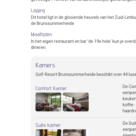
Ligging
Dit hotel ligt in de glooiende heuvels van het Zuid-Lim
de Brunssummerheide.
Maaltijden
In het eigen restaurant en bar 'de 19e hole' kun je overd
dineren.
Kamers
Golf-Resort Brunssummerheide beschikt over 44 luxe
De Com
Comfort Kamer
eenpers
keuken 
koffie-
haardr
De Sui
Suite kamer
eenper
slaapba