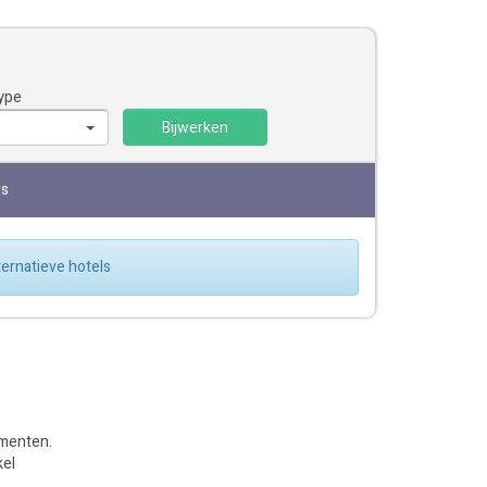
ype
Bijwerken
js
lternatieve hotels
tementen.
kel