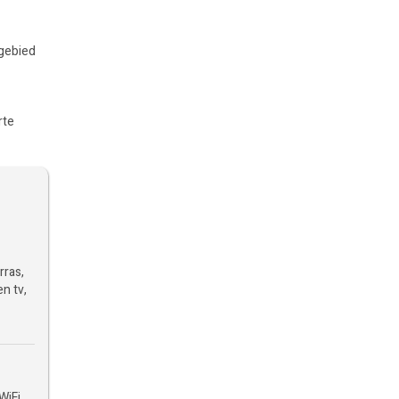
rgebied
rte
rras,
en tv,
WiFi,