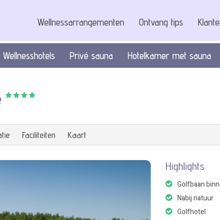
Wellnessarrangementen
Ontvang tips
Klant
Wellnesshotels
Privé sauna
Hotelkamer met sauna
e
tie
Faciliteiten
Kaart
Highlights
Golfbaan bin
Nabij natuur
Golfhotel