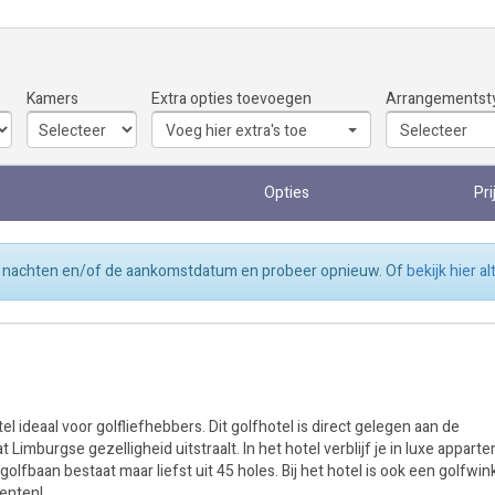
Kamers
Extra opties toevoegen
Arrangementst
Voeg hier extra's toe
Selecteer
Opties
Pri
tal nachten en/of de aankomstdatum en probeer opnieuw. Of
bekijk hier a
ideaal voor golfliefhebbers. Dit golfhotel is direct gelegen aan de
t Limburgse gezelligheid uitstraalt. In het hotel verblijf je in luxe appar
golfbaan bestaat maar liefst uit 45 holes. Bij het hotel is ook een golfwin
menten!