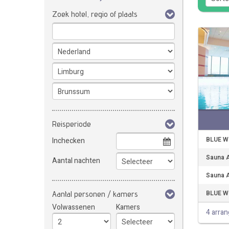
Zoek hotel, regio of plaats
Reisperiode
BLUE We
Inchecken
Sauna A
Aantal nachten
Sauna A
BLUE We
Aantal personen / kamers
Volwassenen
Kamers
4 arra