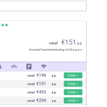
€
151
vanaf
p.p.
Exclusief toeristenbelasting €3,50 p.p.p.n.
€
196
Bekijk >
vanaf
p.p.
€
151
Bekijk >
vanaf
p.p.
€
452
Bekijk >
vanaf
p.p.
€
256
Bekijk >
vanaf
p.p.