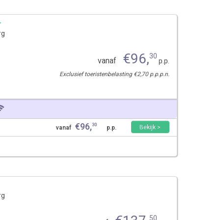
rg
€
96
,
30
vanaf
p.p.
Exclusief toeristenbelasting €2,70 p.p.p.n.
€
96
,
30
Bekijk >
vanaf
p.p.
rg
50