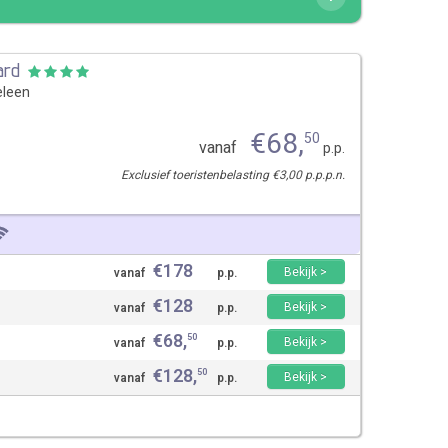
ard
eleen
€
68
,
50
vanaf
p.p.
Exclusief toeristenbelasting €3,00 p.p.p.n.
€
178
Bekijk >
vanaf
p.p.
€
128
Bekijk >
vanaf
p.p.
€
68
,
50
Bekijk >
vanaf
p.p.
€
128
,
50
Bekijk >
vanaf
p.p.