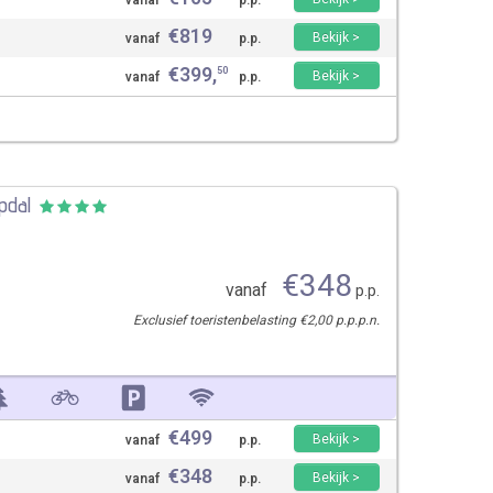
vanaf
p.p.
€
819
Bekijk >
vanaf
p.p.
€
399
,
50
Bekijk >
vanaf
p.p.
pdal
€
348
vanaf
p.p.
Exclusief toeristenbelasting €2,00 p.p.p.n.
€
499
Bekijk >
vanaf
p.p.
€
348
Bekijk >
vanaf
p.p.