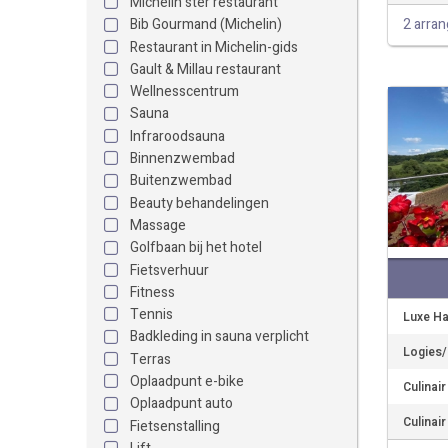
Michelin ster restaurant
2 arra
Bib Gourmand (Michelin)
Restaurant in Michelin-gids
Gault & Millau restaurant
Wellnesscentrum
Sauna
Infraroodsauna
Binnenzwembad
Buitenzwembad
Beauty behandelingen
Massage
Golfbaan bij het hotel
Fietsverhuur
Fitness
Tennis
Luxe Ha
Badkleding in sauna verplicht
Logies/O
Terras
Oplaadpunt e-bike
Culinai
Oplaadpunt auto
Culinai
Fietsenstalling