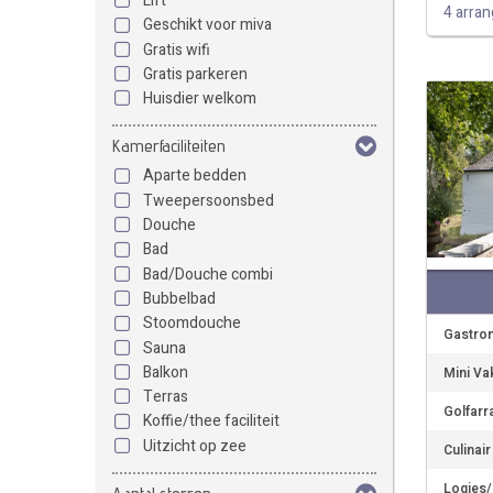
Lift
4 arra
Geschikt voor miva
Gratis wifi
Gratis parkeren
Huisdier welkom
Kamerfaciliteiten
Aparte bedden
Tweepersoonsbed
Douche
Bad
Bad/Douche combi
Bubbelbad
Stoomdouche
Gastro
Sauna
Balkon
Mini Va
Terras
Golfarr
Koffie/thee faciliteit
Uitzicht op zee
Culinai
Logies/