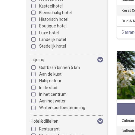
Culinai
Kasteelhotel
Kerst C
Kleinschalig hotel
Historisch hotel
Oud & N
Boutique hotel
5 arra
Luxe hotel
Landelijk hotel
Stedelijk hotel
Ligging
Golfbaan binnen 5 km
Aan de kust
Nabij natuur
In de stad
In het centrum
Aan het water
Wintersportbestemming
Culinai
Hotelfaciliteiten
Restaurant
Culinai