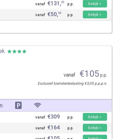
€
131
,
25
Bekijk >
vanaf
p.p.
€
50
,
50
Bekijk >
vanaf
p.p.
oek
€
105
vanaf
p.p.
Exclusief toeristenbelasting €3,05 p.p.p.n.
€
309
Bekijk >
vanaf
p.p.
€
164
Bekijk >
vanaf
p.p.
€
105
Bekijk >