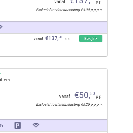
€
137
,
vanaf
p.p.
Exclusief toeristenbelasting €4,00 p.p.p.n.
€
137
,
50
Bekijk >
vanaf
p.p.
ittem
€
50
,
50
vanaf
p.p.
Exclusief toeristenbelasting €5,25 p.p.p.n.