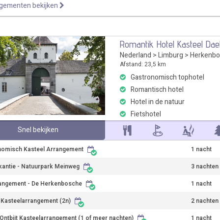
ngementen bekijken
Romantik Hotel Kasteel Da
Nederland
>
Limburg
>
Herkenbo
Afstand: 23,5 km
Gastronomisch tophotel
Romantisch hotel
Hotel in de natuur
Fietshotel
Snel bekijken
nomisch Kasteel Arrangement
1 nacht
kantie - Natuurpark Meinweg
3 nachten
angement - De Herkenbosche
1 nacht
r Kasteelarrangement (2n)
2 nachten
Ontbijt Kasteelarrangement (1 of meer nachten)
1 nacht