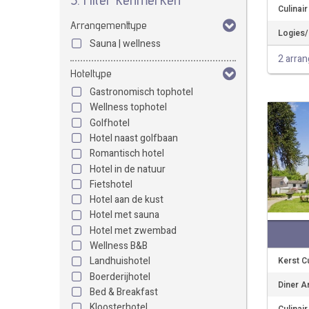
Culinai
Arrangementtype
Logies/O
Sauna | wellness
2 arra
Hoteltype
Gastronomisch tophotel
Wellness tophotel
Golfhotel
Hotel naast golfbaan
Romantisch hotel
Hotel in de natuur
Fietshotel
Hotel aan de kust
Hotel met sauna
Hotel met zwembad
Wellness B&B
Landhuishotel
Kerst C
Boerderijhotel
Diner A
Bed & Breakfast
Kloosterhotel