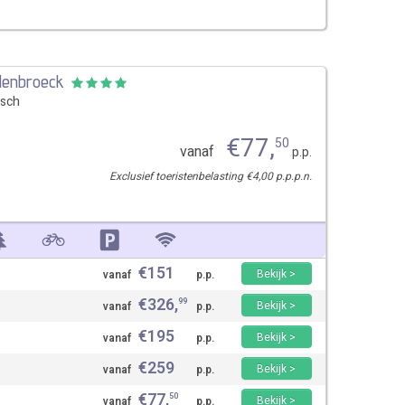
elenbroeck
sch
€
77
,
50
vanaf
p.p.
Exclusief toeristenbelasting €4,00 p.p.p.n.
€
151
Bekijk >
vanaf
p.p.
€
326
,
99
Bekijk >
vanaf
p.p.
€
195
Bekijk >
vanaf
p.p.
€
259
Bekijk >
vanaf
p.p.
€
77
,
50
Bekijk >
vanaf
p.p.