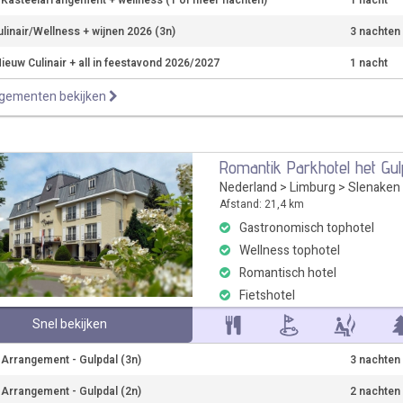
r Kasteelarrangement + wellness (1 of meer nachten)
1 nacht
ulinair/Wellness + wijnen 2026 (3n)
3 nachten
ieuw Culinair + all in feestavond 2026/2027
1 nacht
ngementen bekijken
Romantik Parkhotel het Gul
Nederland
>
Limburg
>
Slenaken
Afstand: 21,4 km
Gastronomisch tophotel
Wellness tophotel
Romantisch hotel
Fietshotel
Snel bekijken
r Arrangement - Gulpdal (3n)
3 nachten
r Arrangement - Gulpdal (2n)
2 nachten