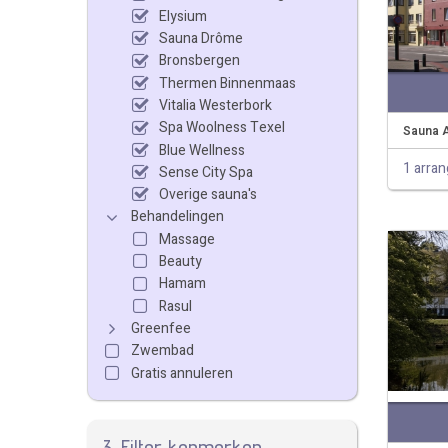
Elysium
Sauna Drôme
Bronsbergen
Thermen Binnenmaas
Vitalia Westerbork
Spa Woolness Texel
Sauna 
Blue Wellness
1 arra
Sense City Spa
Overige sauna's
Behandelingen
Massage
Beauty
Hamam
Rasul
Greenfee
Zwembad
Gratis annuleren
3. Filter kenmerken