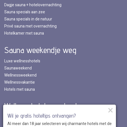
Dagje sauna + hotelovernachting
Sauna specials aan zee
Sauna specials in de natuur
Privé sauna met overnachting
Hotelkamer met sauna
Sauna weekendje weg
Luxe wellnesshotels
Saunaweekend
Wellnessweekend
Wellnessvakantie
Hotels met sauna
Wellnesshotels per land
×
Wil je gratis hoteltips ontvangen?
Wellnesshotels in Nederland
Al meer dan 18 jaar selecteren wij charmante hotels met de
Wellnesshotels in Belgie