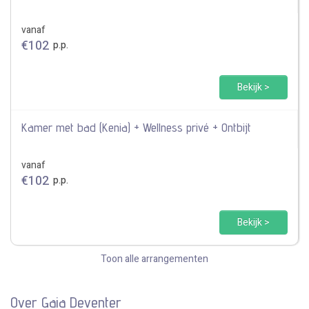
vanaf
€
102
p.p.
Bekijk >
Kamer met bad (Kenia) + Wellness privé + Ontbijt
vanaf
€
102
p.p.
Bekijk >
Toon alle arrangementen
Over Gaia Deventer