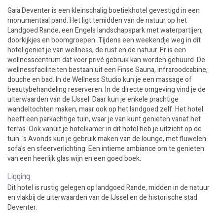
Gaia Deventer is een kleinschalig boetiekhotel gevestigd in een
monumentaal pand. Het ligt temidden van de natuur op het
Landgoed Rande, een Engels landschapspark met waterpartijen,
doorkijkjes en boomgroepen. Tijdens een weekendje weg in dit
hotel geniet je van wellness, de rust en de natuur. Er is een
wellnesscentrum dat voor privé gebruik kan worden gehuurd. De
wellnessfaciliteiten bestaan uit een Finse Sauna, infraroodcabine,
douche en bad. In de Wellness Studio kun je een massage of
beautybehandeling reserveren. In de directe omgeving vind je de
uiterwaarden van de IJssel. Daar kun je enkele prachtige
wandeltochten maken, maar ook op het landgoed zelf. Het hotel
heeft een parkachtige tuin, waar je van kunt genieten vanaf het
terras. Ook vanuit je hotelkamer in dit hotel heb je uitzicht op de
tuin. 's Avonds kun je gebruik maken van de lounge, met fluwelen
sofa's en sfeerverlichting. Een intieme ambiance om te genieten
van een heerlijk glas wijn en een goed boek.
Ligging
Dit hotel is rustig gelegen op landgoed Rande, midden in de natuur
en vlakbij de uiterwaarden van de IJssel en de historische stad
Deventer.