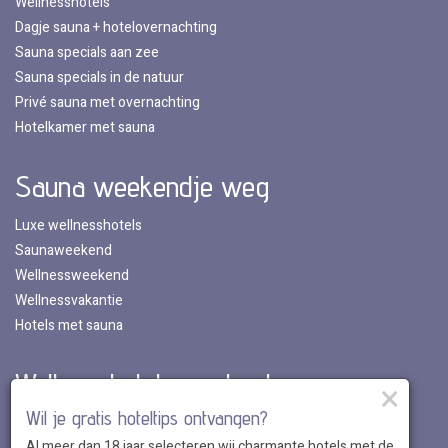
Wellnesshotels
Dagje sauna + hotelovernachting
Sauna specials aan zee
Sauna specials in de natuur
Privé sauna met overnachting
Hotelkamer met sauna
Sauna weekendje weg
Luxe wellnesshotels
Saunaweekend
Wellnessweekend
Wellnessvakantie
Hotels met sauna
Wellnesshotels per land
×
Wil je gratis hoteltips ontvangen?
Wellnesshotels in Nederland
Al meer dan 18 jaar selecteren wij charmante hotels met de