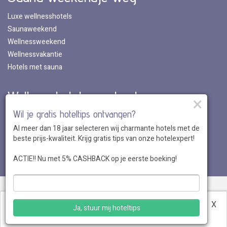
Luxe wellnesshotels
Saunaweekend
Wellnessweekend
Wellnessvakantie
Hotels met sauna
Wellnesshotels per land
×
Wil je gratis hoteltips ontvangen?
Wellnesshotels in Nederland
Al meer dan 18 jaar selecteren wij charmante hotels met de
Wellnesshotels in Belgie
beste prijs-kwaliteit. Krijg gratis tips van onze hotelexpert!
Wellnesshotels in Luxemburg
Wellnesshotels in Duitsland
ACTIE!! Nu met 5% CASHBACK op je eerste boeking!
Over ons
•
Sitemap
•
Disclaimer
•
Voordelen
•
Privacy
•
Voorwaarden
•
Veelgestelde vragen
•
Klantenservice
•
Hotel
Deze website maakt gebruik van cookies.
Meer
X
Ja, stuur mij hoteltips
aanmelden
informatie
.