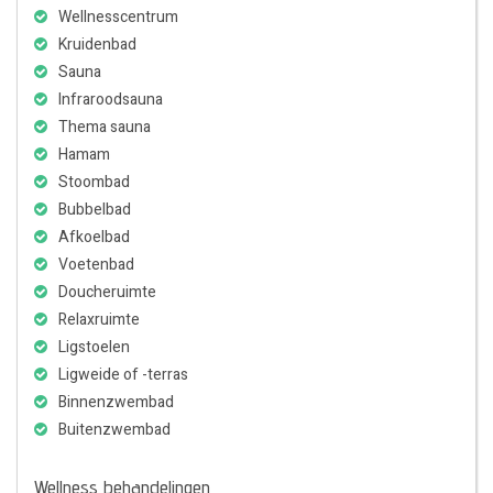
Wellnesscentrum
Kruidenbad
Sauna
Infraroodsauna
Thema sauna
Hamam
Stoombad
Bubbelbad
Afkoelbad
Voetenbad
Doucheruimte
Relaxruimte
Ligstoelen
Ligweide of -terras
Binnenzwembad
Buitenzwembad
Wellness behandelingen