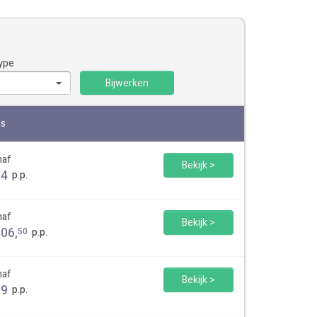
ype
Bijwerken
js
naf
Bekijk >
84
p.p.
naf
Bekijk >
106
,
50
p.p.
naf
Bekijk >
89
p.p.