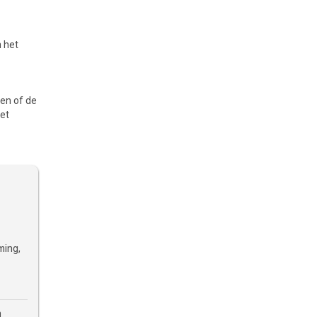
n het
hen of de
met
ming,
n