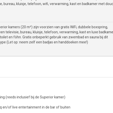
ie, bureau, kluisje, telefoon, wifi, verwarming, kast en badkamer met dou
rior kamers (20 m²) zijn voorzien van gratis WiFi, dubbele boxspring,
een televisie, bureau, kluisje, telefoon, verwarming, kast en luxe badkam
 toilet en föhn. Gratis onbeperkt gebruik van zwembad en sauna bij dit
ype (Let op: neem zelf een badjas en handdoeken mee!)
g (reeds inclusief bij de Superior kamer)
 en/of live entertainment in de bar of buiten