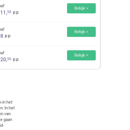
naf
Bekijk >
111
,
50
p.p.
naf
Bekijk >
98
p.p.
naf
Bekijk >
120
,
50
p.p.
i in het
n. In het
en van
te gaan
id-