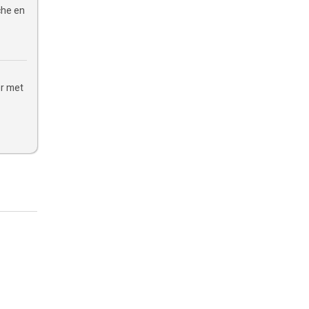
che en
er met