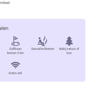
wembad
l
elen
Golfbaan
Saunafaciliteiten
Nabij natuur of
binnen 5 km
bos
Gratis wifi