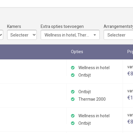
Kamers
Extra opties toevoegen
Arrangementst
Wellness in hotel, Thermae 2000
Selecteer
Opties
Pri
va
Wellness in hotel
€
Ontbijt
va
Ontbijt
€
Thermae 2000
va
Wellness in hotel
€
Ontbijt