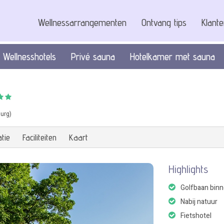
Wellnessarrangementen
Ontvang tips
Klant
Wellnesshotels
Privé sauna
Hotelkamer met sauna
urg)
tie
Faciliteiten
Kaart
Highlights
Golfbaan bin
Nabij natuur
Fietshotel