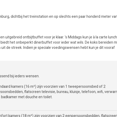
mburg, dichtbij het treinstation en op slechts een paar honderd meter va
 uitgebreid ontbijtbuffet voor je klaar. 's Middags kun je à la carte lunc
 biedt het onbeperkt dinerbuffet voor ieder wat wils. De koks bereiden 
 uit de streek. Indien je speciale voedingswensen hebt kun je dit vooraf
ssend bij ieders wensen.
ndaard kamers (16 m²) zijn voorzien van 1 tweepersoonsbed of 2
oonsbedden, flatscreen televisie, bureau, kluisje, telefoon, wifi, verwar
n badkamer met douche en toilet.
fort kamers (18 m²) zijn voorzien van 2 eenpersoonsbedden, flatscree