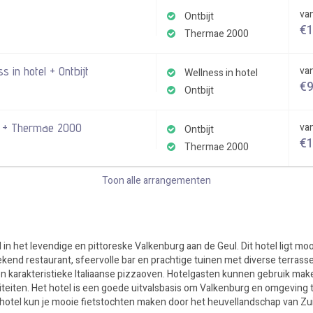
va
Ontbijt
€
Thermae 2000
 in hotel + Ontbijt
va
Wellness in hotel
€
Ontbijt
t + Thermae 2000
va
Ontbijt
€
Thermae 2000
Toon alle arrangementen
l in het levendige en pittoreske Valkenburg aan de Geul. Dit hotel ligt moo
end restaurant, sfeervolle bar en prachtige tuinen met diverse terrasse
een karakteristieke Italiaanse pizzaoven. Hotelgasten kunnen gebruik mak
eiten. Het hotel is een goede uitvalsbasis om Valkenburg en omgeving 
 hotel kun je mooie fietstochten maken door het heuvellandschap van Zu