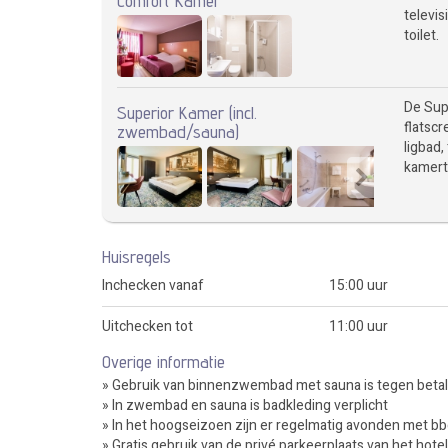
Comfort Kamer
televis
toilet.
De Supe
Superior Kamer (incl.
flatscr
zwembad/sauna)
ligbad,
kamert
Huisregels
Inchecken vanaf
15:00 uur
Uitchecken tot
11:00 uur
Overige informatie
» Gebruik van binnenzwembad met sauna is tegen betalin
» In zwembad en sauna is badkleding verplicht
» In het hoogseizoen zijn er regelmatig avonden met bbq
» Gratis gebruik van de privé parkeerplaats van het hotel