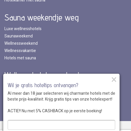
Hotelkamer met sauna
Sauna weekendje weg
Luxe wellnesshotels
Saunaweekend
Wellnessweekend
Wellnessvakantie
Hotels met sauna
Wellnesshotels per land
×
Wil je gratis hoteltips ontvangen?
Wellnesshotels in Nederland
Al meer dan 18 jaar selecteren wij charmante hotels met de
Wellnesshotels in Belgie
beste prijs-kwaliteit. Krijg gratis tips van onze hotelexpert!
Wellnesshotels in Luxemburg
Wellnesshotels in Duitsland
ACTIE!! Nu met 5% CASHBACK op je eerste boeking!
Over ons
•
Sitemap
•
Disclaimer
•
Voordelen
•
Privacy