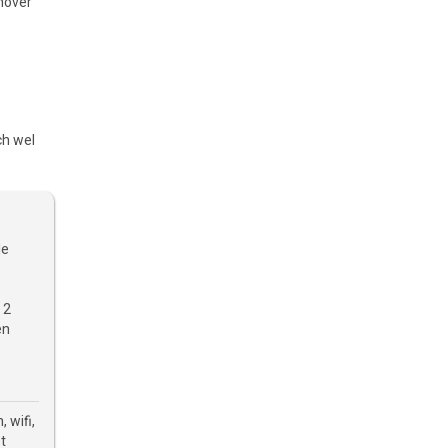
nover
ch wel
le
 2
en
 wifi,
et