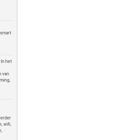
 smart
 In het
n van
rming,
Verder
 wifi,
e,