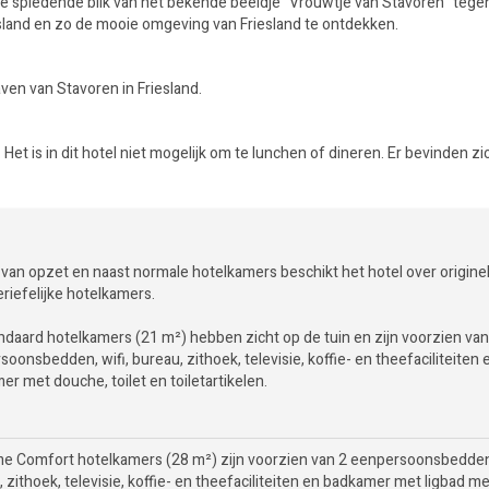
de spiedende blik van het bekende beeldje “Vrouwtje van Stavoren” tege
iesland en zo de mooie omgeving van Friesland te ontdekken.
ven van Stavoren in Friesland.
. Het is in dit hotel niet mogelijk om te lunchen of dineren. Er bevinden zi
 van opzet en naast normale hotelkamers beschikt het hotel over origine
riefelijke hotelkamers.
ndaard hotelkamers (21 m²) hebben zicht op de tuin en zijn voorzien van
oonsbedden, wifi, bureau, zithoek, televisie, koffie- en theefaciliteiten 
r met douche, toilet en toiletartikelen.
me Comfort hotelkamers (28 m²) zijn voorzien van 2 eenpersoonsbedden,
 zithoek, televisie, koffie- en theefaciliteiten en badkamer met ligbad m