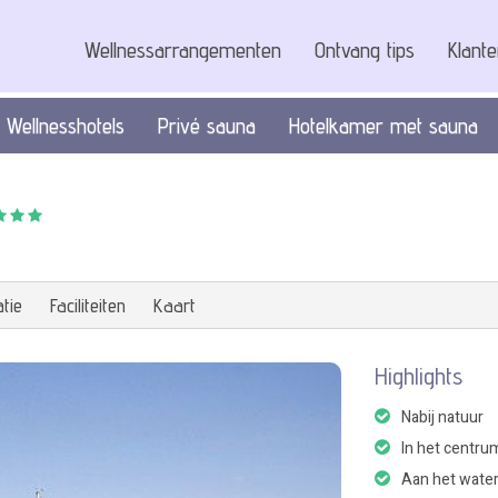
Wellnessarrangementen
Ontvang tips
Klant
Wellnesshotels
Privé sauna
Hotelkamer met sauna
tie
Faciliteiten
Kaart
Highlights
Nabij natuur
In het centru
Aan het wate