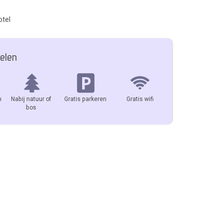
otel
elen
n
Nabij natuur of
Gratis parkeren
Gratis wifi
bos