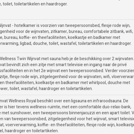
 toilet, toiletartikelen en haardroger.
ijnvat - hotelkamer is voorzien van tweepersoonsbed, flesje rode wijn,
genheid voor de wijnvaten, zitkamer, bureau, comfortabele zitbank, wifi,
ie, bureau, koffie- en theefaciliteiten, koelkastje en badkamer met
rwarming, ligbad, douche, toilet, wastafel, toiletartikelen en haardroger.
 Wellness Twin Wijnvat met sauna heb je de beschikking over 2 wijnvaten.
vat bevindt zich een zitje met smart televisie en ingang naar de privé
ssfaciliteiten en in het 2e wijnvat een tweepersoonsbed. Verder voorzie
zitje, flesje rode wijn, zitgelegenheid voor de wijnvaten, wifi, vloerverwa
- en theefaciliteiten, koelkastje en badkamer met whirlpool, douche met
er, toilet, wastafel, haardroger en toiletartikelen.
jnvat Wellness Royal beschikt over een ligsauna en infraroodsauna. De
er is hier tevens wellness-ruimte, met een comfortable duo-relax-bank,
 met sunshower, een tweepersoons binnenjacuzzi en een apart toilet. 
n van tweepersoonsbed, zitgelegenheid voor het wijnvat, smart televisie,
at, voerverwarming, koffie- en theefaciliteiten, flesje rode wijn, koelkastj
l, haardroger en toiletartikelen.