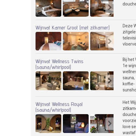
douche,
Deze W
Wijnvat Kamer Groot (met zitkamer)
zitgele
televis
vloerve
Bij het
Wijnvat Wellness Twins
1e wijn
(sauna/whirlpool)
wellne
sauna, 
koffie
sunshow
Het Wi
Wijnvat Wellness Royal
zitkam
(sauna/whirlpool)
douche
voorzie
love se
wastafe