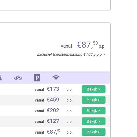
€
87
,
50
vanaf
p.p.
Exclusief toeristenbelasting €4,00 p.p.p.n.
€
173
Bekijk >
vanaf
p.p.
€
459
Bekijk >
vanaf
p.p.
€
202
Bekijk >
vanaf
p.p.
€
127
Bekijk >
vanaf
p.p.
€
87
,
50
Bekijk >
vanaf
p.p.