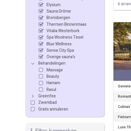
6 arra
Elysium
Sauna Drôme
Bronsbergen
Thermen Binnenmaas
Vitalia Westerbork
Spa Woolness Texel
Blue Wellness
Sense City Spa
Overige sauna's
Behandelingen
Massage
Beauty
Hamam
Geniete
Rasul
Greenfee
Romanti
Zwembad
Culinai
Gratis annuleren
Fietsar
Luxe Th
3. Filter kenmerken