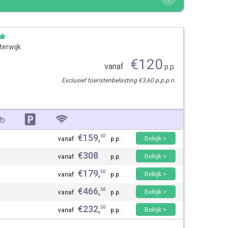
terwijk
€
120
vanaf
p.p.
Exclusief toeristenbelasting €3,60 p.p.p.n.
€
159
,
50
Bekijk >
vanaf
p.p.
€
308
Bekijk >
vanaf
p.p.
€
179
,
50
Bekijk >
vanaf
p.p.
€
466
,
50
Bekijk >
vanaf
p.p.
€
232
,
50
Bekijk >
vanaf
p.p.