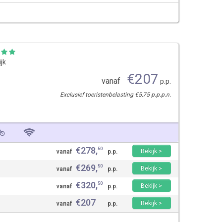
ijk
€
207
vanaf
p.p.
Exclusief toeristenbelasting €5,75 p.p.p.n.
€
278
,
50
Bekijk >
vanaf
p.p.
€
269
,
50
Bekijk >
vanaf
p.p.
€
320
,
50
Bekijk >
vanaf
p.p.
€
207
Bekijk >
vanaf
p.p.