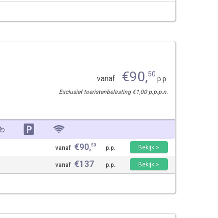
€
90
,
50
vanaf
p.p.
Exclusief toeristenbelasting €1,00 p.p.p.n.
€
90
,
50
Bekijk >
vanaf
p.p.
€
137
Bekijk >
vanaf
p.p.