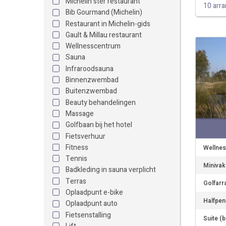
Michelin ster restaurant
10 arr
Bib Gourmand (Michelin)
Restaurant in Michelin-gids
Gault & Millau restaurant
Wellnesscentrum
Sauna
Infraroodsauna
Binnenzwembad
Buitenzwembad
Beauty behandelingen
Massage
Golfbaan bij het hotel
Fietsverhuur
Fitness
Wellnes
Tennis
Minivak
Badkleding in sauna verplicht
Terras
Golfarr
Oplaadpunt e-bike
Halfpen
Oplaadpunt auto
Fietsenstalling
Suite (