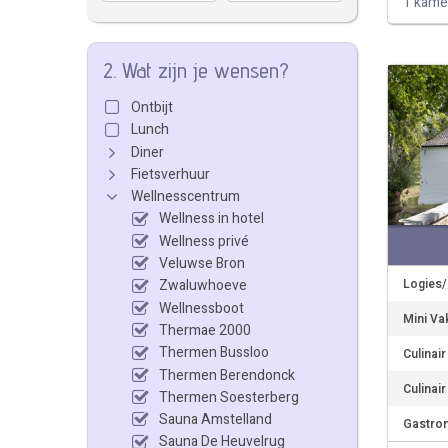
1 kame
2. Wat zijn je wensen?
Ontbijt
Lunch
Diner
Fietsverhuur
Wellnesscentrum
Wellness in hotel
Wellness privé
Veluwse Bron
Logies/
Zwaluwhoeve
Wellnessboot
Mini Va
Thermae 2000
Thermen Bussloo
Culinai
Thermen Berendonck
Culinai
Thermen Soesterberg
Sauna Amstelland
Gastro
Sauna De Heuvelrug