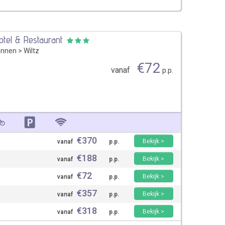
otel & Restaurant
ennen
>
Wiltz
€
72
vanaf
p.p.
€
370
Bekijk >
vanaf
p.p.
€
188
Bekijk >
vanaf
p.p.
€
72
Bekijk >
vanaf
p.p.
€
357
Bekijk >
vanaf
p.p.
€
318
Bekijk >
vanaf
p.p.