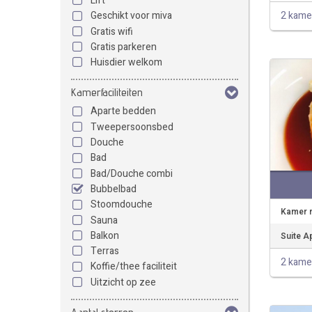
Lift
2 kame
Geschikt voor miva
Gratis wifi
Gratis parkeren
Huisdier welkom
Kamerfaciliteiten
Aparte bedden
Tweepersoonsbed
Douche
Bad
Bad/Douche combi
Bubbelbad
Stoomdouche
Kamer m
Sauna
Balkon
Suite A
Terras
2 kame
Koffie/thee faciliteit
Uitzicht op zee