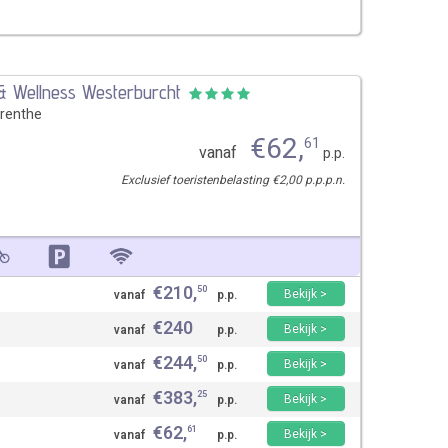
 & Wellness Westerburcht
renthe
€
62
,
61
vanaf
p.p.
Exclusief toeristenbelasting €2,00 p.p.p.n.
€
210
,
50
Bekijk >
vanaf
p.p.
€
240
Bekijk >
vanaf
p.p.
€
244
,
50
Bekijk >
vanaf
p.p.
€
383
,
25
Bekijk >
vanaf
p.p.
€
62
,
61
Bekijk >
vanaf
p.p.