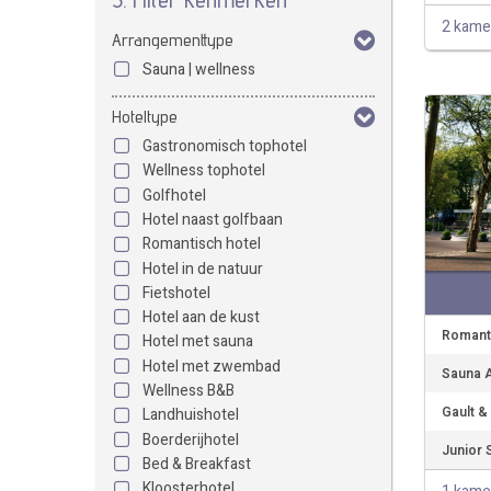
2 kame
Arrangementtype
Sauna | wellness
Hoteltype
Gastronomisch tophotel
Wellness tophotel
Golfhotel
Hotel naast golfbaan
Romantisch hotel
Hotel in de natuur
Fietshotel
Hotel aan de kust
Romanti
Hotel met sauna
Hotel met zwembad
Sauna A
Wellness B&B
Gault &
Landhuishotel
Boerderijhotel
Junior S
Bed & Breakfast
Kloosterhotel