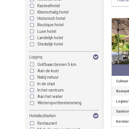
1 kame
Kasteelhotel
Kleinschalig hotel
Historisch hotel
Boutique hotel
Luxe hotel
Landelijk hotel
Stedelijk hotel
Ligging
Golfbaan binnen 5 km
Aan de kust
Nabij natuur
Culinai
In de stad
In het centrum
Romant
Aan het water
Logies/
Wintersportbestemming
Gastron
Hotelfaciliteiten
Kerstar
Restaurant