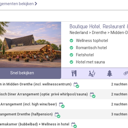
ngementen bekijken
Boutique Hotel, Restaurant
Nederland
>
Drenthe
>
Midden-D
Wellness tophotel
Romantisch hotel
Fietshotel
Hotel met sauna
Snel bekijken
n in Midden-Drenthe (incl. wellnesscentrum)
2 nachten
sch Diner Arrangement (optie: privé whirlpool/sauna)
2 nachten
r Arrangement (incl. high wine/beer)
2 nachten
rangement Drenthe (halfpension)
3 nachten
emakamer (bubbelbad) + Wellness in hotel