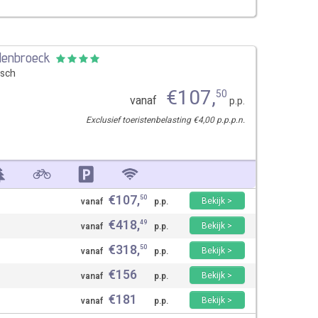
elenbroeck
sch
€
107
,
50
vanaf
p.p.
Exclusief toeristenbelasting €4,00 p.p.p.n.
€
107
,
50
Bekijk >
vanaf
p.p.
€
418
,
49
Bekijk >
vanaf
p.p.
€
318
,
50
Bekijk >
vanaf
p.p.
€
156
Bekijk >
vanaf
p.p.
€
181
Bekijk >
vanaf
p.p.