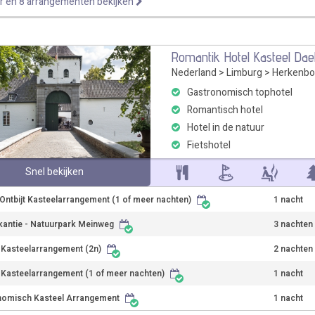
r en 8 arrangementen bekijken
Romantik Hotel Kasteel Da
Nederland
>
Limburg
>
Herkenbo
Gastronomisch tophotel
Romantisch hotel
Hotel in de natuur
Fietshotel
Snel bekijken
Ontbijt Kasteelarrangement (1 of meer nachten)
1 nacht
kantie - Natuurpark Meinweg
3 nachten
r Kasteelarrangement (2n)
2 nachten
r Kasteelarrangement (1 of meer nachten)
1 nacht
nomisch Kasteel Arrangement
1 nacht