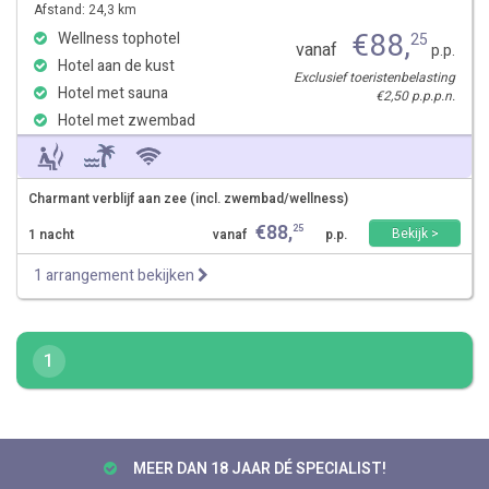
Afstand: 24,3 km
€
88
,
Wellness tophotel
25
vanaf
p.p.
Hotel aan de kust
Exclusief toeristenbelasting
Hotel met sauna
€2,50 p.p.p.n.
Hotel met zwembad
Charmant verblijf aan zee (incl. zwembad/wellness)
€
88
,
25
Bekijk >
1 nacht
vanaf
p.p.
1 arrangement bekijken
1
MEER DAN 18 JAAR DÉ SPECIALIST!