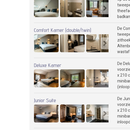
tweepe
theefac
badkam
De Com
Comfort Kamer (double/twin)
tweepe
zithoek
Altenbr
wastaf
De Delu
Deluxe Kamer
voorzi
x 210 c
miniba
(inloop
De Juni
Junior Suite
voorzi
x 210 c
miniba
inloopd