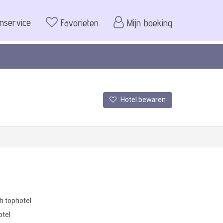
enservice
Favorieten
Mijn boeking
Hotel bewaren
h tophotel
otel