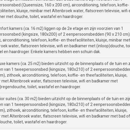
rsoonsbed (Queensize, 160 x 200 cm), airconditioning, telefoon, koffie-
iliteiten, kluisje, minibar met Altenbroek water, flatscreen televisie, wifi 
er met douche, toilet, wastafel en haardroger.
fort kamers (ca. 16 m2) liggen op de 2e etage en zijn voorzien van 1
rsoonsbed (kingsize, 180x200) of 2 eenpersoonsbedden (90 x 210 cm)
, airconditioning, telefoon, koffie- en theefaciliteiten, kluisje, minibar me
oek water, flatscreen televisie, wifi en badkamer met (inloop)douche, toi
el en haardroger. Enkele kamers hebben een schuin dak.
xe kamers (ca. 25 m2) bieden uitzicht op de binnenplaats of de tuin en z
en van 1 tweepersoonsbed (kingsize, 180x210) of 2 eenpersoonsbedde
m), zithoek, airconditioning, telefoon, koffie- en theefaciliteiten, kluisje,
r met Altenbroek water, flatscreen televisie, wifi en badkamer met
)regendouche, toilet, wastafel en haardroger.
or suites (ca. 30 m2) bieden uitzicht op de binnenplaats of de tuin en zij
en van 1 tweepersoonsbed (kingsize, 180x210) of 2 eenpersoonsbedde
m), zithoek, airconditioning, telefoon, koffie- en theefaciliteiten, kluisje,
r met Altenbroek water, flatscreen televisie, wifi en badkamer met bad o
ouche, toilet, wastafel en haardroger.