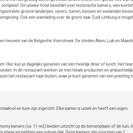
 compleet. Dit unieke hotel beschikt over historische kamers, een koets
gestrekte groene landerijen, vijvers, tuinen, bossen en weilanden bevin
omgeving. Ook een wandeling over de grens naar Zuid-Limburg is mogeli
en heuvels van de Belgische Voerstreek. De steden Aken, Luik en Maastr
 Hier kun je dagelijks genieten van een heerlijk diner of lunch. Het tea
 bieden. In dit restaurant werken ze met lokale producten en ambachtelij
ist het restaurant naar buiten, waar je kunt genieten van een prachtig t
smaakvol en luxe zijn ingericht. Elke kamer is uniek en heeft een eigen
nomy kamers (ca. 11 m2) bieden uitzicht op de binnenplaats of de tuin, l
2e etage en hebben een schuin dak. Deze kamers zijn voorzien van 1