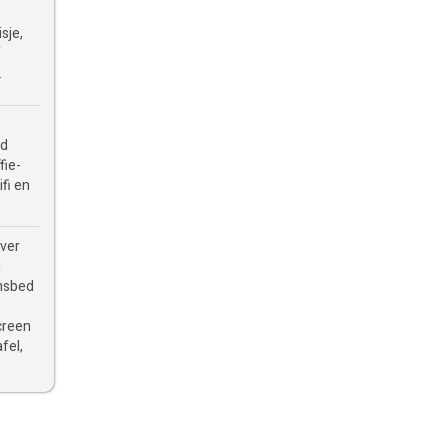
isje,
f
.
ed
fie-
ifi en
over
n
onsbed
screen
fel,