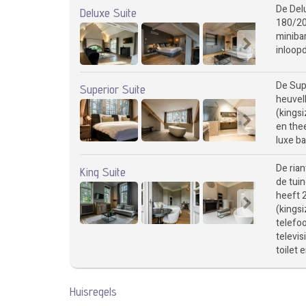
De Del
Deluxe Suite
180/200
miniba
inloopd
De Supe
Superior Suite
heuvel
(kingsi
en thee
luxe b
De rian
King Suite
de tuin
heeft 
(kingsi
telefoo
televis
toilet 
Huisregels