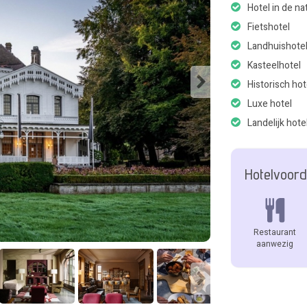
Hotel in de na
Fietshotel
Landhuishote
Kasteelhotel
Historisch hot
Luxe hotel
Landelijk hote
Hotelvoord
Restaurant
aanwezig