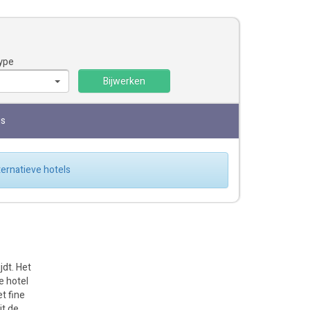
ype
Bijwerken
js
lternatieve hotels
jdt. Het
e hotel
t fine
it de