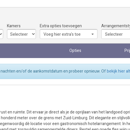
Kamers
Extra opties toevoegen
Arrangementst
Voeg hier extra's toe
Selecteer
Opties
Pri
tal nachten en/of de aankomstdatum en probeer opnieuw. Of
bekijk hier a
st en ruimte. Dit ervaar je direct als je de oprijlaan van het landgoed opri
r honderd meter over de grens met Zuid-Limburg. Dit elegante en stijlvoll
 tegenwoordig dè locatie voor een gastronomisch hotelarrangement. In he
erwend met zorgvuldig samengestelde diners. Bestel een goede fles wijn u