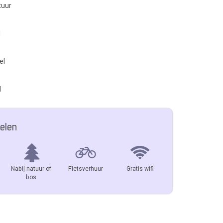
tuur
l
el
l
elen
Nabij natuur of
Fietsverhuur
Gratis wifi
bos