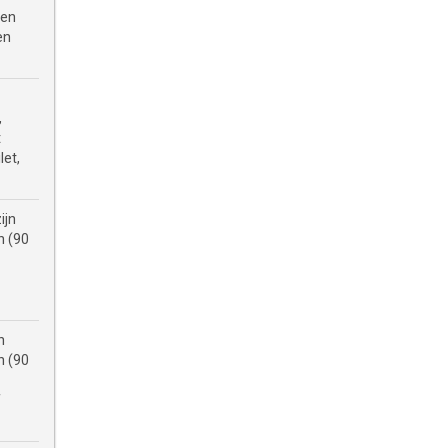
 en
en
,
t
let,
ijn
n (90
n
n (90
f