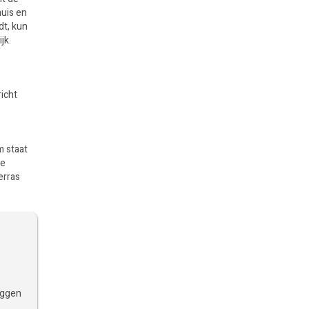
huis en
dt, kun
jk.
icht
m staat
ke
erras
iggen