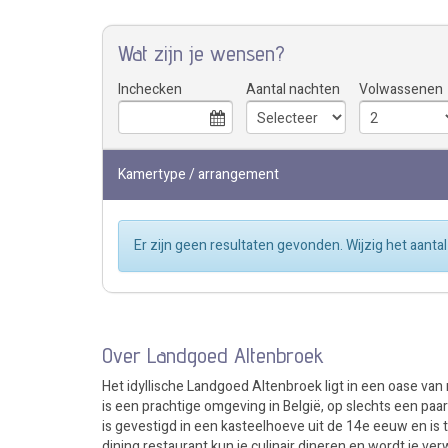
Wat zijn je wensen?
Inchecken
Aantal nachten
Volwassenen
Kamertype / arrangement
Er zijn geen resultaten gevonden. Wijzig het aan
Over Landgoed Altenbroek
Het idyllische Landgoed Altenbroek ligt in een oase van ru
is een prachtige omgeving in België, op slechts een paa
is gevestigd in een kasteelhoeve uit de 14e eeuw en is
dining restaurant kun je culinair dineren en wordt je v