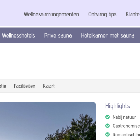
Wellnessarrangementen
Ontvang tips
Klant
Wellnesshotels
Privé sauna
Hotelkamer met sauna
tie
Faciliteiten
Kaart
Highlights
Nabij natuur
Gastronomisc
Romantisch h