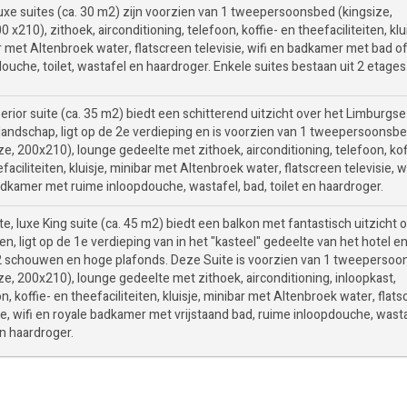
uxe suites (ca. 30 m2) zijn voorzien van 1 tweepersoonsbed (kingsize,
 x210), zithoek, airconditioning, telefoon, koffie- en theefaciliteiten, klu
r met Altenbroek water, flatscreen televisie, wifi en badkamer met bad o
ouche, toilet, wastafel en haardroger. Enkele suites bestaan uit 2 etages
rior suite (ca. 35 m2) biedt een schitterend uitzicht over het Limburgse
landschap, ligt op de 2e verdieping en is voorzien van 1 tweepersoonsb
ze, 200x210), lounge gedeelte met zithoek, airconditioning, telefoon, kof
faciliteiten, kluisje, minibar met Altenbroek water, flatscreen televisie, w
adkamer met ruime inloopdouche, wastafel, bad, toilet en haardroger.
te, luxe King suite (ca. 45 m2) biedt een balkon met fantastisch uitzicht 
en, ligt op de 1e verdieping van in het "kasteel" gedeelte van het hotel e
2 schouwen en hoge plafonds. Deze Suite is voorzien van 1 tweeperso
ze, 200x210), lounge gedeelte met zithoek, airconditioning, inloopkast,
n, koffie- en theefaciliteiten, kluisje, minibar met Altenbroek water, flat
ie, wifi en royale badkamer met vrijstaand bad, ruime inloopdouche, wasta
en haardroger.