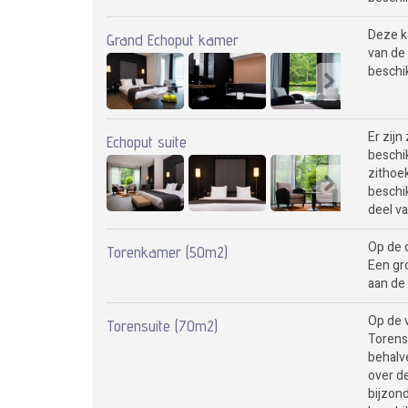
Deze k
Grand Echoput kamer
van de
beschi
Er zijn
Echoput suite
beschi
zithoe
beschi
deel va
Op de 
Torenkamer (50m2)
Een gr
aan de 
Op de 
Torensuite (70m2)
Torensu
behalv
over d
bijzond