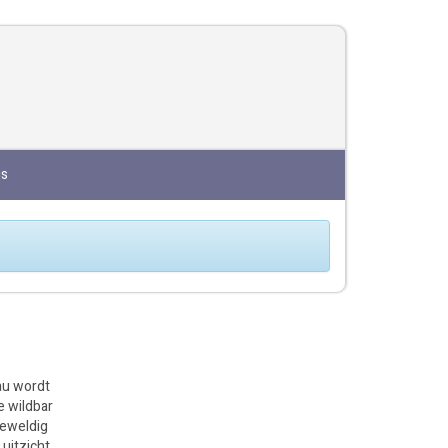
js
au wordt
e wildbar
geweldig
uitzicht