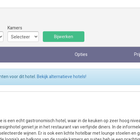
Kamers
Bijwerken
Opties
Pri
ten voor dit hotel.
Bekijk alternatieve hotels!
e is een echt gastronomisch hotel, waar in de keuken op zeer hoog nive
signhotel geniet je in het restaurant van verfijnde diners. In de informel
geselecteerde wijnen. Er is ook een lichte hotelbar met lounge stoelen en 
 loggia's en balkons van de royale kamers en suites heb je een prachtig 