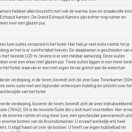
amers hebben allen boszicht met ook de warme, luxe en smaakvolle inri
 Echoput kamers. De Grand Echoput Kamers zijn echter nog ruimer en
kken over een glazen pui.
 zes luxe suites verspreid in het hotel. Hier heb je veel extra ruimte tot je
kking en het is er comfortabel toeven. De slaapkamer is gescheiden van
k met tweede LCD-tv, tevens is er een minibar aanwezig. Deze suites
kken over een erker met glazen pui. Twee suites liggen in een meer bes
n het hotel, waarvan er een met eigen terras grenst aan de watertuin.
derde verdieping, in de toren, bevindt zich de zeer luxe Torenkamer (50
ote semi-suite met een bijzonder ontworpen indeling en uitzicht over he
achterzijde van het hotel.
vierde verdieping, bovenin de toren, bevindt zich de zeer indrukwekken
ite (70m2). Dit is de mooiste Suite die u zich kunt voorstellen. Hier erva
e de enorme ruimte en nog meer luxe, een spectaculair panoramisch uitz
e enorme bomen van de Kroondomeinen. U ervaart werkelijk iets heel
ers. U stijgt haast uit over de bossen. U heeft uw eigen bubbelbad ter