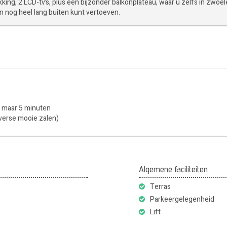
king, 2 LCD-tv’s, plus een bijzonder balkonplateau, waar u zelfs in zwoel
n nog heel lang buiten kunt vertoeven.
p maar 5 minuten
diverse mooie zalen)
Algemene faciliteiten
Terras
Parkeergelegenheid
Lift