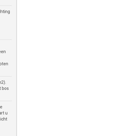
chting
 een
loten
m2).
t bos
de
art u
icht