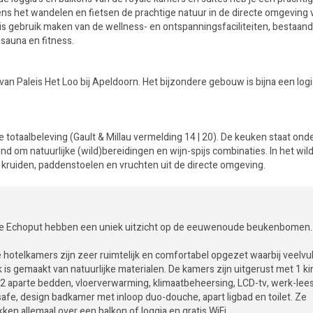
ns het wandelen en fietsen de prachtige natuur in de directe omgeving 
s gebruik maken van de wellness- en ontspanningsfaciliteiten, bestaand
sauna en fitness.
van Paleis Het Loo bij Apeldoorn. Het bijzondere gebouw is bijna een log
totaalbeleving (Gault & Millau vermelding 14 | 20). De keuken staat onde
nd om natuurlijke (wild)bereidingen en wijn-spijs combinaties. In het wi
 kruiden, paddenstoelen en vruchten uit de directe omgeving.
l De Echoput hebben een uniek uitzicht op de eeuwenoude beukenbomen.
e hotelkamers zijn zeer ruimtelijk en comfortabel opgezet waarbij veelvu
 is gemaakt van natuurlijke materialen. De kamers zijn uitgerust met 1 k
 2 aparte bedden, vloerverwarming, klimaatbeheersing, LCD-tv, werk-lees
safe, design badkamer met inloop duo-douche, apart ligbad en toilet. Ze
ken allemaal over een balkon of loggia en gratis WiFi.