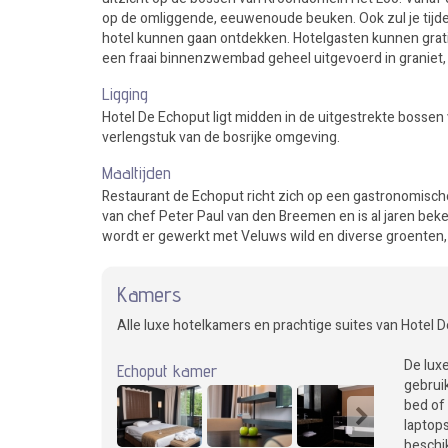
op de omliggende, eeuwenoude beuken. Ook zul je tijde
hotel kunnen gaan ontdekken. Hotelgasten kunnen grati
een fraai binnenzwembad geheel uitgevoerd in graniet, 
Ligging
Hotel De Echoput ligt midden in de uitgestrekte bossen 
verlengstuk van de bosrijke omgeving.
Maaltijden
Restaurant de Echoput richt zich op een gastronomische 
van chef Peter Paul van den Breemen en is al jaren beke
wordt er gewerkt met Veluws wild en diverse groenten,
Kamers
Alle luxe hotelkamers en prachtige suites van Hote
De lux
Echoput kamer
gebruik
bed of
laptop
beschik