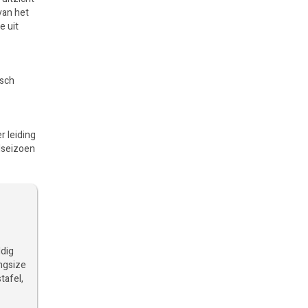
van het
e uit
isch
r leiding
ldseizoen
ldig
ingsize
tafel,