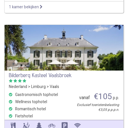
1 kamer bekijken
Bilderberg Kasteel Vaalsbroek
Nederland
>
Limburg
>
Vaals
€
105
Gastronomisch tophotel
vanaf
p.p.
Wellness tophotel
Exclusief toeristenbelasting
Romantisch hotel
€3,05 p.p.p.n.
Fietshotel