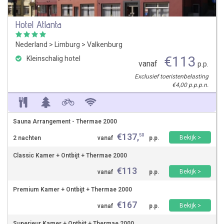
Hotel Atlanta
Nederland
>
Limburg
>
Valkenburg
€
113
Kleinschalig hotel
vanaf
p.p.
Exclusief toeristenbelasting
€4,00 p.p.p.n.
Sauna Arrangement - Thermae 2000
€
137
,
50
Bekijk >
2 nachten
vanaf
p.p.
Classic Kamer + Ontbijt + Thermae 2000
€
113
Bekijk >
vanaf
p.p.
Premium Kamer + Ontbijt + Thermae 2000
€
167
Bekijk >
vanaf
p.p.
Superieur Kamer + Ontbijt + Thermae 2000