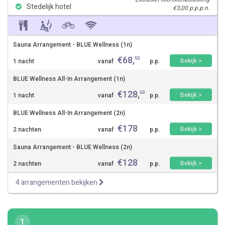
Stedelijk hotel
€3,00 p.p.p.n.
Sauna Arrangement - BLUE Wellness (1n)
€
68
,
50
Bekijk >
1 nacht
vanaf
p.p.
BLUE Wellness All-In Arrangement (1n)
€
128
,
50
Bekijk >
1 nacht
vanaf
p.p.
BLUE Wellness All-In Arrangement (2n)
€
178
Bekijk >
2 nachten
vanaf
p.p.
Sauna Arrangement - BLUE Wellness (2n)
€
128
Bekijk >
2 nachten
vanaf
p.p.
4 arrangementen bekijken
1