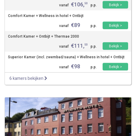
€
106
,
50
Bekijk >
vanaf
p.p.
Comfort Kamer + Wellness in hotel + Ontbijt
€
89
Bekijk >
vanaf
p.p.
Comfort Kamer + Ontbijt + Thermae 2000
€
111
,
50
Bekijk >
vanaf
p.p.
Superior Kamer (incl. zwembad/sauna) + Wellness in hotel + Ontbijt
€
98
Bekijk >
vanaf
p.p.
6 kamers bekijken