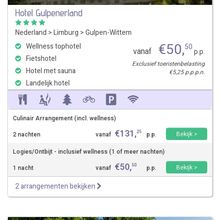
Hotel Gulpenerland
Nederland
>
Limburg
>
Gulpen-Wittem
€
50
,
Wellness tophotel
50
vanaf
p.p.
Fietshotel
Exclusief toeristenbelasting
Hotel met sauna
€5,25 p.p.p.n.
Landelijk hotel
Culinair Arrangement (incl. wellness)
€
131
,
25
Bekijk >
2 nachten
vanaf
p.p.
Logies/Ontbijt - inclusief wellness (1 of meer nachten)
€
50
,
50
Bekijk >
1 nacht
vanaf
p.p.
2 arrangementen bekijken