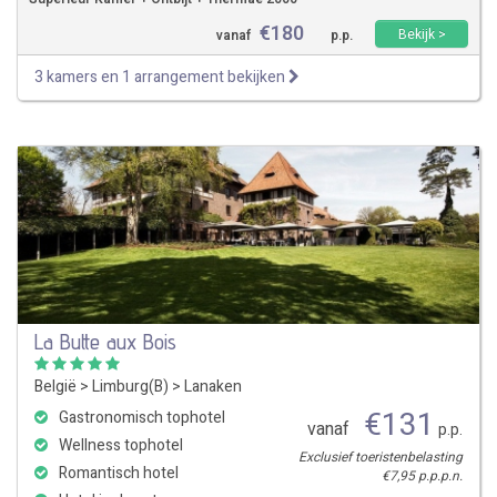
€
180
Bekijk >
vanaf
p.p.
3 kamers en 1 arrangement bekijken
La Butte aux Bois
België
>
Limburg(B)
>
Lanaken
€
131
Gastronomisch tophotel
vanaf
p.p.
Wellness tophotel
Exclusief toeristenbelasting
Romantisch hotel
€7,95 p.p.p.n.