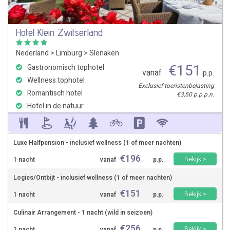
Hotel Klein Zwitserland
Nederland
>
Limburg
>
Slenaken
€
151
Gastronomisch tophotel
vanaf
p.p.
Wellness tophotel
Exclusief toeristenbelasting
Romantisch hotel
€3,50 p.p.p.n.
Hotel in de natuur
Luxe Halfpension - inclusief wellness (1 of meer nachten)
€
196
Bekijk >
1 nacht
vanaf
p.p.
Logies/Ontbijt - inclusief wellness (1 of meer nachten)
€
151
Bekijk >
1 nacht
vanaf
p.p.
Culinair Arrangement - 1 nacht (wild in seizoen)
€
256
Bekijk >
1 nacht
vanaf
p.p.