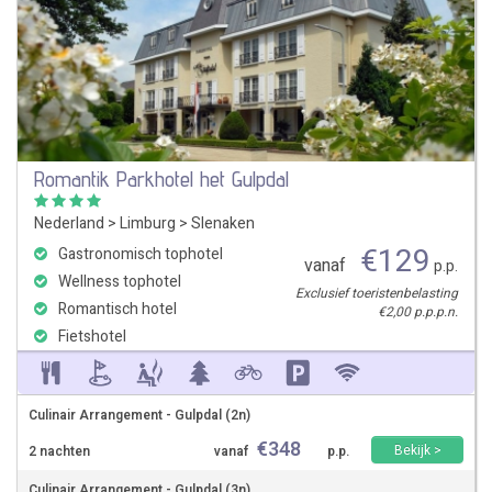
Romantik Parkhotel het Gulpdal
Nederland
>
Limburg
>
Slenaken
€
129
Gastronomisch tophotel
vanaf
p.p.
Wellness tophotel
Exclusief toeristenbelasting
Romantisch hotel
€2,00 p.p.p.n.
Fietshotel
Culinair Arrangement - Gulpdal (2n)
€
348
Bekijk >
2 nachten
vanaf
p.p.
Culinair Arrangement - Gulpdal (3n)