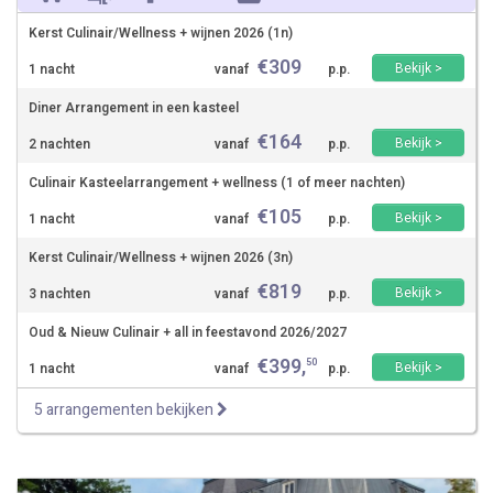
Kerst Culinair/Wellness + wijnen 2026 (1n)
€
309
Bekijk >
1 nacht
vanaf
p.p.
Diner Arrangement in een kasteel
€
164
Bekijk >
2 nachten
vanaf
p.p.
Culinair Kasteelarrangement + wellness (1 of meer nachten)
€
105
Bekijk >
1 nacht
vanaf
p.p.
Kerst Culinair/Wellness + wijnen 2026 (3n)
€
819
Bekijk >
3 nachten
vanaf
p.p.
Oud & Nieuw Culinair + all in feestavond 2026/2027
€
399
,
50
Bekijk >
1 nacht
vanaf
p.p.
5 arrangementen bekijken