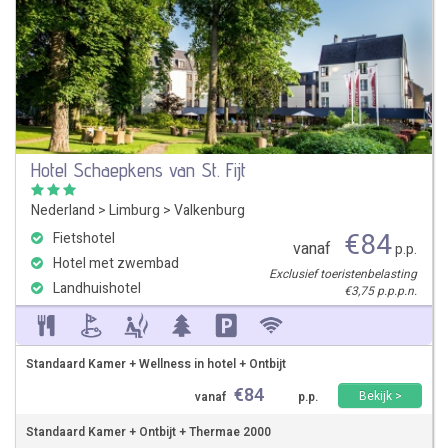
Hotel Schaepkens van St. Fijt
Nederland
>
Limburg
>
Valkenburg
€
84
Fietshotel
vanaf
p.p.
Hotel met zwembad
Exclusief toeristenbelasting
Landhuishotel
€3,75 p.p.p.n.
Standaard Kamer + Wellness in hotel + Ontbijt
€
84
Bekijk >
vanaf
p.p.
Standaard Kamer + Ontbijt + Thermae 2000