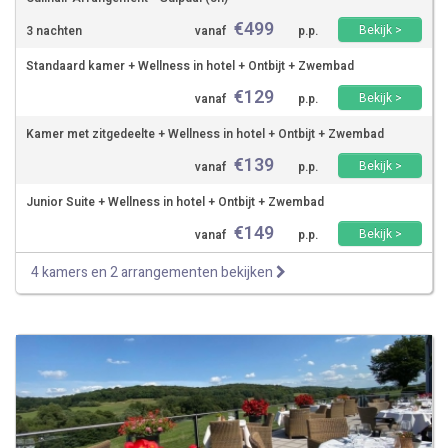
€
499
Bekijk >
3 nachten
vanaf
p.p.
Standaard kamer + Wellness in hotel + Ontbijt + Zwembad
€
129
Bekijk >
vanaf
p.p.
Kamer met zitgedeelte + Wellness in hotel + Ontbijt + Zwembad
€
139
Bekijk >
vanaf
p.p.
Junior Suite + Wellness in hotel + Ontbijt + Zwembad
€
149
Bekijk >
vanaf
p.p.
4 kamers en 2 arrangementen bekijken