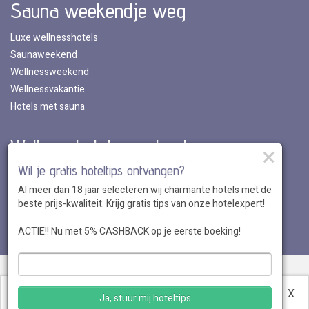
Sauna weekendje weg
Luxe wellnesshotels
Saunaweekend
Wellnessweekend
Wellnessvakantie
Hotels met sauna
Wellnesshotels per land
×
Wil je gratis hoteltips ontvangen?
Wellnesshotels in Nederland
Al meer dan 18 jaar selecteren wij charmante hotels met de
Wellnesshotels in Belgie
beste prijs-kwaliteit. Krijg gratis tips van onze hotelexpert!
Wellnesshotels in Luxemburg
Wellnesshotels in Duitsland
ACTIE!! Nu met 5% CASHBACK op je eerste boeking!
Over ons
•
Sitemap
•
Disclaimer
•
Voordelen
•
Privacy
•
Voorwaarden
•
Veelgestelde vragen
•
Klantenservice
•
Hotel
Deze website maakt gebruik van cookies.
Meer
X
Ja, stuur mij hoteltips
aanmelden