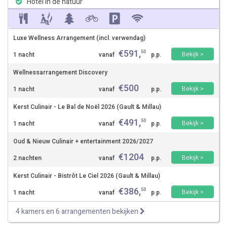
Hotel in de natuur
Luxe Wellness Arrangement (incl. verwendag)
€
591
,
50
Bekijk >
1 nacht
vanaf
p.p.
Wellnessarrangement Discovery
€
500
Bekijk >
1 nacht
vanaf
p.p.
Kerst Culinair - Le Bal de Noël 2026 (Gault & Millau)
€
491
,
50
Bekijk >
1 nacht
vanaf
p.p.
Oud & Nieuw Culinair + entertainment 2026/2027
€
1204
Bekijk >
2 nachten
vanaf
p.p.
Kerst Culinair - Bistrôt Le Ciel 2026 (Gault & Millau)
€
386
,
50
Bekijk >
1 nacht
vanaf
p.p.
4 kamers en 6 arrangementen bekijken