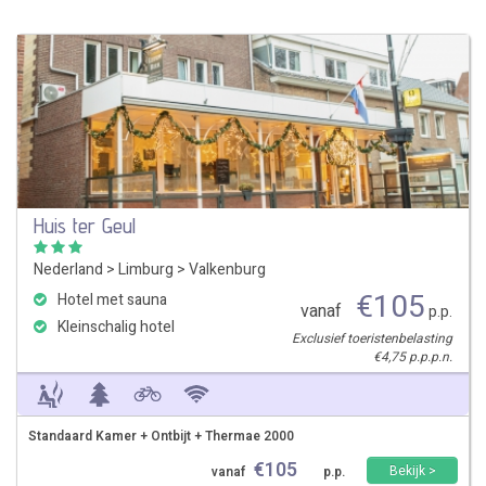
Huis ter Geul
Nederland
>
Limburg
>
Valkenburg
€
105
Hotel met sauna
vanaf
p.p.
Kleinschalig hotel
Exclusief toeristenbelasting
€4,75 p.p.p.n.
Standaard Kamer + Ontbijt + Thermae 2000
€
105
Bekijk >
vanaf
p.p.