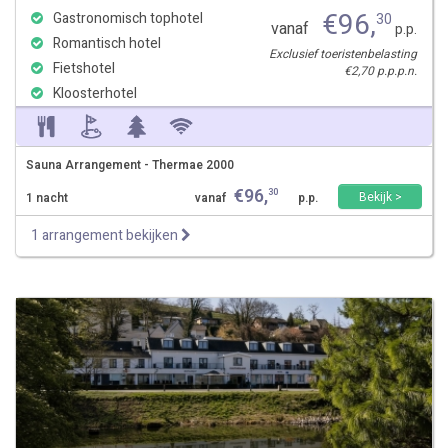
€
96
,
Gastronomisch tophotel
30
vanaf
p.p.
Romantisch hotel
Exclusief toeristenbelasting
Fietshotel
€2,70 p.p.p.n.
Kloosterhotel
Sauna Arrangement - Thermae 2000
€
96
,
30
Bekijk >
1 nacht
vanaf
p.p.
1 arrangement bekijken