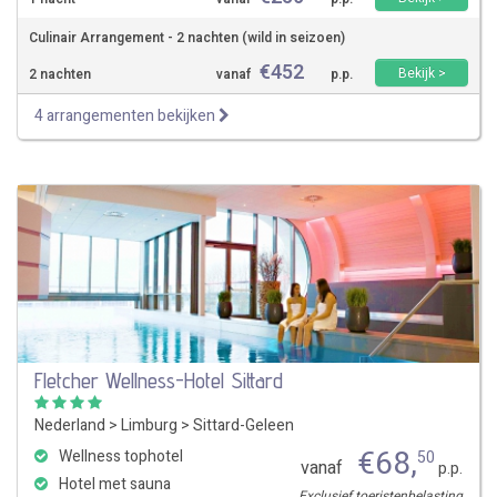
Culinair Arrangement - 2 nachten (wild in seizoen)
€
452
Bekijk >
2 nachten
vanaf
p.p.
4 arrangementen bekijken
Fletcher Wellness-Hotel Sittard
Nederland
>
Limburg
>
Sittard-Geleen
€
68
,
Wellness tophotel
50
vanaf
p.p.
Hotel met sauna
Exclusief toeristenbelasting