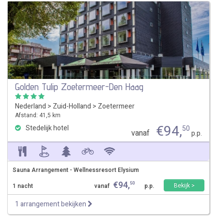
Golden Tulip Zoetermeer-Den Haag
Nederland
>
Zuid-Holland
>
Zoetermeer
Afstand: 41,5 km
€
94
,
Stedelijk hotel
50
vanaf
p.p.
Sauna Arrangement - Wellnessresort Elysium
€
94
,
50
Bekijk >
1 nacht
vanaf
p.p.
1 arrangement bekijken