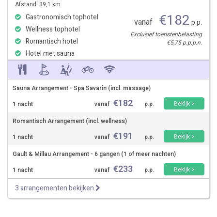
Afstand: 39,1 km
€
182
Gastronomisch tophotel
vanaf
p.p.
Wellness tophotel
Exclusief toeristenbelasting
Romantisch hotel
€5,75 p.p.p.n.
Hotel met sauna
Sauna Arrangement - Spa Savarin (incl. massage)
€
182
Bekijk >
1 nacht
vanaf
p.p.
Romantisch Arrangement (incl. wellness)
€
191
Bekijk >
1 nacht
vanaf
p.p.
Gault & Millau Arrangement - 6 gangen (1 of meer nachten)
€
233
Bekijk >
1 nacht
vanaf
p.p.
3 arrangementen bekijken