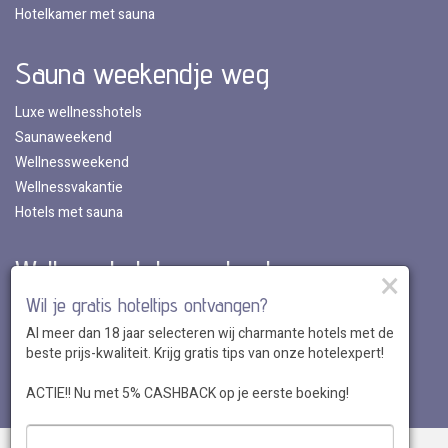
Hotelkamer met sauna
Sauna weekendje weg
Luxe wellnesshotels
Saunaweekend
Wellnessweekend
Wellnessvakantie
Hotels met sauna
Wellnesshotels per land
×
Wil je gratis hoteltips ontvangen?
Wellnesshotels in Nederland
Al meer dan 18 jaar selecteren wij charmante hotels met de
Wellnesshotels in Belgie
beste prijs-kwaliteit. Krijg gratis tips van onze hotelexpert!
Wellnesshotels in Luxemburg
Wellnesshotels in Duitsland
ACTIE!! Nu met 5% CASHBACK op je eerste boeking!