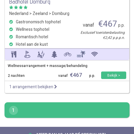
Badhotel Domburg
Nederland
>
Zeeland
>
Domburg
€
467
Gastronomisch tophotel
vanaf
p.p.
Wellness tophotel
Exclusief toeristenbelasting
Romantisch hotel
€2,42 p.p.p.n.
Hotel aan de kust
Wellnessarrangement + massage/behandeling
€
467
Bekijk >
2 nachten
vanaf
p.p.
1 arrangement bekijken
1