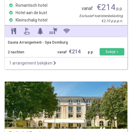
€
214
Romantisch hotel
vanaf
p.p.
Hotel aan de kust
Exclusief toeristenbelasting
Kleinschalig hotel
€2,10 p.p.p.n.
Sauna Arrangement - Spa Domburg
€
214
Bekijk >
2 nachten
vanaf
p.p.
1 arrangement bekijken