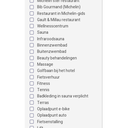
Michelin ster restaurant
Bib Gourmand (Michelin)
Restaurant in Michelin-gids
Gault & Millau restaurant
Wellnesscentrum
Sauna
Infraroodsauna
Binnenzwembad
Buitenzwembad
Beauty behandelingen
Massage
Golfbaan bij het hotel
Fietsverhuur
Fitness
Tennis
Badkleding in sauna verplicht
Terras
Oplaadpunt e-bike
Oplaadpunt auto
Fietsenstalling