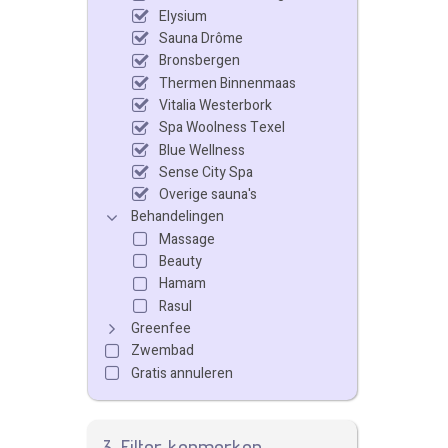
Elysium
Sauna Drôme
Bronsbergen
Thermen Binnenmaas
Vitalia Westerbork
Spa Woolness Texel
Blue Wellness
Sense City Spa
Overige sauna's
Behandelingen
Massage
Beauty
Hamam
Rasul
Greenfee
Zwembad
Gratis annuleren
3. Filter kenmerken