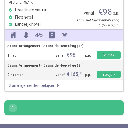
Afstand: 45,1 km
€
98
Hotel in de natuur
vanaf
p.p.
Fietshotel
Exclusief toeristenbelasting
Landelijk hotel
€3,95 p.p.p.n.
Sauna Arrangement - Sauna de Heuvelrug (1n)
€
98
Bekijk >
1 nacht
vanaf
p.p.
Sauna Arrangement - Sauna de Heuvelrug (2n)
€
165
,
05
Bekijk >
2 nachten
vanaf
p.p.
2 arrangementen bekijken
1