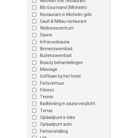
Michelin ster restaurant
Bib Gourmand (Michelin)
Restaurant in Michelin-gids
Gault & Millau restaurant
Wellnesscentrum
Sauna
Infraroodsauna
Binnenzwembad
Buitenzwembad
Beauty behandelingen
Massage
Golfbaan bij het hotel
Fietsverhuur
Fitness
Tennis
Badkleding in sauna verplicht
Terras
Oplaadpunt e-bike
Oplaadpunt auto
Fietsenstalling