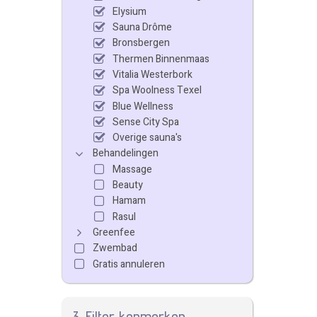
Elysium
Sauna Drôme
Bronsbergen
Thermen Binnenmaas
Vitalia Westerbork
Spa Woolness Texel
Blue Wellness
Sense City Spa
Overige sauna's
Behandelingen
Massage
Beauty
Hamam
Rasul
Greenfee
Zwembad
Gratis annuleren
3. Filter kenmerken