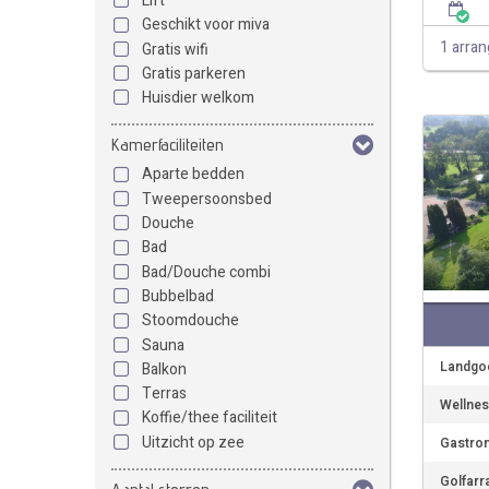
Lift
Geschikt voor miva
1 arra
Gratis wifi
Gratis parkeren
Huisdier welkom
Kamerfaciliteiten
Aparte bedden
Tweepersoonsbed
Douche
Bad
Bad/Douche combi
Bubbelbad
Stoomdouche
Sauna
Landgoe
Balkon
Terras
Wellnes
Koffie/thee faciliteit
Uitzicht op zee
Gastron
Golfarr