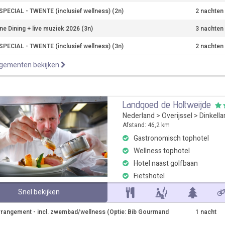
ECIAL - TWENTE (inclusief wellness) (2n)
2 nachten
ne Dining + live muziek 2026 (3n)
3 nachten
ECIAL - TWENTE (inclusief wellness) (3n)
2 nachten
ngementen bekijken
Landgoed de Holtweijde
Nederland
>
Overijssel
>
Dinkell
Afstand: 46,2 km
Gastronomisch tophotel
Wellness tophotel
Hotel naast golfbaan
Fietshotel
Snel bekijken
rrangement - incl. zwembad/wellness (Optie: Bib Gourmand
1 nacht