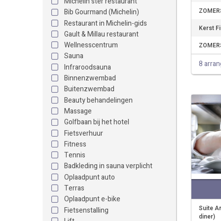
Michelin ster restaurant
ZOMERSP
Bib Gourmand (Michelin)
Restaurant in Michelin-gids
Kerst Fi
Gault & Millau restaurant
Wellnesscentrum
ZOMERSP
Sauna
8 arra
Infraroodsauna
Binnenzwembad
Buitenzwembad
Beauty behandelingen
Massage
Golfbaan bij het hotel
Fietsverhuur
Fitness
Tennis
Badkleding in sauna verplicht
Oplaadpunt auto
Terras
Oplaadpunt e-bike
Suite A
Fietsenstalling
diner)