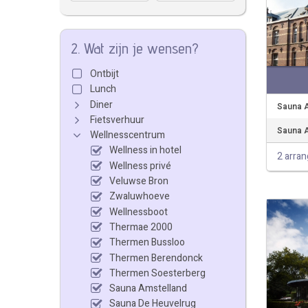
2. Wat zijn je wensen?
Ontbijt
Lunch
Diner
Sauna A
Fietsverhuur
Sauna A
Wellnesscentrum
Wellness in hotel
2 arra
Wellness privé
Veluwse Bron
Zwaluwhoeve
Wellnessboot
Thermae 2000
Thermen Bussloo
Thermen Berendonck
Thermen Soesterberg
Sauna Amstelland
Sauna De Heuvelrug