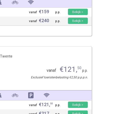
€
159
Bekijk >
vanaf
p.p.
€
240
Bekijk >
vanaf
p.p.
 Twente
€
121
,
50
vanaf
p.p.
Exclusief toeristenbelasting €2,50 p.p.p.n.
€
121
,
50
Bekijk >
vanaf
p.p.
€
217
Bekijk >