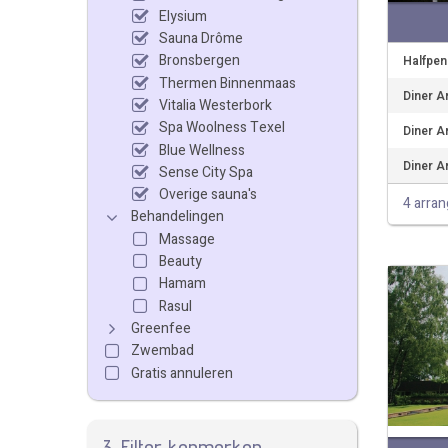
Elysium
Sauna Drôme
Bronsbergen
Halfpe
Thermen Binnenmaas
Diner A
Vitalia Westerbork
Spa Woolness Texel
Diner A
Blue Wellness
Diner A
Sense City Spa
Overige sauna's
4 arra
Behandelingen
Massage
Beauty
Hamam
Rasul
Greenfee
Zwembad
Gratis annuleren
3. Filter kenmerken