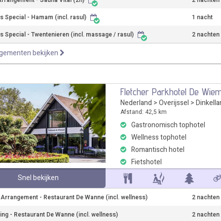
rrangement - Sauna Vital (2n)
2 nachten
s Special - Hamam (incl. rasul)
1 nacht
s Special - Twentenieren (incl. massage / rasul)
2 nachten
ngementen bekijken
Fletcher Parkhotel De Wiem
Nederland
>
Overijssel
>
Dinkell
Afstand: 42,5 km
Gastronomisch tophotel
Wellness tophotel
Romantisch hotel
Fietshotel
Snel bekijken
r Arrangement - Restaurant De Wanne (incl. wellness)
2 nachten
ning - Restaurant De Wanne (incl. wellness)
2 nachten