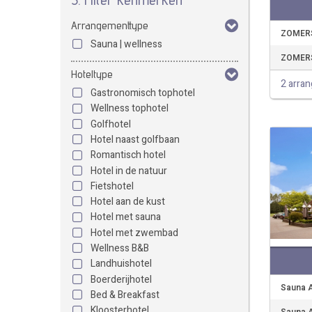
Arrangementtype
ZOMERS
Sauna | wellness
ZOMERS
Hoteltype
2 arra
Gastronomisch tophotel
Wellness tophotel
Golfhotel
Hotel naast golfbaan
Romantisch hotel
Hotel in de natuur
Fietshotel
Hotel aan de kust
Hotel met sauna
Hotel met zwembad
Wellness B&B
Landhuishotel
Boerderijhotel
Sauna A
Bed & Breakfast
Kloosterhotel