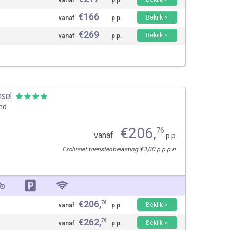
vanaf
p.p.
€
166
Bekijk >
vanaf
p.p.
€
269
Bekijk >
vanaf
p.p.
sel
and
€
206
,
76
vanaf
p.p.
Exclusief toeristenbelasting €3,00 p.p.p.n.
€
206
,
76
Bekijk >
vanaf
p.p.
€
262
,
76
Bekijk >
vanaf
p.p.