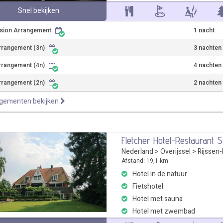
Snel bekijken
nsion Arrangement
1 nacht
rrangement (3n)
3 nachten
rrangement (4n)
4 nachten
rrangement (2n)
2 nachten
ngementen bekijken
Fletcher Hotel-Restaurant 
Nederland
>
Overijssel
>
Rijssen
Afstand: 19,1 km
Hotel in de natuur
Fietshotel
Hotel met sauna
Hotel met zwembad