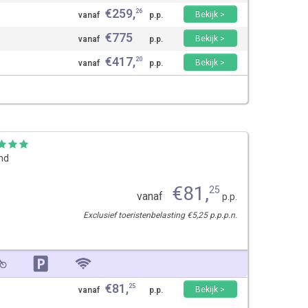
€
259
,
26
Bekijk >
vanaf
p.p.
€
775
Bekijk >
vanaf
p.p.
€
417
,
20
Bekijk >
vanaf
p.p.
and
€
81
,
25
vanaf
p.p.
Exclusief toeristenbelasting €5,25 p.p.p.n.
€
81
,
25
Bekijk >
vanaf
p.p.