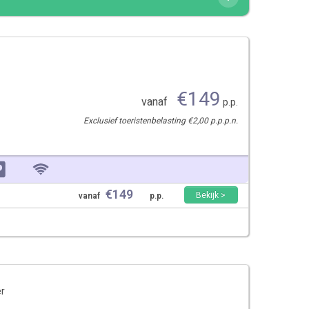
€
149
vanaf
p.p.
Exclusief toeristenbelasting €2,00 p.p.p.n.
€
149
Bekijk >
vanaf
p.p.
er