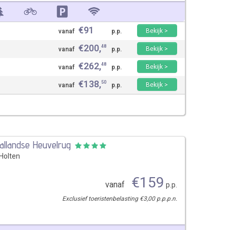
€
91
Bekijk >
vanaf
p.p.
€
200
,
48
Bekijk >
vanaf
p.p.
€
262
,
48
Bekijk >
vanaf
p.p.
€
138
,
50
Bekijk >
vanaf
p.p.
Sallandse Heuvelrug
-Holten
€
159
vanaf
p.p.
Exclusief toeristenbelasting €3,00 p.p.p.n.