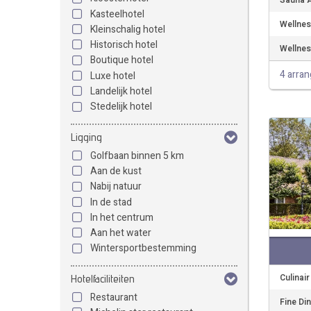
Sauna A
Kasteelhotel
Wellnes
Kleinschalig hotel
Historisch hotel
Wellnes
Boutique hotel
4 arra
Luxe hotel
Landelijk hotel
Stedelijk hotel
Ligging
Golfbaan binnen 5 km
Aan de kust
Nabij natuur
In de stad
In het centrum
Aan het water
Wintersportbestemming
Culinai
Hotelfaciliteiten
Restaurant
Fine Di