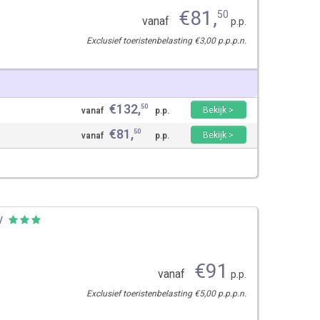
€
81
,
50
vanaf
p.p.
Exclusief toeristenbelasting €3,00 p.p.p.n.
€
132
,
50
Bekijk >
vanaf
p.p.
€
81
,
50
Bekijk >
vanaf
p.p.
w
€
91
vanaf
p.p.
Exclusief toeristenbelasting €5,00 p.p.p.n.