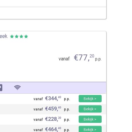
beek
€
77
,
20
vanaf
p.p.
€
344
,
40
Bekijk >
vanaf
p.p.
€
459
,
40
Bekijk >
vanaf
p.p.
€
228
,
20
Bekijk >
vanaf
p.p.
€
464
,
40
Bekijk >
vanaf
p.p.