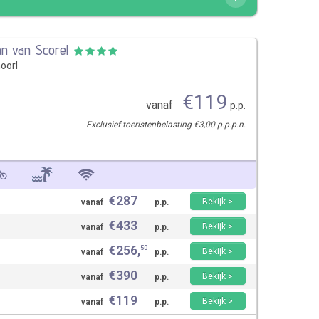
an van Scorel
oorl
€
119
vanaf
p.p.
Exclusief toeristenbelasting €3,00 p.p.p.n.
€
287
Bekijk >
vanaf
p.p.
€
433
Bekijk >
vanaf
p.p.
€
256
,
50
Bekijk >
vanaf
p.p.
€
390
Bekijk >
vanaf
p.p.
€
119
Bekijk >
vanaf
p.p.