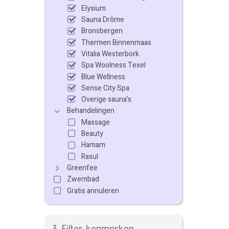
Elysium
Sauna Drôme
Bronsbergen
Thermen Binnenmaas
Vitalia Westerbork
Spa Woolness Texel
Blue Wellness
Sense City Spa
Overige sauna's
Behandelingen
Massage
Beauty
Hamam
Rasul
Greenfee
Zwembad
Gratis annuleren
3. Filter kenmerken