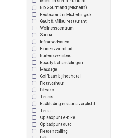
Michelin ster restaurant
Bib Gourmand (Michelin)
Restaurant in Michelin-gids
Gault & Millau restaurant
Wellnesscentrum
Sauna
Infraroodsauna
Binnenzwembad
Buitenzwembad
Beauty behandelingen
Massage
Golfbaan bij het hotel
Fietsverhuur
Fitness
Tennis
Badkleding in sauna verplicht
Terras
Oplaadpunt e-bike
Oplaadpunt auto
Fietsenstalling