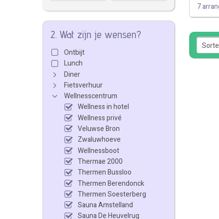
7 arra
2. Wat zijn je wensen?
Ontbijt
Lunch
Diner
Fietsverhuur
Wellnesscentrum
Wellness in hotel
Wellness privé
Veluwse Bron
Zwaluwhoeve
Wellnessboot
Thermae 2000
Thermen Bussloo
Thermen Berendonck
Thermen Soesterberg
Sauna Amstelland
Sauna De Heuvelrug