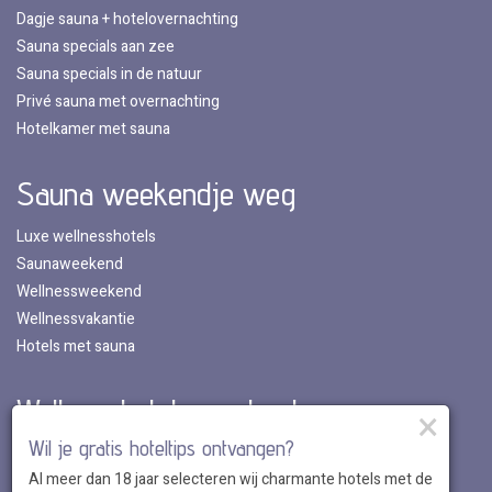
Dagje sauna + hotelovernachting
Sauna specials aan zee
Sauna specials in de natuur
Privé sauna met overnachting
Hotelkamer met sauna
Sauna weekendje weg
Luxe wellnesshotels
Saunaweekend
Wellnessweekend
Wellnessvakantie
Hotels met sauna
Wellnesshotels per land
×
Wil je gratis hoteltips ontvangen?
Wellnesshotels in Nederland
Al meer dan 18 jaar selecteren wij charmante hotels met de
Wellnesshotels in Belgie