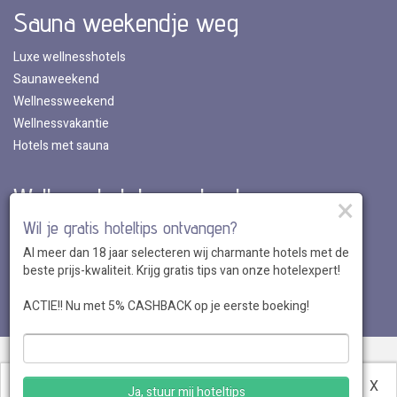
Sauna weekendje weg
Luxe wellnesshotels
Saunaweekend
Wellnessweekend
Wellnessvakantie
Hotels met sauna
Wellnesshotels per land
×
Wil je gratis hoteltips ontvangen?
Wellnesshotels in Nederland
Al meer dan 18 jaar selecteren wij charmante hotels met de
Wellnesshotels in Belgie
beste prijs-kwaliteit. Krijg gratis tips van onze hotelexpert!
Wellnesshotels in Luxemburg
Wellnesshotels in Duitsland
ACTIE!! Nu met 5% CASHBACK op je eerste boeking!
Over ons
•
Sitemap
•
Disclaimer
•
Voordelen
•
Privacy
•
Voorwaarden
•
Veelgestelde vragen
•
Klantenservice
•
Hotel
Deze website maakt gebruik van cookies.
Meer
X
Ja, stuur mij hoteltips
aanmelden