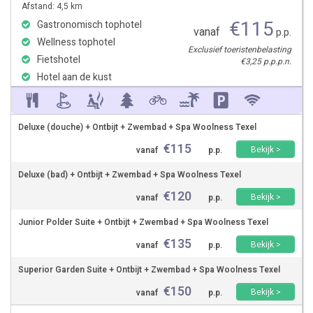
Afstand: 4,5 km
€
115
Gastronomisch tophotel
vanaf
p.p.
Wellness tophotel
Exclusief toeristenbelasting
Fietshotel
€3,25 p.p.p.n.
Hotel aan de kust
Deluxe (douche) + Ontbijt + Zwembad + Spa Woolness Texel
€
115
Bekijk >
vanaf
p.p.
Deluxe (bad) + Ontbijt + Zwembad + Spa Woolness Texel
€
120
Bekijk >
vanaf
p.p.
Junior Polder Suite + Ontbijt + Zwembad + Spa Woolness Texel
€
135
Bekijk >
vanaf
p.p.
Superior Garden Suite + Ontbijt + Zwembad + Spa Woolness Texel
€
150
Bekijk >
vanaf
p.p.