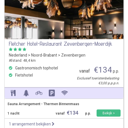
Fletcher Hotel-Restaurant Zevenbergen-Moerdijk
Nederland
>
Noord-Brabant
>
Zevenbergen
Afstand: 48,4 km
€
134
Gastronomisch tophotel
vanaf
p.p.
Fietshotel
Exclusief toeristenbelasting
€3,00 p.p.p.n.
Sauna Arrangement - Thermen Binnenmaas
€
134
Bekijk >
1 nacht
vanaf
p.p.
1 arrangement bekijken