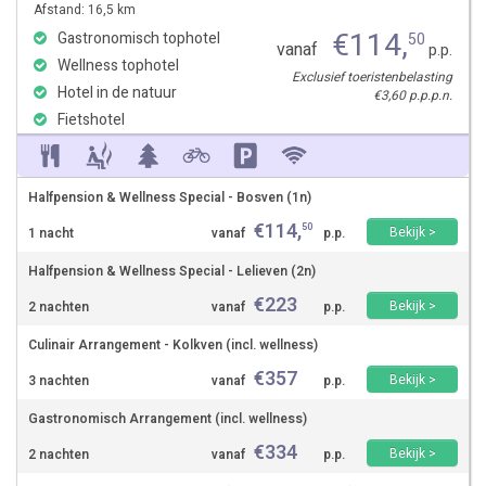
Afstand: 16,5 km
€
114
,
Gastronomisch tophotel
50
vanaf
p.p.
Wellness tophotel
Exclusief toeristenbelasting
Hotel in de natuur
€3,60 p.p.p.n.
Fietshotel
Halfpension & Wellness Special - Bosven (1n)
€
114
,
50
Bekijk >
1 nacht
vanaf
p.p.
Halfpension & Wellness Special - Lelieven (2n)
€
223
Bekijk >
2 nachten
vanaf
p.p.
Culinair Arrangement - Kolkven (incl. wellness)
€
357
Bekijk >
3 nachten
vanaf
p.p.
Gastronomisch Arrangement (incl. wellness)
€
334
Bekijk >
2 nachten
vanaf
p.p.