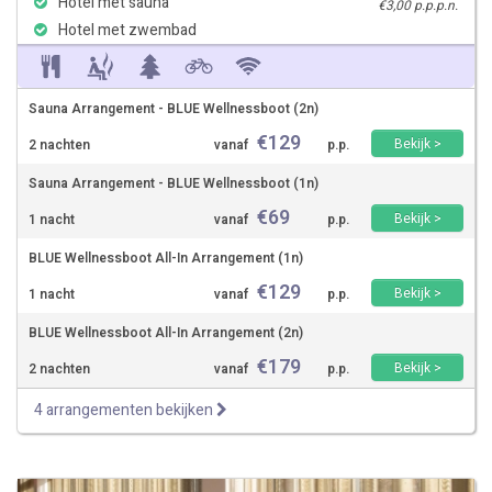
Hotel met sauna
€3,00 p.p.p.n.
Hotel met zwembad
Sauna Arrangement - BLUE Wellnessboot (2n)
€
129
Bekijk >
2 nachten
vanaf
p.p.
Sauna Arrangement - BLUE Wellnessboot (1n)
€
69
Bekijk >
1 nacht
vanaf
p.p.
BLUE Wellnessboot All-In Arrangement (1n)
€
129
Bekijk >
1 nacht
vanaf
p.p.
BLUE Wellnessboot All-In Arrangement (2n)
€
179
Bekijk >
2 nachten
vanaf
p.p.
4 arrangementen bekijken