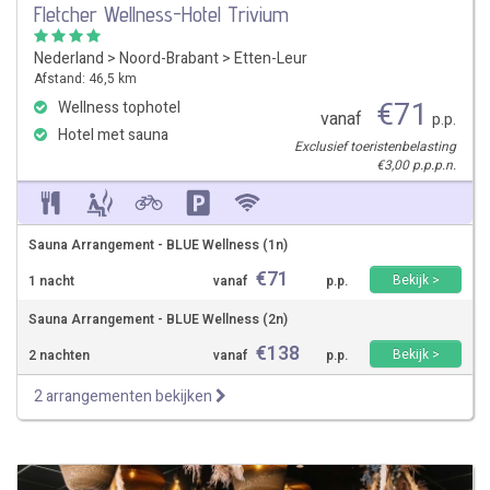
Fletcher Wellness-Hotel Trivium
Nederland
>
Noord-Brabant
>
Etten-Leur
Afstand: 46,5 km
€
71
Wellness tophotel
vanaf
p.p.
Hotel met sauna
Exclusief toeristenbelasting
€3,00 p.p.p.n.
Sauna Arrangement - BLUE Wellness (1n)
€
71
Bekijk >
1 nacht
vanaf
p.p.
Sauna Arrangement - BLUE Wellness (2n)
€
138
Bekijk >
2 nachten
vanaf
p.p.
2 arrangementen bekijken