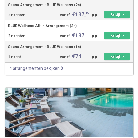
Sauna Arrangement - BLUE Wellness (2n)
€
137
,
15
Bekijk >
2 nachten
vanaf
p.p.
BLUE Wellness All-In Arrangement (2n)
€
187
Bekijk >
2 nachten
vanaf
p.p.
Sauna Arrangement - BLUE Wellness (1n)
€
74
Bekijk >
1 nacht
vanaf
p.p.
4 arrangementen bekijken