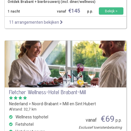
Ontdek Brabant + bierbrouwerij (incl. diner/wellness)
€
145
Bekijk >
1 nacht
vanaf
p.p.
11 arrangementen bekijken
Fletcher Wellness-Hotel Brabant-Mill
Nederland
>
Noord-Brabant
>
Mill en Sint Hubert
Afstand: 32,7 km
€
69
Wellness tophotel
vanaf
p.p.
Fietshotel
Exclusief toeristenbelasting