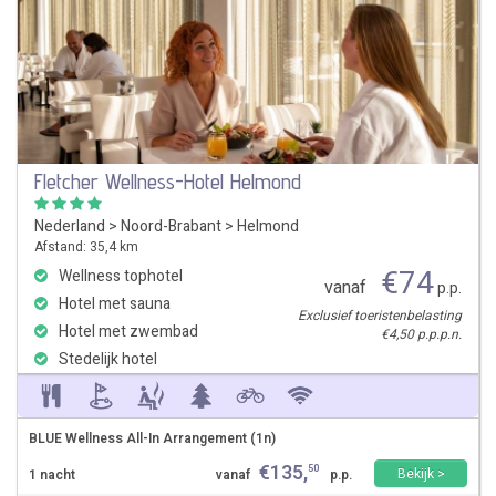
Fletcher Wellness-Hotel Helmond
Nederland
>
Noord-Brabant
>
Helmond
Afstand: 35,4 km
€
74
Wellness tophotel
vanaf
p.p.
Hotel met sauna
Exclusief toeristenbelasting
Hotel met zwembad
€4,50 p.p.p.n.
Stedelijk hotel
BLUE Wellness All-In Arrangement (1n)
€
135
,
50
Bekijk >
1 nacht
vanaf
p.p.