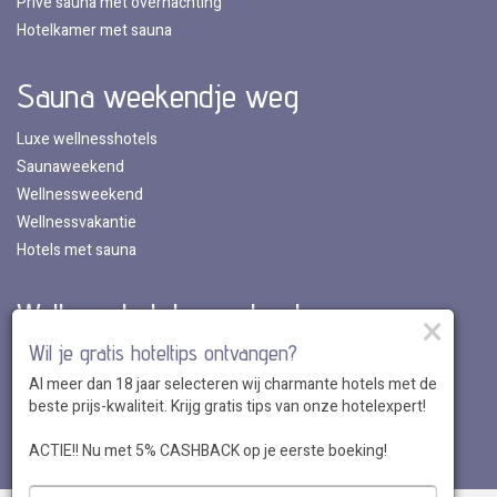
Privé sauna met overnachting
Hotelkamer met sauna
Sauna weekendje weg
Luxe wellnesshotels
Saunaweekend
Wellnessweekend
Wellnessvakantie
Hotels met sauna
Wellnesshotels per land
×
Wil je gratis hoteltips ontvangen?
Wellnesshotels in Nederland
Al meer dan 18 jaar selecteren wij charmante hotels met de
Wellnesshotels in Belgie
beste prijs-kwaliteit. Krijg gratis tips van onze hotelexpert!
Wellnesshotels in Luxemburg
Wellnesshotels in Duitsland
ACTIE!! Nu met 5% CASHBACK op je eerste boeking!