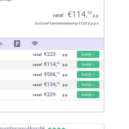
€
114
,
50
vanaf
p.p.
Exclusief toeristenbelasting €3,60 p.p.p.n.
€
223
Bekijk >
vanaf
p.p.
€
114
,
50
Bekijk >
vanaf
p.p.
€
506
,
50
Bekijk >
vanaf
p.p.
€
134
,
50
Bekijk >
vanaf
p.p.
€
229
Bekijk >
vanaf
p.p.
 Zevenbergen-Moerdijk