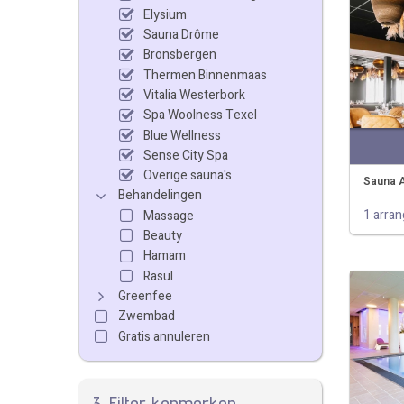
Elysium
Sauna Drôme
Bronsbergen
Thermen Binnenmaas
Vitalia Westerbork
Spa Woolness Texel
Blue Wellness
Sense City Spa
Overige sauna's
Sauna 
Behandelingen
1 arra
Massage
Beauty
Hamam
Rasul
Greenfee
Zwembad
Gratis annuleren
3. Filter kenmerken