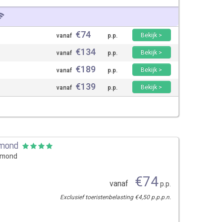
€
74
Bekijk >
vanaf
p.p.
€
134
Bekijk >
vanaf
p.p.
€
189
Bekijk >
vanaf
p.p.
€
139
Bekijk >
vanaf
p.p.
lmond
lmond
€
74
vanaf
p.p.
Exclusief toeristenbelasting €4,50 p.p.p.n.