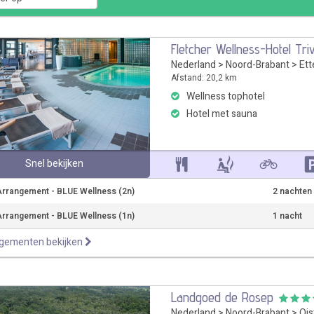
Fletcher Wellness-Hotel Tri
Nederland
>
Noord-Brabant
>
Ett
Afstand: 20,2 km
Wellness tophotel
Hotel met sauna
Snel bekijken
rrangement - BLUE Wellness (2n)
2 nachten
rrangement - BLUE Wellness (1n)
1 nacht
ngementen bekijken
Landgoed de Rosep
Nederland
>
Noord-Brabant
>
Ois