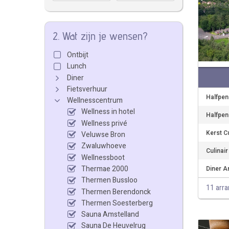
2. Wat zijn je wensen?
Ontbijt
Lunch
Diner
Fietsverhuur
Halfpen
Wellnesscentrum
Wellness in hotel
Halfpen
Wellness privé
Kerst C
Veluwse Bron
Zwaluwhoeve
Culinai
Wellnessboot
Thermae 2000
Diner A
Thermen Bussloo
11 arr
Thermen Berendonck
Thermen Soesterberg
Sauna Amstelland
Sauna De Heuvelrug