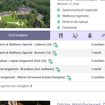
Afstand: 21,4 km
Gastronomisch tophotel
Wellness tophotel
Hotel in de natuur
Fietshotel
Snel bekijken
sion & Wellness Special - Lelieven (2n)
2 nachten
sion & Wellness Special - Bosven (1n)
1 nacht
ulinair + wijnarrangement 2025 (2n)
2 nachten
r Arrangement - Brandven (incl. wellness)
1 nacht
rrangement - Witven (Drunense Duinen/Kampina)
2 nachten
angementen bekijken
Fletcher Hotel-Restaurant