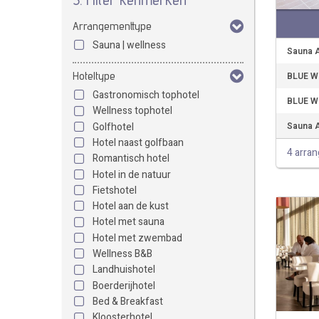
Arrangementtype
Sauna | wellness
Sauna A
Hoteltype
BLUE We
Gastronomisch tophotel
BLUE We
Wellness tophotel
Golfhotel
Sauna A
Hotel naast golfbaan
4 arra
Romantisch hotel
Hotel in de natuur
Fietshotel
Hotel aan de kust
Hotel met sauna
Hotel met zwembad
Wellness B&B
Landhuishotel
Boerderijhotel
Bed & Breakfast
Kloosterhotel