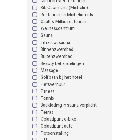
Michelin ster restaurant
Bib Gourmand (Michelin)
Restaurant in Michelin-gids
Gault & Millau restaurant
Wellnesscentrum
Sauna
Infraroodsauna
Binnenzwembad
Buitenzwembad
Beauty behandelingen
Massage
Golfbaan bij het hotel
Fietsverhuur
Fitness
Tennis
Badkleding in sauna verplicht
Terras
Oplaadpunt e-bike
Oplaadpunt auto
Fietsenstalling