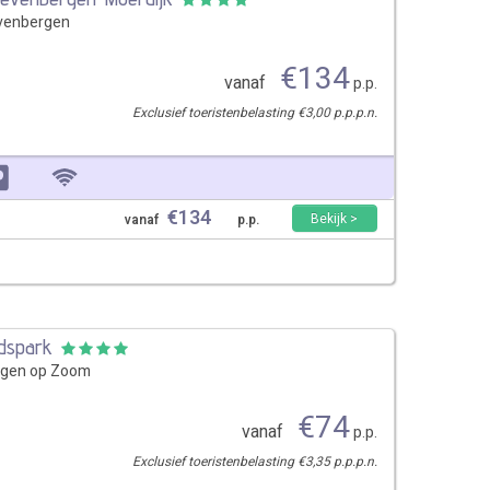
venbergen
€
134
vanaf
p.p.
Exclusief toeristenbelasting €3,00 p.p.p.n.
€
134
Bekijk >
vanaf
p.p.
adspark
rgen op Zoom
€
74
vanaf
p.p.
Exclusief toeristenbelasting €3,35 p.p.p.n.