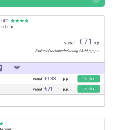
vium
en-Leur
€
71
vanaf
p.p.
Exclusief toeristenbelasting €3,00 p.p.p.n.
€
138
Bekijk >
vanaf
p.p.
€
71
Bekijk >
vanaf
p.p.
terwijk