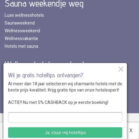
Sauna weekendje weg
Luxe wellnesshotels
Saunaweekend
Wellnessweekend
Wellnessvakantie
Hotels met sauna
Wellnesshotels per land
×
Wil je gratis hoteltips ontvangen?
Wellnesshotels in Nederland
Al meer dan 18 jaar selecteren wij charmante hotels met de
Wellnesshotels in Belgie
beste prijs-kwaliteit. Krijg gratis tips van onze hotelexpert!
Wellnesshotels in Luxemburg
Wellnesshotels in Duitsland
ACTIE!! Nu met 5% CASHBACK op je eerste boeking!
Over ons
•
Sitemap
•
Disclaimer
•
Voordelen
•
Privacy
•
Voorwaarden
•
Veelgestelde vragen
•
Klantenservice
•
Hotel
Deze website maakt gebruik van cookies.
Meer
X
Ja, stuur mij hoteltips
aanmelden
informatie
.