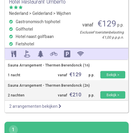
Hotel Restaurant Umberto
Nederland
>
Gelderland
>
Wijchen
€
129
Gastronomisch tophotel
vanaf
p.p.
Golfhotel
Exclusief toeristenbelasting
Hotel naast golfbaan
€1,00 p.p.p.n.
Fietshotel
Sauna Arrangement - Thermen Berendonck (1n)
€
129
Bekijk >
1 nacht
vanaf
p.p.
Sauna Arrangement - Thermen Berendonck (2n)
€
210
Bekijk >
2 nachten
vanaf
p.p.
2 arrangementen bekijken
1