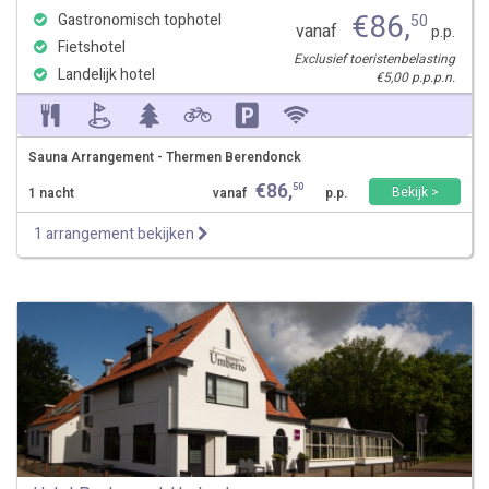
€
86
,
Gastronomisch tophotel
50
vanaf
p.p.
Fietshotel
Exclusief toeristenbelasting
Landelijk hotel
€5,00 p.p.p.n.
Sauna Arrangement - Thermen Berendonck
€
86
,
50
Bekijk >
1 nacht
vanaf
p.p.
1 arrangement bekijken