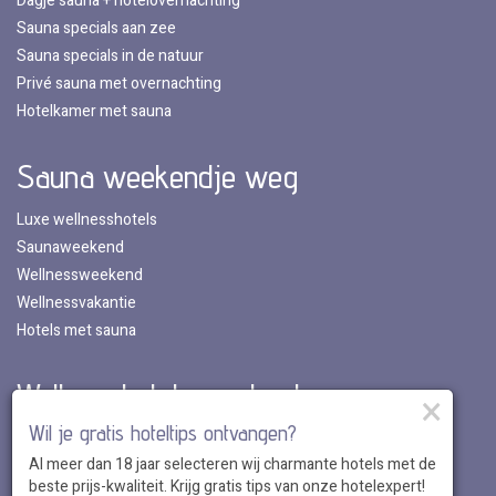
Dagje sauna + hotelovernachting
Sauna specials aan zee
Sauna specials in de natuur
Privé sauna met overnachting
Hotelkamer met sauna
Sauna weekendje weg
Luxe wellnesshotels
Saunaweekend
Wellnessweekend
Wellnessvakantie
Hotels met sauna
Wellnesshotels per land
×
Wil je gratis hoteltips ontvangen?
Wellnesshotels in Nederland
Al meer dan 18 jaar selecteren wij charmante hotels met de
Wellnesshotels in Belgie
beste prijs-kwaliteit. Krijg gratis tips van onze hotelexpert!
Wellnesshotels in Luxemburg