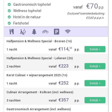
€
70
Gastronomisch tophotel
vanaf
p.p.
Wellness tophotel
Exclusief toeristenbelasting
Hotel in de natuur
€3,60 p.p.p.n.
Fietshotel
Halfpension & Wellness Special - Bosven (1n)
€
114
,
50
Bekijk >
1 nacht
vanaf
p.p.
Halfpension & Wellness Special - Lelieven (2n)
€
223
Bekijk >
2 nachten
vanaf
p.p.
Kerst Culinair + wijnarrangement 2025 (1n)
€
252
Bekijk >
1 nacht
vanaf
p.p.
Culinair Arrangement - Kolkven (incl. wellness)
€
357
Bekijk >
3 nachten
vanaf
p.p.
Gastronomisch Arrangement (incl. wellness)