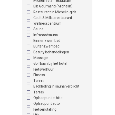
Michelin ster restaurant
Bib Gourmand (Michelin)
Restaurant in Michelin-gids
Gault & Millau restaurant
Wellnesscentrum
Sauna
Infraroodsauna
Binnenzwembad
Buitenzwembad
Beauty behandelingen
Massage
Golfbaan bij het hotel
Fietsverhuur
Fitness
Tennis
Badkleding in sauna verplicht
Terras
Oplaadpunt e-bike
Oplaadpunt auto
Fietsenstalling