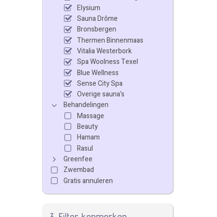
Elysium
Sauna Drôme
Bronsbergen
Thermen Binnenmaas
Vitalia Westerbork
Spa Woolness Texel
Blue Wellness
Sense City Spa
Overige sauna's
Behandelingen
Massage
Beauty
Hamam
Rasul
Greenfee
Zwembad
Gratis annuleren
3. Filter kenmerken