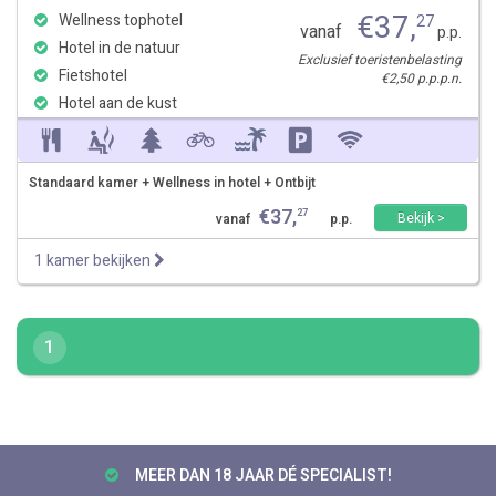
€
37
,
Wellness tophotel
27
vanaf
p.p.
Hotel in de natuur
Exclusief toeristenbelasting
Fietshotel
€2,50 p.p.p.n.
Hotel aan de kust
Standaard kamer + Wellness in hotel + Ontbijt
€
37
,
27
Bekijk >
vanaf
p.p.
1 kamer bekijken
1
MEER DAN 18 JAAR DÉ SPECIALIST!