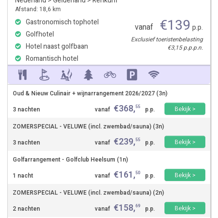
Nederland
>
Gelderland
>
Renkum
Afstand: 18,6 km
€
139
Gastronomisch tophotel
vanaf
p.p.
Golfhotel
Exclusief toeristenbelasting
Hotel naast golfbaan
€3,15 p.p.p.n.
Romantisch hotel
Oud & Nieuw Culinair + wijnarrangement 2026/2027 (3n)
€
368
,
55
Bekijk >
3 nachten
vanaf
p.p.
ZOMERSPECIAL - VELUWE (incl. zwembad/sauna) (3n)
€
239
,
55
Bekijk >
3 nachten
vanaf
p.p.
Golfarrangement - Golfclub Heelsum (1n)
€
161
,
50
Bekijk >
1 nacht
vanaf
p.p.
ZOMERSPECIAL - VELUWE (incl. zwembad/sauna) (2n)
€
158
,
69
Bekijk >
2 nachten
vanaf
p.p.