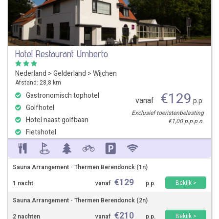
Hotel Restaurant Umberto
Nederland
>
Gelderland
>
Wijchen
Afstand: 28,8 km
€
129
Gastronomisch tophotel
vanaf
p.p.
Golfhotel
Exclusief toeristenbelasting
Hotel naast golfbaan
€1,00 p.p.p.n.
Fietshotel
Sauna Arrangement - Thermen Berendonck (1n)
€
129
Bekijk >
1 nacht
vanaf
p.p.
Sauna Arrangement - Thermen Berendonck (2n)
€
210
Bekijk >
2 nachten
vanaf
p.p.