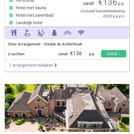
€
136
Fietshotel
vanaf
p.p.
Hotel met sauna
Exclusief toeristenbelasting
Hotel met zwembad
€3,00 p.p.p.n.
Landelijk hotel
Diner Arrangement - Ontdek de Achterhoek
€
136
Bekijk >
2 nachten
vanaf
p.p.
1 arrangement bekijken