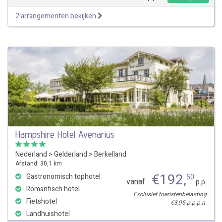
2 arrangementen bekijken
Hampshire Hotel Avenarius
Nederland
>
Gelderland
>
Berkelland
Afstand: 30,1 km
€
192
,
Gastronomisch tophotel
50
vanaf
p.p.
Romantisch hotel
Exclusief toeristenbelasting
Fietshotel
€3,95 p.p.p.n.
Landhuishotel