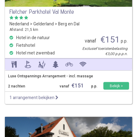
Fletcher Parkhotel Val Monte
Nederland
>
Gelderland
>
Berg en Dal
Afstand: 21,5 km
€
151
Hotel in de natuur
vanaf
p.p.
Fietshotel
Exclusief toeristenbelasting
Hotel met zwembad
€3,00 p.p.p.n.
Luxe Ontspannings Arrangement - incl. massage
€
151
Bekijk >
2 nachten
vanaf
p.p.
1 arrangement bekijken