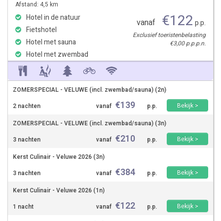
Afstand: 4,5 km
€
122
Hotel in de natuur
vanaf
p.p.
Fietshotel
Exclusief toeristenbelasting
Hotel met sauna
€3,00 p.p.p.n.
Hotel met zwembad
ZOMERSPECIAL - VELUWE (incl. zwembad/sauna) (2n)
€
139
Bekijk >
2 nachten
vanaf
p.p.
ZOMERSPECIAL - VELUWE (incl. zwembad/sauna) (3n)
€
210
Bekijk >
3 nachten
vanaf
p.p.
Kerst Culinair - Veluwe 2026 (3n)
€
384
Bekijk >
3 nachten
vanaf
p.p.
Kerst Culinair - Veluwe 2026 (1n)
€
122
Bekijk >
1 nacht
vanaf
p.p.