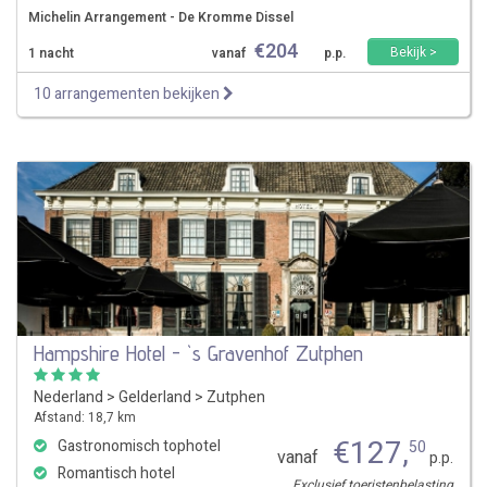
Michelin Arrangement - De Kromme Dissel
€
204
Bekijk >
1 nacht
vanaf
p.p.
10 arrangementen bekijken
Hampshire Hotel - `s Gravenhof Zutphen
Nederland
>
Gelderland
>
Zutphen
Afstand: 18,7 km
€
127
,
Gastronomisch tophotel
50
vanaf
p.p.
Romantisch hotel
Exclusief toeristenbelasting