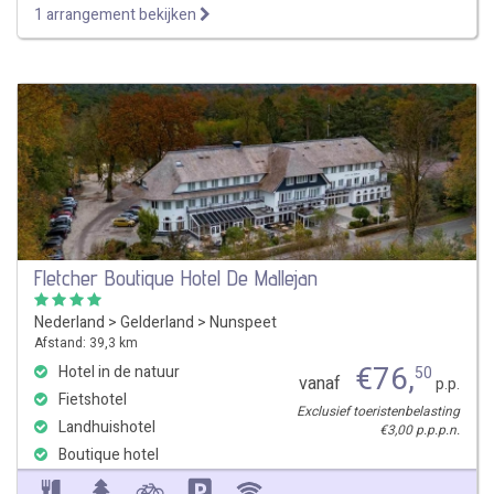
1 arrangement bekijken
Fletcher Boutique Hotel De Mallejan
Nederland
>
Gelderland
>
Nunspeet
Afstand: 39,3 km
€
76
,
Hotel in de natuur
50
vanaf
p.p.
Fietshotel
Exclusief toeristenbelasting
Landhuishotel
€3,00 p.p.p.n.
Boutique hotel