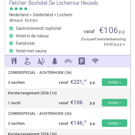
Fletcher Boshotel De Lochemse Heuvels
Nederland
>
Gelderland
>
Lochem
Afstand: 30,8 km
€
106
Gastronomisch tophotel
vanaf
p.p.
Hotel in de natuur
Exclusief toeristenbelasting
Fietshotel
€3,00 p.p.p.n.
Hotel met sauna
ZOMERSPECIAL - ACHTERHOEK (3n)
€
221
,
05
Bekijk >
3 nachten
vanaf
p.p.
Kerstarrangement 2026 (1n)
€
106
Bekijk >
1 nacht
vanaf
p.p.
ZOMERSPECIAL - ACHTERHOEK (2n)
€
146
,
31
Bekijk >
2 nachten
vanaf
p.p.
Kerstarrangement 2026 (2n)