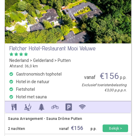
Fletcher Hotel-Restaurant Mooi Veluwe
Nederland
>
Gelderland
>
Putten
Afstand: 36,0 km
€
156
Gastronomisch tophotel
vanaf
p.p.
Hotel in de natuur
Exclusief toeristenbelasting
Fietshotel
€3,00 p.p.p.n.
Hotel met sauna
Sauna Arrangement - Sauna Drôme Putten
€
156
Bekijk >
2 nachten
vanaf
p.p.