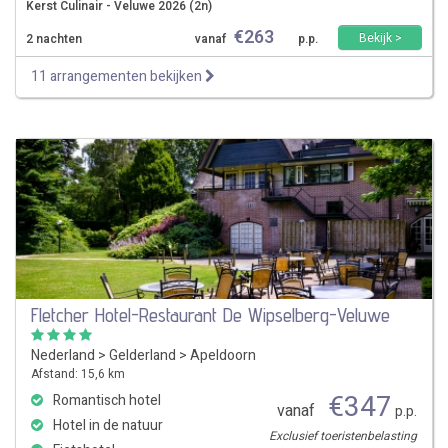
Kerst Culinair - Veluwe 2026 (2n)
€
263
Bekijk >
2 nachten
vanaf
p.p.
11 arrangementen bekijken
Fletcher Hotel-Restaurant De Wipselberg-Veluwe
Nederland
>
Gelderland
>
Apeldoorn
Afstand: 15,6 km
€
347
Romantisch hotel
vanaf
p.p.
Hotel in de natuur
Exclusief toeristenbelasting