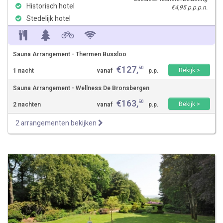
Historisch hotel
€4,95 p.p.p.n.
Stedelijk hotel
Sauna Arrangement - Thermen Bussloo
€
127
,
50
Bekijk >
1 nacht
vanaf
p.p.
Sauna Arrangement - Wellness De Bronsbergen
€
163
,
50
Bekijk >
2 nachten
vanaf
p.p.
2 arrangementen bekijken