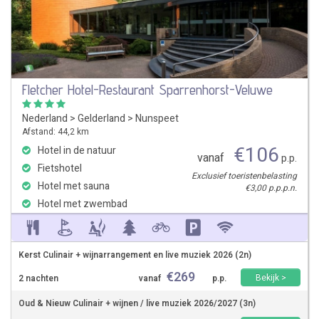
Fletcher Hotel-Restaurant Sparrenhorst-Veluwe
Nederland
>
Gelderland
>
Nunspeet
Afstand: 44,2 km
€
106
Hotel in de natuur
vanaf
p.p.
Fietshotel
Exclusief toeristenbelasting
Hotel met sauna
€3,00 p.p.p.n.
Hotel met zwembad
Kerst Culinair + wijnarrangement en live muziek 2026 (2n)
€
269
Bekijk >
2 nachten
vanaf
p.p.
Oud & Nieuw Culinair + wijnen / live muziek 2026/2027 (3n)