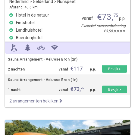
Nederland
>
Gelderland
>
Nunspeet
Afstand: 43,6 km
€
73
,
Hotel in de natuur
75
vanaf
p.p.
Fietshotel
Exclusief toeristenbelasting
Landhuishotel
€3,50 p.p.p.n.
Boerderijhotel
Sauna Arrangement - Veluwse Bron (2n)
€
117
Bekijk >
2 nachten
vanaf
p.p.
Sauna Arrangement - Veluwse Bron (1n)
€
73
,
75
Bekijk >
1 nacht
vanaf
p.p.
2 arrangementen bekijken