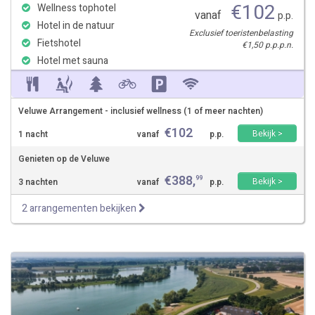
€
102
Wellness tophotel
vanaf
p.p.
Hotel in de natuur
Exclusief toeristenbelasting
Fietshotel
€1,50 p.p.p.n.
Hotel met sauna
Veluwe Arrangement - inclusief wellness (1 of meer nachten)
€
102
Bekijk >
1 nacht
vanaf
p.p.
Genieten op de Veluwe
€
388
,
99
Bekijk >
3 nachten
vanaf
p.p.
2 arrangementen bekijken