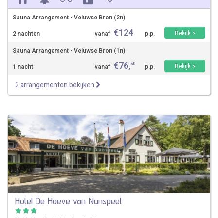
Sauna Arrangement - Veluwse Bron (2n)
€
124
Bekijk >
2 nachten
vanaf
p.p.
Sauna Arrangement - Veluwse Bron (1n)
€
76
,
50
Bekijk >
1 nacht
vanaf
p.p.
2 arrangementen bekijken
Hotel De Hoeve van Nunspeet