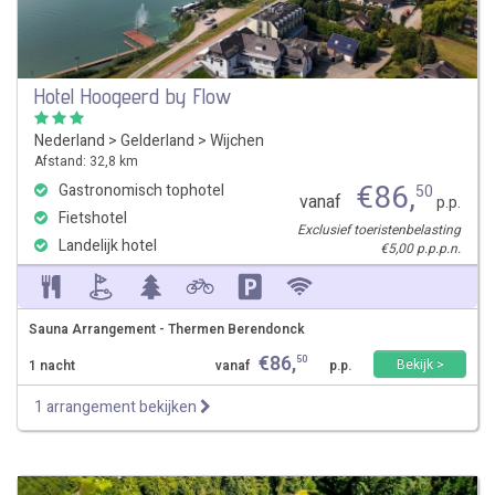
Hotel Hoogeerd by Flow
Nederland
>
Gelderland
>
Wijchen
Afstand: 32,8 km
€
86
,
Gastronomisch tophotel
50
vanaf
p.p.
Fietshotel
Exclusief toeristenbelasting
Landelijk hotel
€5,00 p.p.p.n.
Sauna Arrangement - Thermen Berendonck
€
86
,
50
Bekijk >
1 nacht
vanaf
p.p.
1 arrangement bekijken