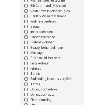
Michelin ster restaurant
Bib Gourmand (Michelin)
Restaurant in Michelin-gids
Gault & Millau restaurant
Wellnesscentrum
Sauna
Infraroodsauna
Binnenzwembad
Buitenzwembad
Beauty behandelingen
Massage
Golfbaan bij het hotel
Fietsverhuur
Fitness
Tennis
Badkleding in sauna verplicht
Terras
Oplaadpunt e-bike
Oplaadpunt auto
Fietsenstalling