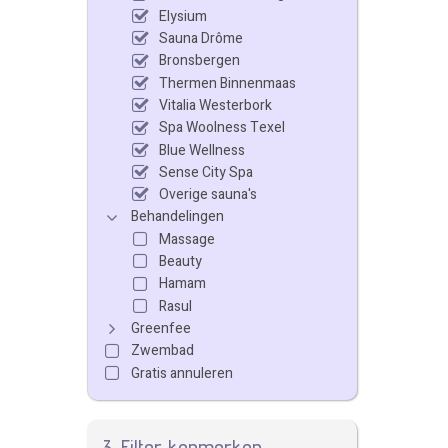
Elysium
Sauna Drôme
Bronsbergen
Thermen Binnenmaas
Vitalia Westerbork
Spa Woolness Texel
Blue Wellness
Sense City Spa
Overige sauna's
Behandelingen
Massage
Beauty
Hamam
Rasul
Greenfee
Zwembad
Gratis annuleren
3. Filter kenmerken