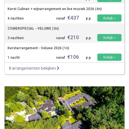
Kerst Culinair + wijnarrangement en live muziek 2026 (4n)
€
437
Bekijk >
4 nachten
vanaf
p.p.
ZOMERSPECIAL - VELUWE (3n)
€
210
Bekijk >
3 nachten
vanaf
p.p.
Kerstarrangement - Veluwe 2026 (1n)
€
106
Bekijk >
1 nacht
vanaf
p.p.
8 arrangementen bekijken