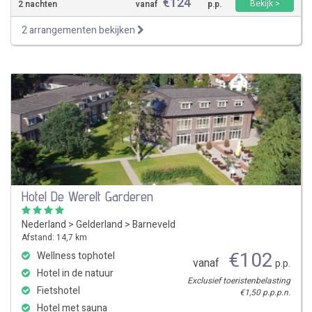
€
124
Bekijk >
2 nachten
vanaf
p.p.
2 arrangementen bekijken
Hotel De Werelt Garderen
Nederland
>
Gelderland
>
Barneveld
Afstand: 14,7 km
€
102
Wellness tophotel
vanaf
p.p.
Hotel in de natuur
Exclusief toeristenbelasting
Fietshotel
€1,50 p.p.p.n.
Hotel met sauna