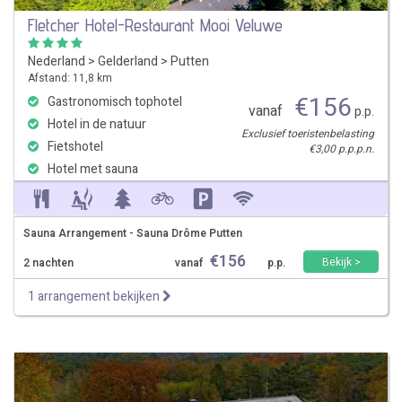
Fletcher Hotel-Restaurant Mooi Veluwe
Nederland
>
Gelderland
>
Putten
Afstand: 11,8 km
€
156
Gastronomisch tophotel
vanaf
p.p.
Hotel in de natuur
Exclusief toeristenbelasting
Fietshotel
€3,00 p.p.p.n.
Hotel met sauna
Sauna Arrangement - Sauna Drôme Putten
€
156
Bekijk >
2 nachten
vanaf
p.p.
1 arrangement bekijken