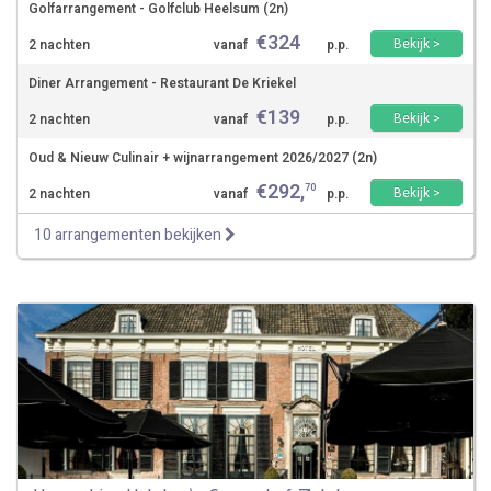
Golfarrangement - Golfclub Heelsum (2n)
€
324
Bekijk >
2 nachten
vanaf
p.p.
Diner Arrangement - Restaurant De Kriekel
€
139
Bekijk >
2 nachten
vanaf
p.p.
Oud & Nieuw Culinair + wijnarrangement 2026/2027 (2n)
€
292
,
70
Bekijk >
2 nachten
vanaf
p.p.
10 arrangementen bekijken