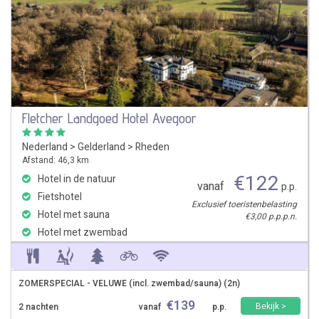
Fletcher Landgoed Hotel Avegoor
Nederland
>
Gelderland
>
Rheden
Afstand: 46,3 km
€
122
Hotel in de natuur
vanaf
p.p.
Fietshotel
Exclusief toeristenbelasting
Hotel met sauna
€3,00 p.p.p.n.
Hotel met zwembad
ZOMERSPECIAL - VELUWE (incl. zwembad/sauna) (2n)
€
139
Bekijk >
2 nachten
vanaf
p.p.