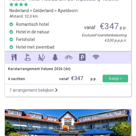
Nederland
>
Gelderland
>
Apeldoorn
Afstand: 32,0 km
€
347
Romantisch hotel
vanaf
p.p.
Hotel in de natuur
Exclusief toeristenbelasting
Fietshotel
€3,00 p.p.p.n.
Hotel met zwembad
Kerstarrangement Veluwe 2026 (4n)
€
347
Bekijk >
4 nachten
vanaf
p.p.
1 arrangement bekijken