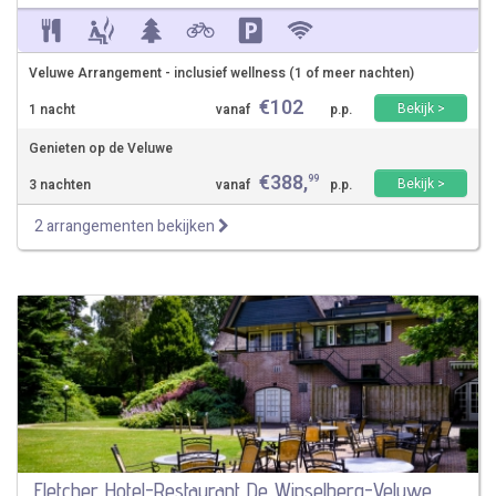
Veluwe Arrangement - inclusief wellness (1 of meer nachten)
€
102
Bekijk >
1 nacht
vanaf
p.p.
Genieten op de Veluwe
€
388
,
99
Bekijk >
3 nachten
vanaf
p.p.
2 arrangementen bekijken
Fletcher Hotel-Restaurant De Wipselberg-Veluwe