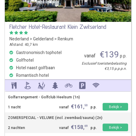
Fletcher Hotel-Restaurant Klein Zwitserland
Nederland
>
Gelderland
>
Renkum
Afstand: 40,7 km
€
139
Gastronomisch tophotel
vanaf
p.p.
Golfhotel
Exclusief toeristenbelasting
Hotel naast golfbaan
€3,15 p.p.p.n.
Romantisch hotel
Golfarrangement - Golfclub Heelsum (1n)
€
161
,
50
Bekijk >
1 nacht
vanaf
p.p.
ZOMERSPECIAL - VELUWE (incl. zwembad/sauna) (2n)
€
158
,
69
Bekijk >
2 nachten
vanaf
p.p.