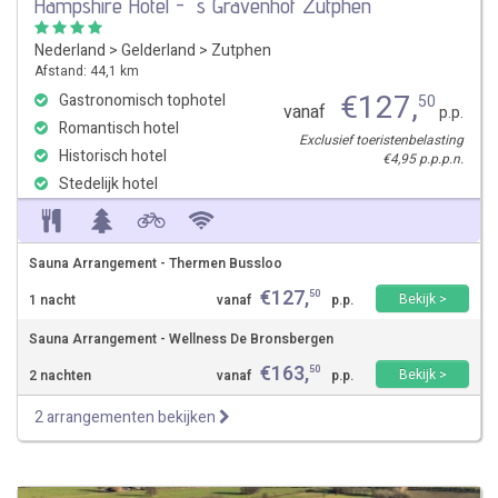
Hampshire Hotel - `s Gravenhof Zutphen
Nederland
>
Gelderland
>
Zutphen
Afstand: 44,1 km
€
127
,
Gastronomisch tophotel
50
vanaf
p.p.
Romantisch hotel
Exclusief toeristenbelasting
Historisch hotel
€4,95 p.p.p.n.
Stedelijk hotel
Sauna Arrangement - Thermen Bussloo
€
127
,
50
Bekijk >
1 nacht
vanaf
p.p.
Sauna Arrangement - Wellness De Bronsbergen
€
163
,
50
Bekijk >
2 nachten
vanaf
p.p.
2 arrangementen bekijken