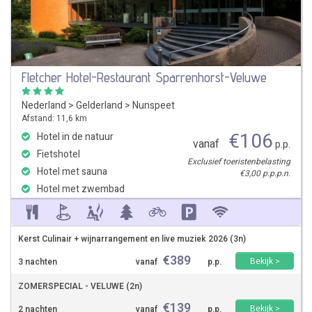
Fletcher Hotel-Restaurant Sparrenhorst-Veluwe
Nederland
>
Gelderland
>
Nunspeet
Afstand: 11,6 km
€
106
Hotel in de natuur
vanaf
p.p.
Fietshotel
Exclusief toeristenbelasting
Hotel met sauna
€3,00 p.p.p.n.
Hotel met zwembad
Kerst Culinair + wijnarrangement en live muziek 2026 (3n)
€
389
Bekijk >
3 nachten
vanaf
p.p.
ZOMERSPECIAL - VELUWE (2n)
€
139
Bekijk >
2 nachten
vanaf
p.p.