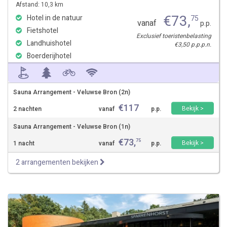
Afstand: 10,3 km
€
73
,
Hotel in de natuur
75
vanaf
p.p.
Fietshotel
Exclusief toeristenbelasting
Landhuishotel
€3,50 p.p.p.n.
Boerderijhotel
Sauna Arrangement - Veluwse Bron (2n)
€
117
Bekijk >
2 nachten
vanaf
p.p.
Sauna Arrangement - Veluwse Bron (1n)
€
73
,
75
Bekijk >
1 nacht
vanaf
p.p.
2 arrangementen bekijken