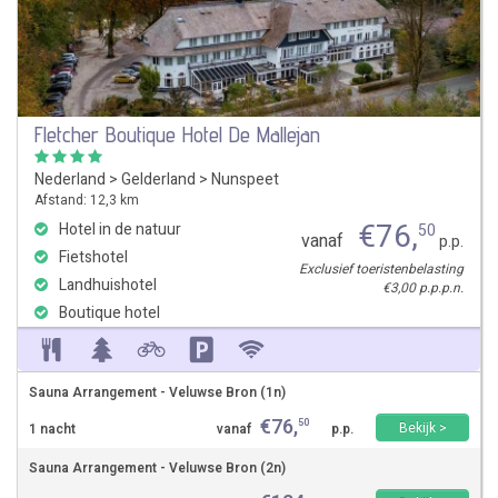
Fletcher Boutique Hotel De Mallejan
Nederland
>
Gelderland
>
Nunspeet
Afstand: 12,3 km
€
76
,
Hotel in de natuur
50
vanaf
p.p.
Fietshotel
Exclusief toeristenbelasting
Landhuishotel
€3,00 p.p.p.n.
Boutique hotel
Sauna Arrangement - Veluwse Bron (1n)
€
76
,
50
Bekijk >
1 nacht
vanaf
p.p.
Sauna Arrangement - Veluwse Bron (2n)