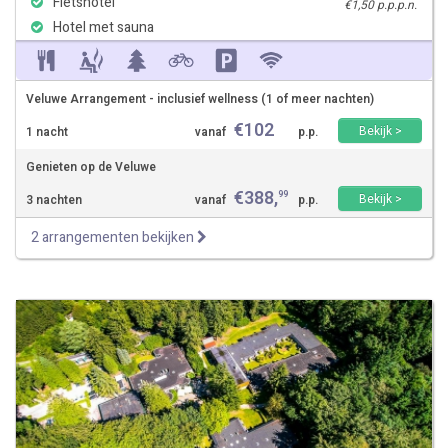
Fietshotel
€1,50 p.p.p.n.
Hotel met sauna
Veluwe Arrangement - inclusief wellness (1 of meer nachten)
€
102
Bekijk >
1 nacht
vanaf
p.p.
Genieten op de Veluwe
€
388
,
99
Bekijk >
3 nachten
vanaf
p.p.
2 arrangementen bekijken