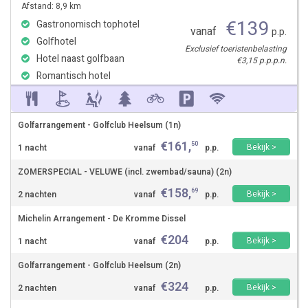
Afstand: 8,9 km
€
139
Gastronomisch tophotel
vanaf
p.p.
Golfhotel
Exclusief toeristenbelasting
Hotel naast golfbaan
€3,15 p.p.p.n.
Romantisch hotel
Golfarrangement - Golfclub Heelsum (1n)
€
161
,
50
Bekijk >
1 nacht
vanaf
p.p.
ZOMERSPECIAL - VELUWE (incl. zwembad/sauna) (2n)
€
158
,
69
Bekijk >
2 nachten
vanaf
p.p.
Michelin Arrangement - De Kromme Dissel
€
204
Bekijk >
1 nacht
vanaf
p.p.
Golfarrangement - Golfclub Heelsum (2n)
€
324
Bekijk >
2 nachten
vanaf
p.p.