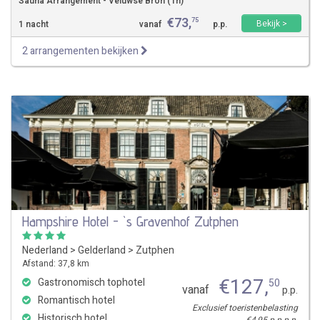
Sauna Arrangement - Veluwse Bron (1n)
€
73
,
75
Bekijk >
1 nacht
vanaf
p.p.
2 arrangementen bekijken
Hampshire Hotel - `s Gravenhof Zutphen
Nederland
>
Gelderland
>
Zutphen
Afstand: 37,8 km
€
127
,
Gastronomisch tophotel
50
vanaf
p.p.
Romantisch hotel
Exclusief toeristenbelasting
Historisch hotel