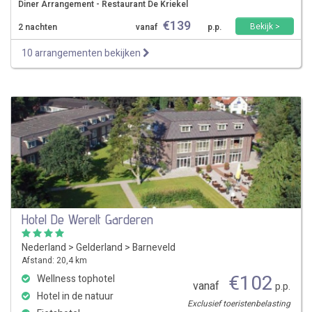
Diner Arrangement - Restaurant De Kriekel
€
139
Bekijk >
2 nachten
vanaf
p.p.
10 arrangementen bekijken
Hotel De Werelt Garderen
Nederland
>
Gelderland
>
Barneveld
Afstand: 20,4 km
€
102
Wellness tophotel
vanaf
p.p.
Hotel in de natuur
Exclusief toeristenbelasting