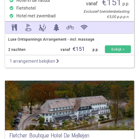
€
151
Hotel in de natuur
vanaf
p.p.
Fietshotel
Exclusief toeristenbelasting
Hotel met zwembad
€3,00 p.p.p.n.
Luxe Ontspannings Arrangement - incl. massage
€
151
Bekijk >
2 nachten
vanaf
p.p.
1 arrangement bekijken
Fletcher Boutique Hotel De Mallejan