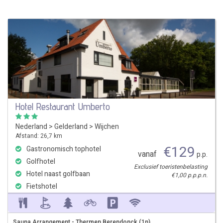
Hotel Restaurant Umberto
Nederland
>
Gelderland
>
Wijchen
Afstand: 26,7 km
€
129
Gastronomisch tophotel
vanaf
p.p.
Golfhotel
Exclusief toeristenbelasting
Hotel naast golfbaan
€1,00 p.p.p.n.
Fietshotel
Sauna Arrangement - Thermen Berendonck (1n)