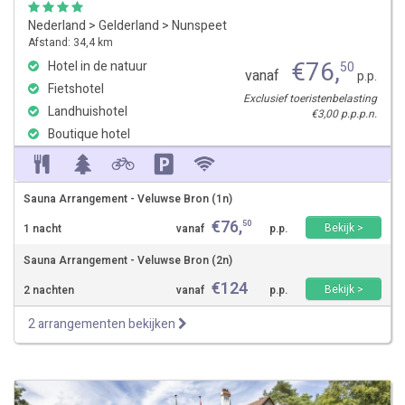
Nederland
>
Gelderland
>
Nunspeet
Afstand: 34,4 km
€
76
,
Hotel in de natuur
50
vanaf
p.p.
Fietshotel
Exclusief toeristenbelasting
Landhuishotel
€3,00 p.p.p.n.
Boutique hotel
Sauna Arrangement - Veluwse Bron (1n)
€
76
,
50
Bekijk >
1 nacht
vanaf
p.p.
Sauna Arrangement - Veluwse Bron (2n)
€
124
Bekijk >
2 nachten
vanaf
p.p.
2 arrangementen bekijken