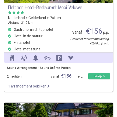
Fletcher Hotel-Restaurant Mooi Veluwe
Nederland
>
Gelderland
>
Putten
Afstand: 21,9 km
€
156
Gastronomisch tophotel
vanaf
p.p.
Hotel in de natuur
Exclusief toeristenbelasting
Fietshotel
€3,00 p.p.p.n.
Hotel met sauna
Sauna Arrangement - Sauna Drôme Putten
€
156
Bekijk >
2 nachten
vanaf
p.p.
1 arrangement bekijken