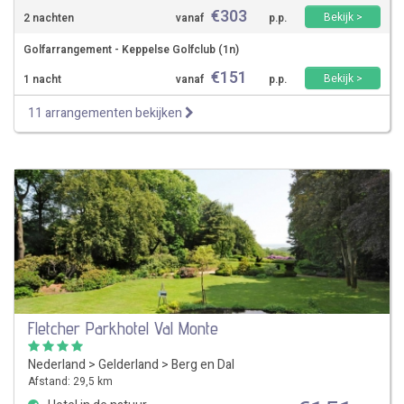
€
303
Bekijk >
2 nachten
vanaf
p.p.
Golfarrangement - Keppelse Golfclub (1n)
€
151
Bekijk >
1 nacht
vanaf
p.p.
11 arrangementen bekijken
Fletcher Parkhotel Val Monte
Nederland
>
Gelderland
>
Berg en Dal
Afstand: 29,5 km