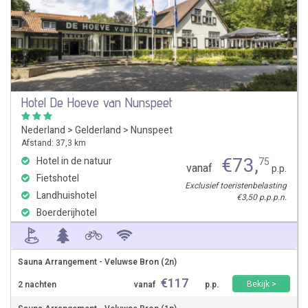
Hotel De Hoeve van Nunspeet
Nederland
>
Gelderland
>
Nunspeet
Afstand: 37,3 km
€
73
,
Hotel in de natuur
75
vanaf
p.p.
Fietshotel
Exclusief toeristenbelasting
Landhuishotel
€3,50 p.p.p.n.
Boerderijhotel
Sauna Arrangement - Veluwse Bron (2n)
€
117
Bekijk >
2 nachten
vanaf
p.p.