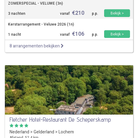
ZOMERSPECIAL - VELUWE (3n)
€
210
Bekijk >
3 nachten
vanaf
p.p.
Kerstarrangement - Veluwe 2026 (1n)
€
106
Bekijk >
1 nacht
vanaf
p.p.
8 arrangementen bekijken
Fletcher Hotel-Restaurant De Scheperskamp
Nederland
>
Gelderland
>
Lochem
Afstand: 52,4 km