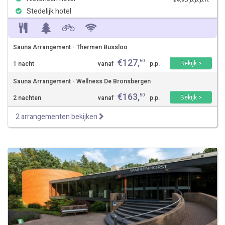
€4,95 p.p.p.n.
Stedelijk hotel
Sauna Arrangement - Thermen Bussloo
€
127
,
50
Bekijk >
1 nacht
vanaf
p.p.
Sauna Arrangement - Wellness De Bronsbergen
€
163
,
50
Bekijk >
2 nachten
vanaf
p.p.
2 arrangementen bekijken