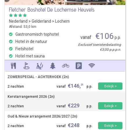
Fletcher Boshotel De Lochemse Heuvels
Nederland
>
Gelderland
>
Lochem
Afstand: 53,0 km
€
106
Gastronomisch tophotel
vanaf
p.p.
Hotel in de natuur
Exclusief toeristenbelasting
Fietshotel
€3,00 p.p.p.n.
Hotel met sauna
ZOMERSPECIAL - ACHTERHOEK (2n)
€
146
,
31
Bekijk >
2 nachten
vanaf
p.p.
Kerstarrangement 2026 (2n)
€
229
Bekijk >
2 nachten
vanaf
p.p.
Oud & Nieuw arrangement 2026/2027 (2n)
€
248
Bekijk >
2 nachten
vanaf
p.p.