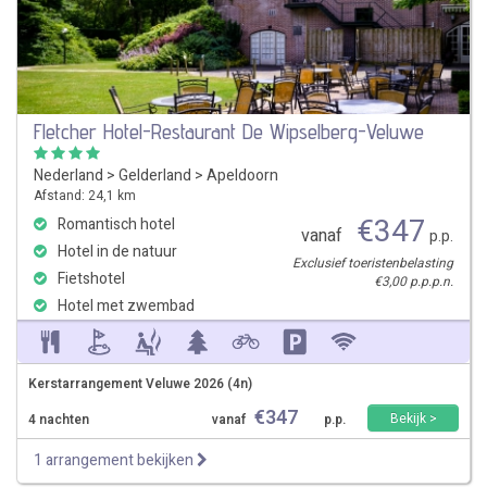
Fletcher Hotel-Restaurant De Wipselberg-Veluwe
Nederland
>
Gelderland
>
Apeldoorn
Afstand: 24,1 km
€
347
Romantisch hotel
vanaf
p.p.
Hotel in de natuur
Exclusief toeristenbelasting
Fietshotel
€3,00 p.p.p.n.
Hotel met zwembad
Kerstarrangement Veluwe 2026 (4n)
€
347
Bekijk >
4 nachten
vanaf
p.p.
1 arrangement bekijken