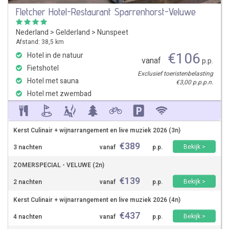
Fletcher Hotel-Restaurant Sparrenhorst-Veluwe
Nederland
>
Gelderland
>
Nunspeet
Afstand: 38,5 km
€
106
Hotel in de natuur
vanaf
p.p.
Fietshotel
Exclusief toeristenbelasting
Hotel met sauna
€3,00 p.p.p.n.
Hotel met zwembad
Kerst Culinair + wijnarrangement en live muziek 2026 (3n)
€
389
Bekijk >
3 nachten
vanaf
p.p.
ZOMERSPECIAL - VELUWE (2n)
€
139
Bekijk >
2 nachten
vanaf
p.p.
Kerst Culinair + wijnarrangement en live muziek 2026 (4n)
€
437
Bekijk >
4 nachten
vanaf
p.p.