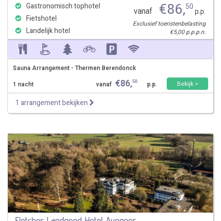
€
86
,
Gastronomisch tophotel
50
vanaf
p.p.
Fietshotel
Exclusief toeristenbelasting
Landelijk hotel
€5,00 p.p.p.n.
Sauna Arrangement - Thermen Berendonck
€
86
,
50
Bekijk >
1 nacht
vanaf
p.p.
1 arrangement bekijken
Fletcher Landgoed Hotel Avegoor