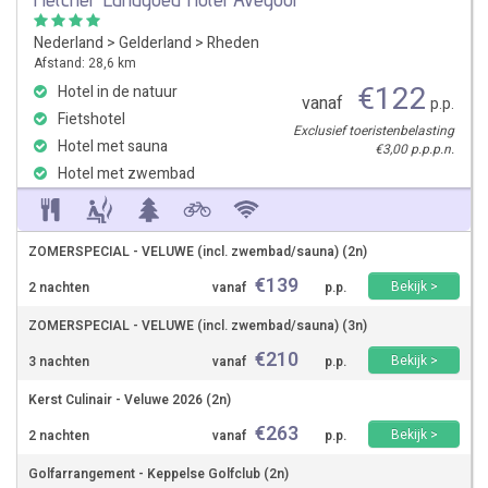
Nederland
>
Gelderland
>
Rheden
Afstand: 28,6 km
€
122
Hotel in de natuur
vanaf
p.p.
Fietshotel
Exclusief toeristenbelasting
Hotel met sauna
€3,00 p.p.p.n.
Hotel met zwembad
ZOMERSPECIAL - VELUWE (incl. zwembad/sauna) (2n)
€
139
Bekijk >
2 nachten
vanaf
p.p.
ZOMERSPECIAL - VELUWE (incl. zwembad/sauna) (3n)
€
210
Bekijk >
3 nachten
vanaf
p.p.
Kerst Culinair - Veluwe 2026 (2n)
€
263
Bekijk >
2 nachten
vanaf
p.p.
Golfarrangement - Keppelse Golfclub (2n)