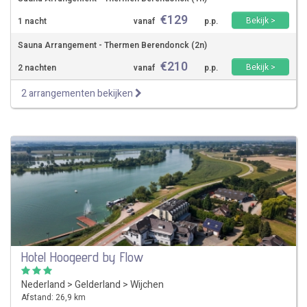
€
129
Bekijk >
1 nacht
vanaf
p.p.
Sauna Arrangement - Thermen Berendonck (2n)
€
210
Bekijk >
2 nachten
vanaf
p.p.
2 arrangementen bekijken
Hotel Hoogeerd by Flow
Nederland
>
Gelderland
>
Wijchen
Afstand: 26,9 km