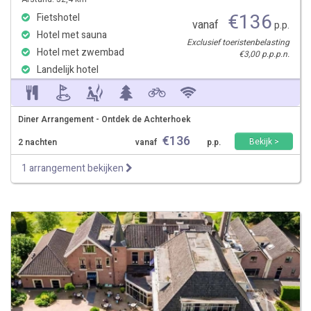
€
136
Fietshotel
vanaf
p.p.
Hotel met sauna
Exclusief toeristenbelasting
Hotel met zwembad
€3,00 p.p.p.n.
Landelijk hotel
Diner Arrangement - Ontdek de Achterhoek
€
136
Bekijk >
2 nachten
vanaf
p.p.
1 arrangement bekijken