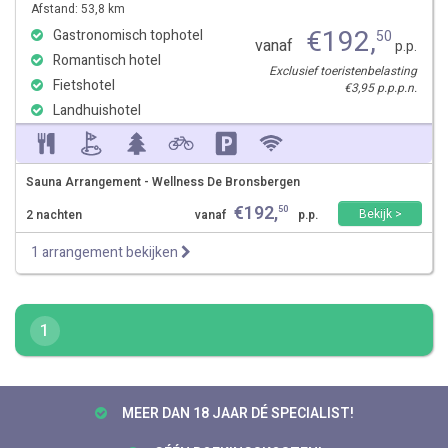
Afstand: 53,8 km
€
192
,
Gastronomisch tophotel
50
vanaf
p.p.
Romantisch hotel
Exclusief toeristenbelasting
Fietshotel
€3,95 p.p.p.n.
Landhuishotel
Sauna Arrangement - Wellness De Bronsbergen
€
192
,
50
Bekijk >
2 nachten
vanaf
p.p.
1 arrangement bekijken
1
MEER DAN 18 JAAR DÉ SPECIALIST!