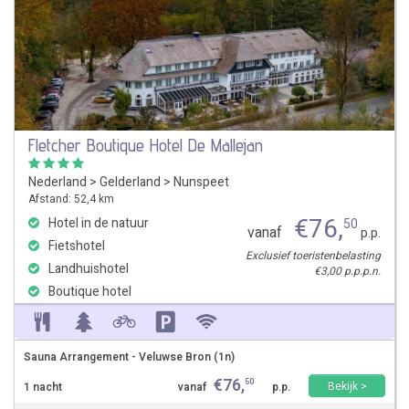
Fletcher Boutique Hotel De Mallejan
Nederland
>
Gelderland
>
Nunspeet
Afstand: 52,4 km
€
76
,
Hotel in de natuur
50
vanaf
p.p.
Fietshotel
Exclusief toeristenbelasting
Landhuishotel
€3,00 p.p.p.n.
Boutique hotel
Sauna Arrangement - Veluwse Bron (1n)
€
76
,
50
Bekijk >
1 nacht
vanaf
p.p.