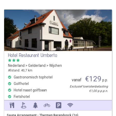
Hotel Restaurant Umberto
Nederland
>
Gelderland
>
Wijchen
Afstand: 40,7 km
€
129
Gastronomisch tophotel
vanaf
p.p.
Golfhotel
Exclusief toeristenbelasting
Hotel naast golfbaan
€1,00 p.p.p.n.
Fietshotel
Sauna Arrangement - Thermen Berendonck (1n)