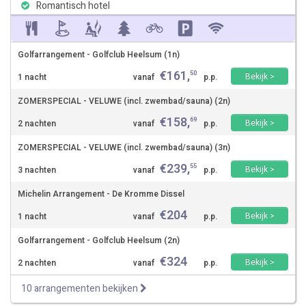
Romantisch hotel
Golfarrangement - Golfclub Heelsum (1n)
€
161
,
50
Bekijk >
1 nacht
vanaf
p.p.
ZOMERSPECIAL - VELUWE (incl. zwembad/sauna) (2n)
€
158
,
69
Bekijk >
2 nachten
vanaf
p.p.
ZOMERSPECIAL - VELUWE (incl. zwembad/sauna) (3n)
€
239
,
55
Bekijk >
3 nachten
vanaf
p.p.
Michelin Arrangement - De Kromme Dissel
€
204
Bekijk >
1 nacht
vanaf
p.p.
Golfarrangement - Golfclub Heelsum (2n)
€
324
Bekijk >
2 nachten
vanaf
p.p.
10 arrangementen bekijken