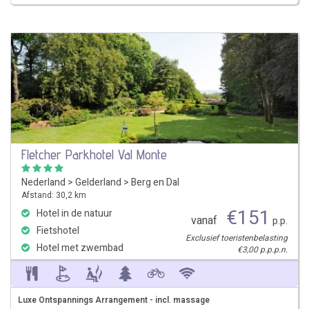
Fletcher Parkhotel Val Monte
Nederland
>
Gelderland
>
Berg en Dal
Afstand: 30,2 km
€
151
Hotel in de natuur
vanaf
p.p.
Fietshotel
Exclusief toeristenbelasting
Hotel met zwembad
€3,00 p.p.p.n.
Luxe Ontspannings Arrangement - incl. massage