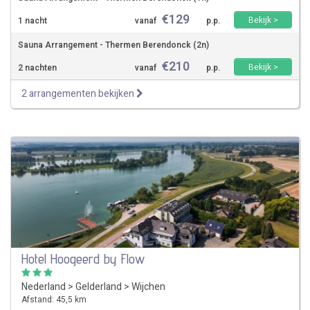
€
129
Bekijk >
1 nacht
vanaf
p.p.
Sauna Arrangement - Thermen Berendonck (2n)
€
210
Bekijk >
2 nachten
vanaf
p.p.
2 arrangementen bekijken
Hotel Hoogeerd by Flow
Nederland
>
Gelderland
>
Wijchen
Afstand: 45,5 km