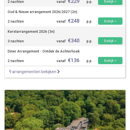
€
229
Bekijk >
2 nachten
vanaf
p.p.
Oud & Nieuw arrangement 2026/2027 (2n)
€
248
Bekijk >
2 nachten
vanaf
p.p.
Kerstarrangement 2026 (3n)
€
340
Bekijk >
3 nachten
vanaf
p.p.
Diner Arrangement - Ontdek de Achterhoek
€
136
Bekijk >
2 nachten
vanaf
p.p.
9 arrangementen bekijken