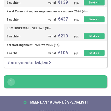
€
139
Bekijk >
2 nachten
vanaf
p.p.
Kerst Culinair + wijnarrangement en live muziek 2026 (4n)
€
437
Bekijk >
4 nachten
vanaf
p.p.
ZOMERSPECIAL - VELUWE (3n)
€
210
Bekijk >
3 nachten
vanaf
p.p.
Kerstarrangement - Veluwe 2026 (1n)
€
106
Bekijk >
1 nacht
vanaf
p.p.
8 arrangementen bekijken
1
MEER DAN 18 JAAR DÉ SPECIALIST!