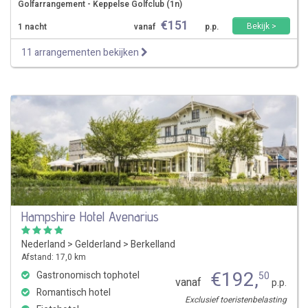
Golfarrangement - Keppelse Golfclub (1n)
€
151
Bekijk >
1 nacht
vanaf
p.p.
11 arrangementen bekijken
Hampshire Hotel Avenarius
Nederland
>
Gelderland
>
Berkelland
Afstand: 17,0 km
€
192
,
Gastronomisch tophotel
50
vanaf
p.p.
Romantisch hotel
Exclusief toeristenbelasting