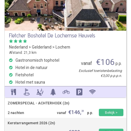
Fletcher Boshotel De Lochemse Heuvels
Nederland
>
Gelderland
>
Lochem
Afstand: 21,3 km
€
106
Gastronomisch tophotel
vanaf
p.p.
Hotel in de natuur
Exclusief toeristenbelasting
Fietshotel
€3,00 p.p.p.n.
Hotel met sauna
ZOMERSPECIAL - ACHTERHOEK (2n)
€
146
,
31
Bekijk >
2 nachten
vanaf
p.p.
Kerstarrangement 2026 (2n)