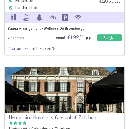
Fietshotel
€3,95 p.p.p.n.
Landhuishotel
Sauna Arrangement - Wellness De Bronsbergen
€
192
,
50
Bekijk >
2 nachten
vanaf
p.p.
1 arrangement bekijken
Hampshire Hotel - `s Gravenhof Zutphen