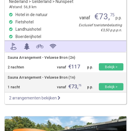
Nederland
>
Gelderland
>
Nunspeet
Afstand: 56,8 km
€
73
,
Hotel in de natuur
75
vanaf
p.p.
Fietshotel
Exclusief toeristenbelasting
Landhuishotel
€3,50 p.p.p.n.
Boerderijhotel
Sauna Arrangement - Veluwse Bron (2n)
€
117
Bekijk >
2 nachten
vanaf
p.p.
Sauna Arrangement - Veluwse Bron (1n)
€
73
,
75
Bekijk >
1 nacht
vanaf
p.p.
2 arrangementen bekijken