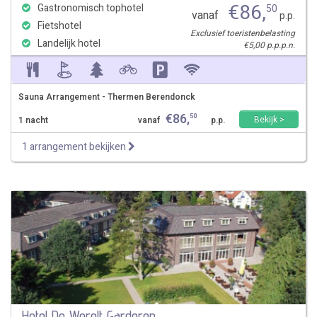
€
86
,
Gastronomisch tophotel
50
vanaf
p.p.
Fietshotel
Exclusief toeristenbelasting
Landelijk hotel
€5,00 p.p.p.n.
Sauna Arrangement - Thermen Berendonck
€
86
,
50
Bekijk >
1 nacht
vanaf
p.p.
1 arrangement bekijken
Hotel De Werelt Garderen