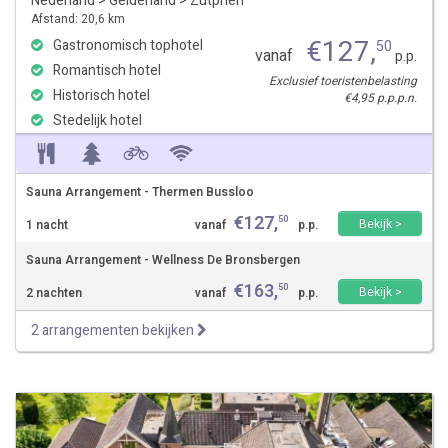
Nederland
>
Gelderland
>
Zutphen
Afstand: 20,6 km
€
127
,
Gastronomisch tophotel
50
vanaf
p.p.
Romantisch hotel
Exclusief toeristenbelasting
Historisch hotel
€4,95 p.p.p.n.
Stedelijk hotel
Sauna Arrangement - Thermen Bussloo
€
127
,
50
Bekijk >
1 nacht
vanaf
p.p.
Sauna Arrangement - Wellness De Bronsbergen
€
163
,
50
Bekijk >
2 nachten
vanaf
p.p.
2 arrangementen bekijken