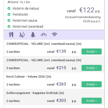
Afstand: 16,1 km
€
122
Hotel in de natuur
vanaf
p.p.
Fietshotel
Exclusief toeristenbelasting
Hotel met sauna
€3,00 p.p.p.n.
Hotel met zwembad
ZOMERSPECIAL - VELUWE (incl. zwembad/sauna) (2n)
€
139
Bekijk >
2 nachten
vanaf
p.p.
ZOMERSPECIAL - VELUWE (incl. zwembad/sauna) (3n)
€
210
Bekijk >
3 nachten
vanaf
p.p.
Kerst Culinair - Veluwe 2026 (2n)
€
263
Bekijk >
2 nachten
vanaf
p.p.
Golfarrangement - Keppelse Golfclub (2n)
€
303
Bekijk >
2 nachten
vanaf
p.p.