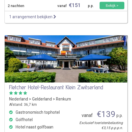
€
151
Bekijk >
2 nachten
vanaf
p.p.
1 arrangement bekijken
Fletcher Hotel-Restaurant Klein Zwitserland
Nederland
>
Gelderland
>
Renkum
Afstand: 36,7 km
€
139
Gastronomisch tophotel
vanaf
p.p.
Golfhotel
Exclusief toeristenbelasting
Hotel naast golfbaan
€3,15 p.p.p.n.