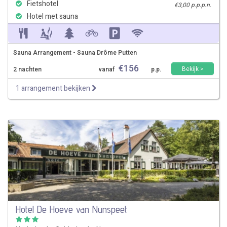
Fietshotel
€3,00 p.p.p.n.
Hotel met sauna
Sauna Arrangement - Sauna Drôme Putten
€
156
Bekijk >
2 nachten
vanaf
p.p.
1 arrangement bekijken
Hotel De Hoeve van Nunspeet