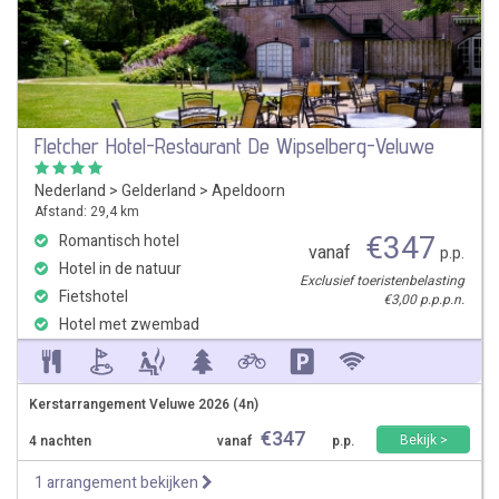
Fletcher Hotel-Restaurant De Wipselberg-Veluwe
Nederland
>
Gelderland
>
Apeldoorn
Afstand: 29,4 km
€
347
Romantisch hotel
vanaf
p.p.
Hotel in de natuur
Exclusief toeristenbelasting
Fietshotel
€3,00 p.p.p.n.
Hotel met zwembad
Kerstarrangement Veluwe 2026 (4n)
€
347
Bekijk >
4 nachten
vanaf
p.p.
1 arrangement bekijken