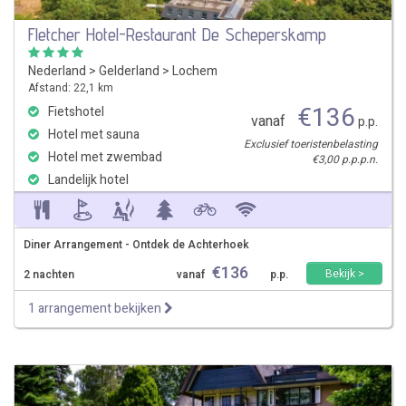
Fletcher Hotel-Restaurant De Scheperskamp
Nederland
>
Gelderland
>
Lochem
Afstand: 22,1 km
€
136
Fietshotel
vanaf
p.p.
Hotel met sauna
Exclusief toeristenbelasting
Hotel met zwembad
€3,00 p.p.p.n.
Landelijk hotel
Diner Arrangement - Ontdek de Achterhoek
€
136
Bekijk >
2 nachten
vanaf
p.p.
1 arrangement bekijken