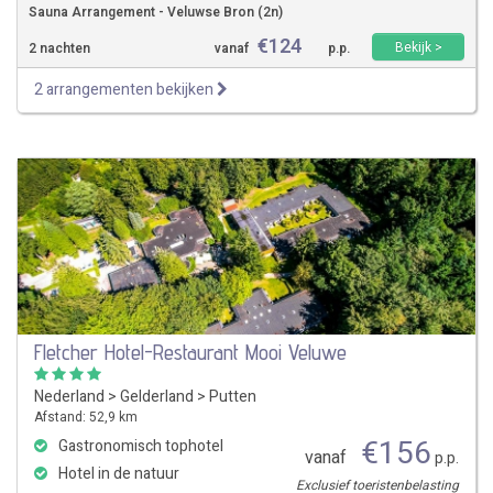
Sauna Arrangement - Veluwse Bron (2n)
€
124
Bekijk >
2 nachten
vanaf
p.p.
2 arrangementen bekijken
Fletcher Hotel-Restaurant Mooi Veluwe
Nederland
>
Gelderland
>
Putten
Afstand: 52,9 km
€
156
Gastronomisch tophotel
vanaf
p.p.
Hotel in de natuur
Exclusief toeristenbelasting