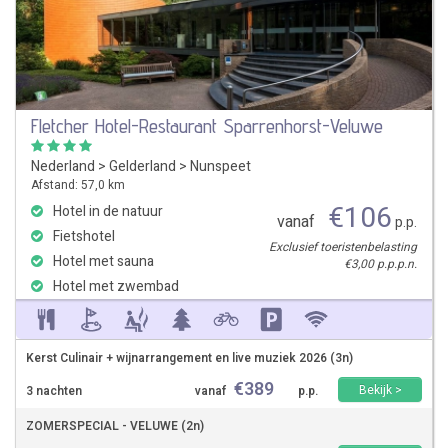
Fletcher Hotel-Restaurant Sparrenhorst-Veluwe
Nederland
>
Gelderland
>
Nunspeet
Afstand: 57,0 km
€
106
Hotel in de natuur
vanaf
p.p.
Fietshotel
Exclusief toeristenbelasting
Hotel met sauna
€3,00 p.p.p.n.
Hotel met zwembad
Kerst Culinair + wijnarrangement en live muziek 2026 (3n)
€
389
Bekijk >
3 nachten
vanaf
p.p.
ZOMERSPECIAL - VELUWE (2n)