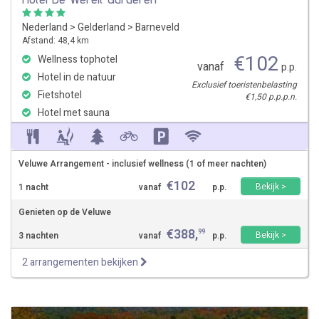
Nederland
>
Gelderland
>
Barneveld
Afstand: 48,4 km
€
102
Wellness tophotel
vanaf
p.p.
Hotel in de natuur
Exclusief toeristenbelasting
Fietshotel
€1,50 p.p.p.n.
Hotel met sauna
Veluwe Arrangement - inclusief wellness (1 of meer nachten)
€
102
Bekijk >
1 nacht
vanaf
p.p.
Genieten op de Veluwe
€
388
,
99
Bekijk >
3 nachten
vanaf
p.p.
2 arrangementen bekijken